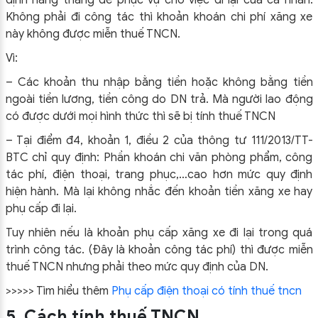
định hàng tháng để phục vụ cho việc đi lại của cá nhân.
Không phải đi công tác thì khoản khoán chi phí xăng xe
này không được miễn thuế TNCN.
Vì:
– Các khoản thu nhập bằng tiền hoặc không bằng tiền
ngoài tiền lương, tiền công do DN trả. Mà người lao động
có được dưới mọi hình thức thì sẽ bị tính thuế TNCN
– Tại điểm đ4, khoản 1, điều 2 của thông tư 111/2013/TT-
BTC chỉ quy định: Phần khoán chi văn phòng phẩm, công
tác phí, điện thoại, trang phục,…cao hơn mức quy định
hiện hành. Mà lại không nhắc đến khoản tiền xăng xe hay
phụ cấp đi lại.
Tuy nhiên nếu là khoản phụ cấp xăng xe đi lại trong quá
trình công tác. (Đây là khoản công tác phí) thì được miễn
thuế TNCN nhưng phải theo mức quy định của DN.
>>>>> Tìm hiểu thêm
Phụ cấp điện thoại có tính thuế tncn
5. Cách tính thuế TNCN