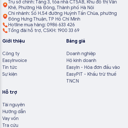
Trụ sở chính: Tầng 3, tòa nhà CT5AB, Khu đô thị Văn
Khê, Phường Hà Đông, Thành phố Hà Nội
Chi nhánh: Số H.54 đường Huỳnh Tấn Chùa, phường
Đông Hưng Thuận, TP Hồ Chí Minh
Hotline mua hàng: 0986 633 426
Tổng đài hỗ trợ, CSKH: 1900 33 69
Giới thiệu
Bảng giá
Công ty
Doanh nghiệp
EasyInvoice
Hộ kinh doanh
Tin tức
EasyIn - Hóa đơn đầu vào
Sự kiện
EasyPIT - Khấu trừ thuế
TNCN
Hỗ trợ
Tài nguyên
Hướng dẫn
Vay vốn
Tra cứu