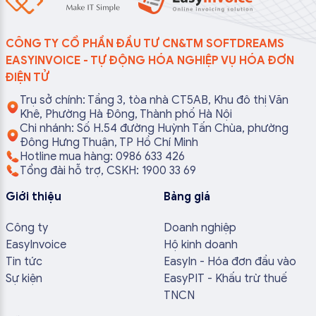
CÔNG TY CỔ PHẦN ĐẦU TƯ CN&TM SOFTDREAMS
EASYINVOICE - TỰ ĐỘNG HÓA NGHIỆP VỤ HÓA ĐƠN
ĐIỆN TỬ
Trụ sở chính: Tầng 3, tòa nhà CT5AB, Khu đô thị Văn
Khê, Phường Hà Đông, Thành phố Hà Nội
Chi nhánh: Số H.54 đường Huỳnh Tấn Chùa, phường
Đông Hưng Thuận, TP Hồ Chí Minh
Hotline mua hàng: 0986 633 426
Tổng đài hỗ trợ, CSKH: 1900 33 69
Giới thiệu
Bảng giá
Công ty
Doanh nghiệp
EasyInvoice
Hộ kinh doanh
Tin tức
EasyIn - Hóa đơn đầu vào
Sự kiện
EasyPIT - Khấu trừ thuế
TNCN