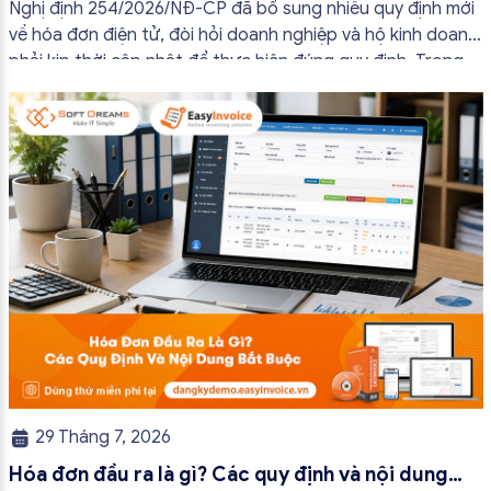
Nghị định 254/2026/NĐ-CP đã bổ sung nhiều quy định mới
về hóa đơn điện tử, đòi hỏi doanh nghiệp và hộ kinh doanh
phải kịp thời cập nhật để thực hiện đúng quy định. Trong
bài viết này, hóa đơn điện tử EasyInvoice sẽ chia sẻ 13
trường hợp hóa đơn điện tử không cần […]
29 Tháng 7, 2026
Hóa đơn đầu ra là gì? Các quy định và nội dung