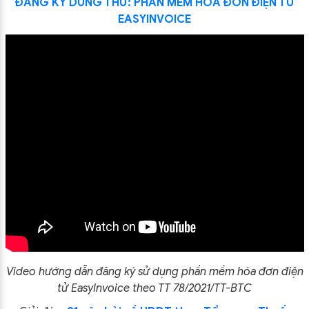
ĐĂNG KÝ DÙNG THỬ:
PHẦN MỀM HÓA ĐƠN ĐIỆN TỬ
EASYINVOICE
Video hướng dẫn đăng ký sử dụng phần mềm hóa đơn điện
tử EasyInvoice theo TT 78/2021/TT-BTC