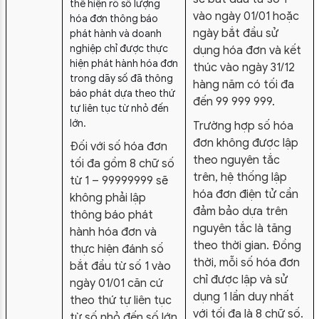
thể hiện rõ số lượng
vào ngày 01/01 hoặc
hóa đơn thông báo
ngày bắt đầu sử
phát hành và doanh
nghiệp chỉ được thực
dụng hóa đơn và kết
hiện phát hành hóa đơn
thúc vào ngày 31/12
trong dãy số đã thông
hàng năm có tối đa
báo phát dựa theo thứ
đến 99 999 999.
tự liên tục từ nhỏ đến
lớn.
Trường hợp số hóa
đơn không được lập
Đối với số hóa đơn
theo nguyên tắc
tối đa gồm 8 chữ số
trên, hệ thống lập
từ 1 – 99999999 sẽ
hóa đơn điện tử cần
không phải lập
đảm bảo dựa trên
thông báo phát
nguyên tắc là tăng
hành hóa đơn và
theo thời gian. Đồng
thực hiện đánh số
thời, mỗi số hóa đơn
bắt đầu từ số 1 vào
chỉ được lập và sử
ngày 01/01 căn cứ
dụng 1 lần duy nhất
theo thứ tự liên tục
với tối đa là 8 chữ số.
từ số nhỏ đến số lớn