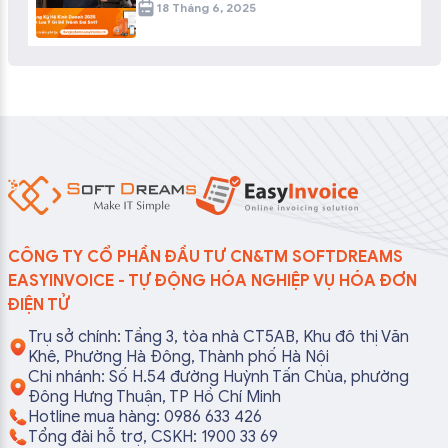
18 Tháng 6, 2025
CÔNG TY CỔ PHẦN ĐẦU TƯ CN&TM SOFTDREAMS
EASYINVOICE - TỰ ĐỘNG HÓA NGHIỆP VỤ HÓA ĐƠN
ĐIỆN TỬ
Trụ sở chính: Tầng 3, tòa nhà CT5AB, Khu đô thị Văn
Khê, Phường Hà Đông, Thành phố Hà Nội
Chi nhánh: Số H.54 đường Huỳnh Tấn Chùa, phường
Đông Hưng Thuận, TP Hồ Chí Minh
Hotline mua hàng: 0986 633 426
Tổng đài hỗ trợ, CSKH: 1900 33 69