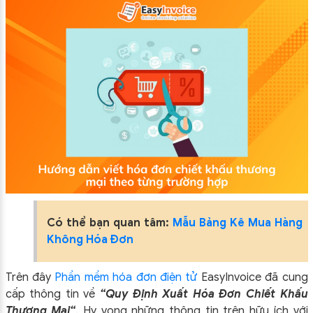
Có thể bạn quan tâm:
Mẫu Bảng Kê Mua Hàng
Không Hóa Đơn
Trên đây
Phần mềm hóa đơn điện tử
EasyIn
voice đã cung
cấp thông tin về
“Quy Định Xuất Hóa Đơn Chiết Khấu
Thương Mại
“
.
Hy vọng những thông tin trên hữu ích với