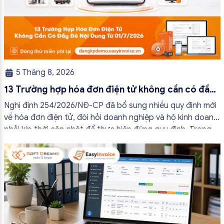
5 Tháng 8, 2026
13 Trường hợp hóa đơn điện tử không cần có đầy
đủ nội dung từ 01/7/2026
Nghị định 254/2026/NĐ-CP đã bổ sung nhiều quy định mới
về hóa đơn điện tử, đòi hỏi doanh nghiệp và hộ kinh doanh
phải kịp thời cập nhật để thực hiện đúng quy định. Trong
bài viết này, hóa đơn điện tử EasyInvoice sẽ chia sẻ 13
trường hợp hóa đơn điện tử không cần […]