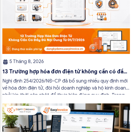
5 Tháng 8, 2026
13 Trường hợp hóa đơn điện tử không cần có đầy
đủ nội dung từ 01/7/2026
Nghị định 254/2026/NĐ-CP đã bổ sung nhiều quy định mới
về hóa đơn điện tử, đòi hỏi doanh nghiệp và hộ kinh doanh
phải kịp thời cập nhật để thực hiện đúng quy định. Trong
bài viết này, hóa đơn điện tử EasyInvoice sẽ chia sẻ 13
trường hợp hóa đơn điện tử không cần […]