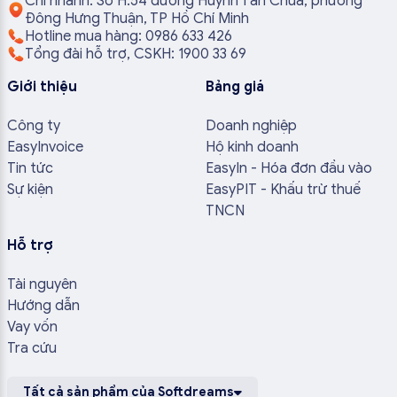
Chi nhánh: Số H.54 đường Huỳnh Tấn Chùa, phường
Đông Hưng Thuận, TP Hồ Chí Minh
Hotline mua hàng: 0986 633 426
Tổng đài hỗ trợ, CSKH: 1900 33 69
Giới thiệu
Bảng giá
Công ty
Doanh nghiệp
EasyInvoice
Hộ kinh doanh
Tin tức
EasyIn - Hóa đơn đầu vào
Sự kiện
EasyPIT - Khấu trừ thuế
TNCN
Hỗ trợ
Tài nguyên
Hướng dẫn
Vay vốn
Tra cứu
Tất cả sản phẩm của Softdreams