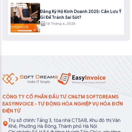
Đăng Ký Hộ Kinh Doanh 2025: Cần Lưu Ý
Gì Để Tránh Sai Sót?
18 Tháng 6, 2025
CÔNG TY CỔ PHẦN ĐẦU TƯ CN&TM SOFTDREAMS
EASYINVOICE - TỰ ĐỘNG HÓA NGHIỆP VỤ HÓA ĐƠN
ĐIỆN TỬ
Trụ sở chính: Tầng 3, tòa nhà CT5AB, Khu đô thị Văn
Khê, Phường Hà Đông, Thành phố Hà Nội