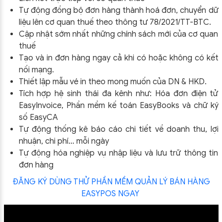
Tự động đồng bộ đơn hàng thành hoá đơn, chuyển dữ
liệu lên cơ quan thuế theo thông tư
78/2021/TT-BTC
.
Cập nhật sớm nhất những chính sách mới của cơ quan
thuế
Tạo và in đơn hàng ngay cả khi có hoặc không có kết
nối mạng.
Thiết lập mẫu vé in theo mong muốn của DN & HKD.
Tích hợp hệ sinh thái đa kênh như: Hóa đơn điện tử
EasyInvoice, Phần mềm kế toán EasyBooks và chữ ký
số EasyCA
Tự động thống kê báo cáo chi tiết về doanh thu, lợi
nhuận, chi phí… mỗi ngày
Tự động hóa nghiệp vụ nhập liệu và lưu trữ thông tin
đơn hàng
ĐĂNG KÝ DÙNG THỬ PHẦN MỀM QUẢN LÝ BÁN HÀNG
EASYPOS NGAY