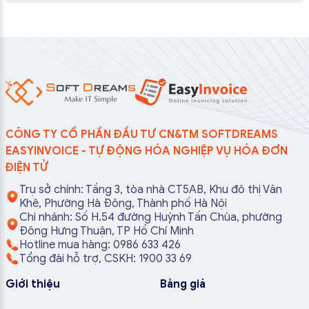
CÔNG TY CỔ PHẦN ĐẦU TƯ CN&TM SOFTDREAMS
EASYINVOICE - TỰ ĐỘNG HÓA NGHIỆP VỤ HÓA ĐƠN
ĐIỆN TỬ
Trụ sở chính: Tầng 3, tòa nhà CT5AB, Khu đô thị Văn
Khê, Phường Hà Đông, Thành phố Hà Nội
Chi nhánh: Số H.54 đường Huỳnh Tấn Chùa, phường
Đông Hưng Thuận, TP Hồ Chí Minh
Hotline mua hàng: 0986 633 426
Tổng đài hỗ trợ, CSKH: 1900 33 69
Giới thiệu
Bảng giá