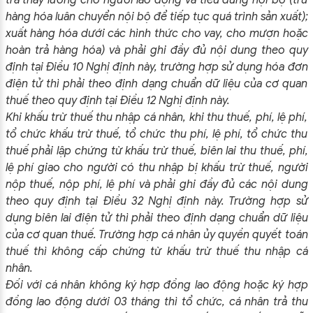
trả thay lương cho người lao động và tiêu dùng nội bộ (trừ
hàng hóa luân chuyển nội bộ để tiếp tục quá trình sản xuất);
xuất hàng hóa dưới các hình thức cho vay, cho mượn hoặc
hoàn trả hàng hóa) và phải ghi đầy đủ nội dung theo quy
định tại Điều 10 Nghị định này, trường hợp sử dụng hóa đơn
điện tử thì phải theo định dạng chuẩn dữ liệu của cơ quan
thuế theo quy định tại Điều 12 Nghị định này.
Khi khấu trừ thuế thu nhập cá nhân, khi thu thuế, phí, lệ phí,
tổ chức khấu trừ thuế, tổ chức thu phí, lệ phí, tổ chức thu
thuế phải lập chứng từ khấu trừ thuế, biên lai thu thuế, phí,
lệ phí giao cho người có thu nhập bị khấu trừ thuế, người
nộp thuế, nộp phí, lệ phí và phải ghi đầy đủ các nội dung
theo quy định tại Điều 32 Nghị định này. Trường hợp sử
dụng biên lai điện tử thì phải theo định dạng chuẩn dữ liệu
của cơ quan thuế. Trường hợp cá nhân ủy quyền quyết toán
thuế thì không cấp chứng từ khấu trừ thuế thu nhập cá
nhân.
Đối với cá nhân không ký hợp đồng lao động hoặc ký hợp
đồng lao động dưới 03 tháng thì tổ chức, cá nhân trả thu