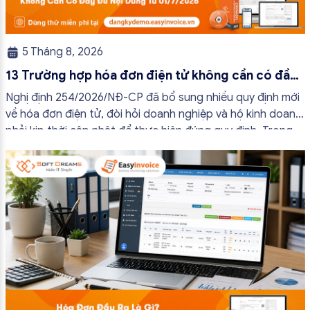
5 Tháng 8, 2026
13 Trường hợp hóa đơn điện tử không cần có đầy
đủ nội dung từ 01/7/2026
Nghị định 254/2026/NĐ-CP đã bổ sung nhiều quy định mới
về hóa đơn điện tử, đòi hỏi doanh nghiệp và hộ kinh doanh
phải kịp thời cập nhật để thực hiện đúng quy định. Trong
bài viết này, hóa đơn điện tử EasyInvoice sẽ chia sẻ 13
trường hợp hóa đơn điện tử không cần […]