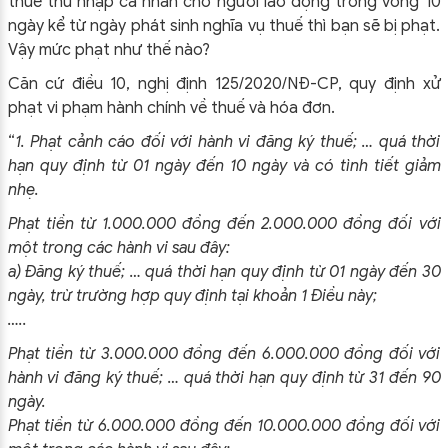
thuế thu nhập cá nhân cho người lao động trong vòng 10
ngày kể từ ngày phát sinh nghĩa vụ thuế thì bạn sẽ bị phạt.
Vậy mức phạt như thế nào?
Căn cứ điều 10, nghị định 125/2020/NĐ-CP, quy định xử
phạt vi phạm hành chính về thuế và hóa đơn.
“
1. Phạt cảnh cáo đối với hành vi đăng ký thuế; … quá thời
hạn quy định từ 01 ngày đến 10 ngày và có tình tiết giảm
nhẹ.
Phạt tiền từ 1.000.000 đồng đến 2.000.000 đồng đối với
một trong các hành vi sau đây:
a) Đăng ký thuế; … quá thời hạn quy định từ 01 ngày đến 30
ngày, trừ trường hợp quy định tại khoản 1 Điều này;
…..
Phạt tiền từ 3.000.000 đồng đến 6.000.000 đồng đối với
hành vi đăng ký thuế; … quá thời hạn quy định từ 31 đến 90
ngày.
Phạt tiền từ 6.000.000 đồng đến 10.000.000 đồng đối với