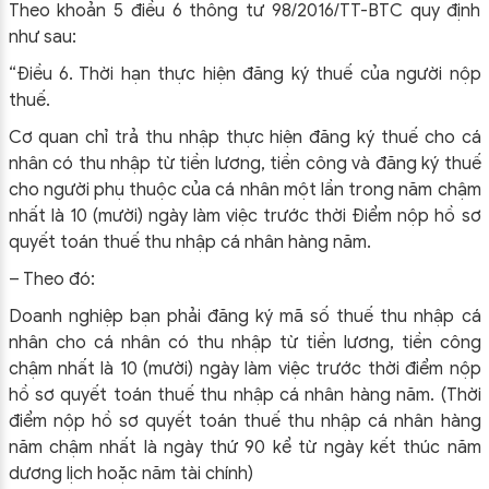
Theo khoản 5 điều 6 thông tư 98/2016/TT-BTC quy định
như sau:
“Điều 6. Thời hạn thực hiện đăng ký thuế của người nộp
thuế.
Cơ quan chỉ trả thu nhập thực hiện đăng ký thuế cho cá
nhân có thu nhập từ tiền lương, tiền công và đăng ký thuế
cho người phụ thuộc của cá nhân một lần trong năm chậm
nhất là 10 (mười) ngày làm việc trước thời Điểm nộp hồ sơ
quyết toán thuế thu nhập cá nhân hàng năm.
– Theo đó:
Doanh nghiệp bạn phải đăng ký mã số thuế thu nhập cá
nhân cho cá nhân có thu nhập từ tiền lương, tiền công
chậm nhất là 10 (mười) ngày làm việc trước thời điểm nộp
hồ sơ quyết toán thuế thu nhập cá nhân hàng năm. (Thời
điểm nộp hồ sơ quyết toán thuế thu nhập cá nhân hàng
năm chậm nhất là ngày thứ 90 kể từ ngày kết thúc năm
dương lịch hoặc năm tài chính)