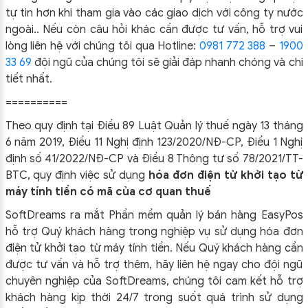
tự tin hơn khi tham gia vào các giao dịch với công ty nước
ngoài.. Nếu còn câu hỏi khác cần được tư vấn, hỗ trợ vui
lòng liên hệ với chúng tôi qua Hotline:
0981 772 388
–
1900
33 69
đội ngũ của chúng tôi sẽ giải đáp nhanh chóng và chi
tiết nhất.
==========
Theo quy định tại Điều 89 Luật Quản lý thuế ngày 13 tháng
6 năm 2019, Điều 11 Nghị định 123/2020/NĐ-CP, Điều 1 Nghị
định số 41/2022/NĐ-CP và Điều 8 Thông tư số 78/2021/TT-
BTC, quy định việc sử dụng
hóa đơn điện tử khởi tạo từ
máy tính tiền có mã của cơ quan thuế
SoftDreams ra mắt Phần mềm quản lý bán hàng EasyPos
hỗ trợ Quý khách hàng trong nghiệp vụ sử dụng
hóa đơn
ĐỪNG BỎ LỠ
ĐĂNG KÝ NHẬN ƯU ĐÃI
điện tử khởi tạo từ máy tính tiền. Nếu Quý khách hàng cần
được tư vấn và hỗ trợ thêm, hãy liên hệ ngay cho đội ngũ
chuyên nghiệp của
SoftDreams, chúng tôi cam kết hỗ trợ
khách hàng kịp thời 24/7 trong suốt quá trình sử dụng