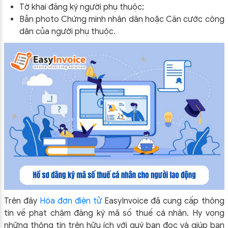
Tờ khai đăng ký người phụ thuộc;
Bản photo Chứng minh nhân dân hoặc Căn cước công
dân của người phụ thuộc.
Trên đây
Hóa đơn điện tử
EasyIn
voice đã cung cấp thông
tin về phạt chậm đăng ký mã số thuế cá nhân
.
Hy vọng
những thông tin trên hữu ích với quý bạn đọc và giúp bạn