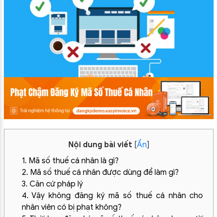
Nội dung bài viết
[
Ẩn
]
1. Mã số thuế cá nhân là gì?
2. Mã số thuế cá nhân được dùng để làm gì?
3. Căn cứ pháp lý
4. Vậy không đăng ký mã số thuế cá nhân cho
nhân viên có bị phạt không?