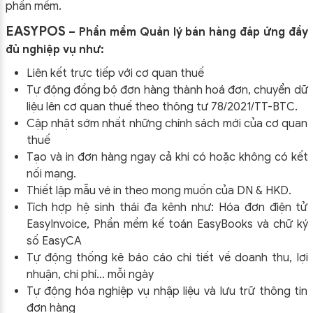
phần mềm.
EASYPOS
– Phần mềm Quản lý bán hàng đáp ứng đầy
đủ nghiệp vụ như:
Liên kết trực tiếp với cơ quan thuế
Tự động đồng bộ đơn hàng thành hoá đơn, chuyển dữ
liệu lên cơ quan thuế theo thông tư
78/2021/TT-BTC
.
ĐĂNG KÝ!
Cập nhật sớm nhất những chính sách mới của cơ quan
thuế
Tạo và in đơn hàng ngay cả khi có hoặc không có kết
nối mạng.
Thiết lập mẫu vé in theo mong muốn của DN & HKD.
Tích hợp hệ sinh thái đa kênh như: Hóa đơn điện tử
EasyInvoice, Phần mềm kế toán EasyBooks và chữ ký
số EasyCA
Tự động thống kê báo cáo chi tiết về doanh thu, lợi
nhuận, chi phí… mỗi ngày
Tự động hóa nghiệp vụ nhập liệu và lưu trữ thông tin
đơn hàng