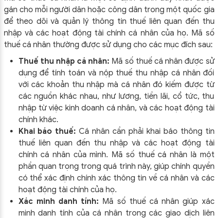
gán cho mỗi người dân hoặc công dân trong một quốc gia
để theo dõi và quản lý thông tin thuế liên quan đến thu
nhập và các hoạt động tài chính cá nhân của họ. Mã số
thuế cá nhân thường được sử dụng cho các mục đích sau:
Thuế thu nhập cá nhân:
Mã số thuế cá nhân được sử
dụng để tính toán và nộp thuế thu nhập cá nhân đối
với các khoản thu nhập mà cá nhân đó kiếm được từ
các nguồn khác nhau, như lương, tiền lãi, cổ tức, thu
nhập từ việc kinh doanh cá nhân, và các hoạt động tài
chính khác.
Khai báo thuế:
Cá nhân cần phải khai báo thông tin
thuế liên quan đến thu nhập và các hoạt động tài
chính cá nhân của mình. Mã số thuế cá nhân là một
phần quan trọng trong quá trình này, giúp chính quyền
có thể xác định chính xác thông tin về cá nhân và các
hoạt động tài chính của họ.
Xác minh danh tính:
Mã số thuế cá nhân giúp xác
minh danh tính của cá nhân trong các giao dịch liên