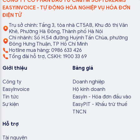
CÔNG TY CỔ PHẦN ĐẦU TƯ CN&TM SOFTDREAMS
EASYINVOICE - TỰ ĐỘNG HÓA NGHIỆP VỤ HÓA ĐƠN
ĐIỆN TỬ
Trụ sở chính: Tầng 3, tòa nhà CT5AB, Khu đô thị Văn
Khê, Phường Hà Đông, Thành phố Hà Nội
Chi nhánh: Số H.54 đường Huỳnh Tấn Chùa, phường
Đông Hưng Thuận, TP Hồ Chí Minh
Hotline mua hàng: 0986 633 426
Tổng đài hỗ trợ, CSKH: 1900 33 69
Giới thiệu
Bảng giá
Công ty
Doanh nghiệp
EasyInvoice
Hộ kinh doanh
Tin tức
EasyIn - Hóa đơn đầu vào
Sự kiện
EasyPIT - Khấu trừ thuế
TNCN
Hỗ trợ
Tài nguyên