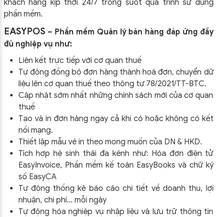
khách hàng kịp thời 24/7 trong suốt quá trình sử dụng
phần mềm.
EASYPOS
– Phần mềm Quản lý bán hàng đáp ứng đầy
đủ nghiệp vụ như:
Liên kết trực tiếp với cơ quan thuế
Tự động đồng bộ đơn hàng thành hoá đơn, chuyển dữ
liệu lên cơ quan thuế theo thông tư
78/2021/TT-BTC
.
Cập nhật sớm nhất những chính sách mới của cơ quan
thuế
Tạo và in đơn hàng ngay cả khi có hoặc không có kết
nối mạng.
Thiết lập mẫu vé in theo mong muốn của DN & HKD.
Tích hợp hệ sinh thái đa kênh như: Hóa đơn điện tử
EasyInvoice, Phần mềm kế toán EasyBooks và chữ ký
số EasyCA
Tự động thống kê báo cáo chi tiết về doanh thu, lợi
nhuận, chi phí… mỗi ngày
Tự động hóa nghiệp vụ nhập liệu và lưu trữ thông tin