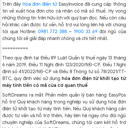
Trên đây
Hóa đơn điện tử
EasyIn
voice đã cung cấp thông
tin về xuất hóa đơn cho cá nhân có mã số thuế
.
Hy vọng
những thông tin trên hữu ích với quý bạn đọc. Nếu còn câu
hỏi khác cần được tư vấn, hỗ trợ vui lòng liên hệ với chúng
tôi qua Hotline:
0981 772 388
–
1900 33 69
đội ngũ của
chúng tôi sẽ giải đáp nhanh chóng và chi tiết nhất.
==========
Theo quy định tại Điều 89 Luật Quản lý thuế ngày 13 tháng
6 năm 2019, Điều 11 Nghị định 123/2020/NĐ-CP, Điều 1 Nghị
định số 41/2022/NĐ-CP và Điều 8 Thông tư số 78/2021/TT-
BTC, quy định việc sử dụng
hóa đơn điện tử khởi tạo từ
máy tính tiền có mã của cơ quan thuế
SoftDreams ra mắt Phần mềm quản lý bán hàng EasyPos
hỗ trợ Quý khách hàng trong nghiệp vụ sử dụng
hóa đơn
điện tử khởi tạo từ máy tính tiền. Nếu Quý khách hàng cần
được tư vấn và hỗ trợ thêm, hãy liên hệ ngay cho đội ngũ
chuyên nghiệp của
SoftDreams, chúng tôi cam kết hỗ trợ