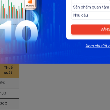
ĐĂNG
biểu thuế lũy tiến từng phần mới với 5 bậc, thay vì 7
 tăng đáng kể. Những thay đổi này từ Luật Thuế TNCN
năm 2026, giúp nâng ngưỡng chịu thuế và giảm gánh nặng
Xem chi tiết 
 dụng từ 1/1/2026 cho khấu trừ tạm tính và quyết toán
Thuế
suất
5%
10%
20%