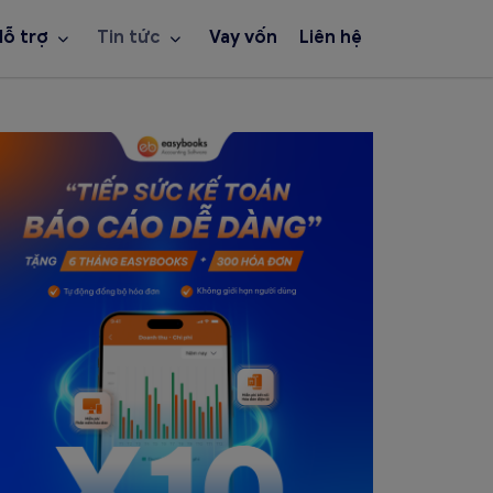
Hỗ trợ
Tin tức
Vay vốn
Liên hệ