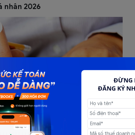
á nhân 2026
ĐỪNG 
ĐĂNG KÝ N