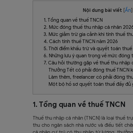
Nội dung bài viết
[
Ẩn
]
1. Tổng quan về thuế TNCN
2. Mức đóng thuế thu nhập cá nhân 202
3. Mức giảm trừ gia cảnh khi tính thuế t
4. Cách tính thuế TNCN năm 2026
5. Thời điểm khấu trừ và quyết toán th
6. Những lưu ý quan trọng về mức đóng
7. Câu hỏi thường gặp về thuế thu nhập
Thưởng Tết có phải đóng thuế TNCN 
Làm thêm, freelancer có phải đóng t
Một bộ hồ sơ quyết toán thuế đầy đủ
1. Tổng quan về thuế TNCN
Thuế thu nhập cá nhân (TNCN) là loại thuế t
thu cho ngân sách nhà nước và điều tiết ch
cá nhân cư trú có thu nhập từ lương, thưởng