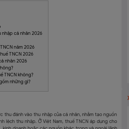
6
hu nhập cá nhân 2026
uế TNCN năm 2026
 thuế TNCN 2026
 cá nhân 2026
không?
huế TNCN không?
 gồm những gì?
rực thu đánh vào thu nhập của cá nhân, nhằm tạo nguồn
ênh lệch thu nhập. Ở Việt Nam, thuế TNCN áp dụng cho
, kinh doanh hoặc các nguồn khác trong và ngoài lãnh