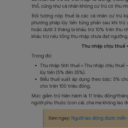
thổ, cũng như cá nhân không cư trú có thu nhậ
Đối tượng nộp thuế là các cá nhân cư trú ký
phương pháp lũy tiến từng phần sau khi trừ 
hoặc dưới 3 tháng bị khấu trừ 10% trên thu nh
khấu trừ nếu tổng thu nhập chưa đạt ngưỡng
Thu nhập chịu thuế 
Trong đó:
Thu nhập tính thuế = Thu nhập chịu thuế 
lũy tiến (5% đến 35%).
Biểu thuế suất áp dụng theo bậc: 5% ch
cho trên 100 triệu đồng.​
Mức giảm trừ hiện hành là 11 triệu đồng/thá
người phụ thuộc (con cái, cha mẹ không lao đ
Xem ngay:
Người lao động được miễn 