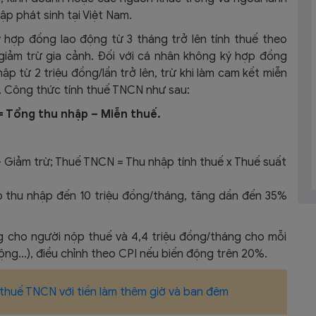
p phát sinh tại Việt Nam.​
 hợp đồng lao động từ 3 tháng trở lên tính thuế theo
giảm trừ gia cảnh. Đối với cá nhân không ký hợp đồng
ập từ 2 triệu đồng/lần trở lên, trừ khi làm cam kết miễn
. Công thức tính thuế TNCN như sau:
= Tổng thu nhập – Miễn thuế.
– Giảm trừ; Thuế TNCN = Thu nhập tính thuế x Thuế suất
o thu nhập đến 10 triệu đồng/tháng, tăng dần đến 35%
ng cho người nộp thuế và 4,4 triệu đồng/tháng cho mỗi
ộng…), điều chỉnh theo CPI nếu biến động trên 20%.​
thuế TNCN với tiền làm thêm giờ và ban đêm