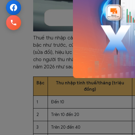
Thuế thu nhập cá nhân 2026 sẽ được áp dụng 
bậc như trước, cùng mức giảm trừ gia cảnh
(sửa đổi), hiệu lực chủ yếu từ kỳ tính thuế 
cho người thu nhập trung bình.​ Biểu thuế áp
năm 2026 như sau:
Bậc
Thu nhập tính thuế/tháng (triệu
đồng)
1
Đến 10
2
Trên 10 đến 20
3
Trên 20 đến 40