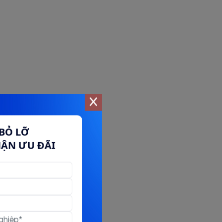
BỎ LỠ
HẬN ƯU ĐÃI