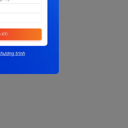
 KÝ!
chương trình