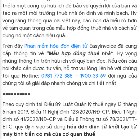
thể là một công cụ hữu ích để bảo vệ quyền lợi của bạn và
tạo ra một môi trường thuê nhà ổn định và minh bạch. Hy
vọng rằng thông qua bài viết này, các bạn đã hiểu rõ hơn
về tầm quan trọng của mẫu hợp đồng thuê nhà và cách sử
dụng nó một cách hiệu quả.
Trên đây
Phần mềm hóa đơn điện tử
EasyIn
voice đã cung
cấp thông tin về
“Mẫu hợp đồng thuê nhà
“
.
Hy vọng
những thông tin trên hữu ích với quý bạn đọc. Nếu còn câu
hỏi khác cần được tư vấn, hỗ trợ vui lòng liên hệ với chúng
tôi qua Hotline:
0981 772 388
–
1900 33 69
đội ngũ của
chúng tôi sẽ giải đáp nhanh chóng và chi tiết nhất.
==========
Theo quy định tại Điều 89 Luật Quản lý thuế ngày 13 tháng
6 năm 2019, Điều 11 Nghị định 123/2020/NĐ-CP, Điều 1 Nghị
định số 41/2022/NĐ-CP và Điều 8 Thông tư số 78/2021/TT-
BTC, quy định việc sử dụng
hóa đơn điện tử khởi tạo từ
máy tính tiền có mã của cơ quan thuế