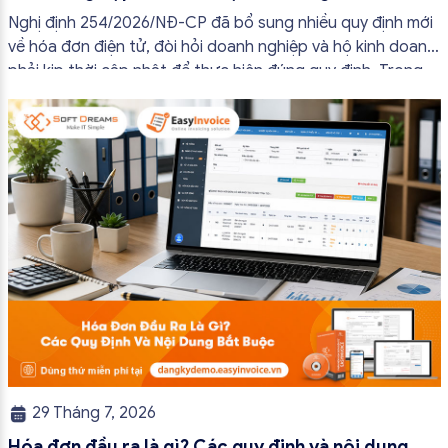
đủ nội dung từ 01/7/2026
Nghị định 254/2026/NĐ-CP đã bổ sung nhiều quy định mới
về hóa đơn điện tử, đòi hỏi doanh nghiệp và hộ kinh doanh
phải kịp thời cập nhật để thực hiện đúng quy định. Trong
bài viết này, hóa đơn điện tử EasyInvoice sẽ chia sẻ 13
trường hợp hóa đơn điện tử không cần […]
29 Tháng 7, 2026
Hóa đơn đầu ra là gì? Các quy định và nội dung