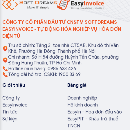
CÔNG TY CỔ PHẦN ĐẦU TƯ CN&TM SOFTDREAMS
EASYINVOICE - TỰ ĐỘNG HÓA NGHIỆP VỤ HÓA ĐƠN
ĐIỆN TỬ
Trụ sở chính: Tầng 3, tòa nhà CT5AB, Khu đô thị Văn
Khê, Phường Hà Đông, Thành phố Hà Nội
Chi nhánh: Số H.54 đường Huỳnh Tấn Chùa, phường
Đông Hưng Thuận, TP Hồ Chí Minh
Hotline mua hàng: 0986 633 426
Tổng đài hỗ trợ, CSKH: 1900 33 69
Giới thiệu
Bảng giá
Công ty
Doanh nghiệp
EasyInvoice
Hộ kinh doanh
Tin tức
EasyIn - Hóa đơn đầu vào
Sự kiện
EasyPIT - Khấu trừ thuế
TNCN