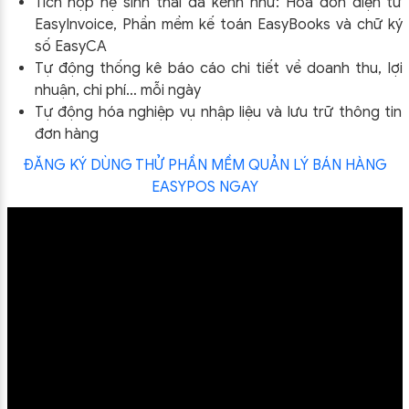
Tích hợp hệ sinh thái đa kênh như: Hóa đơn điện tử
EasyInvoice, Phần mềm kế toán EasyBooks và chữ ký
số EasyCA
Tự động thống kê báo cáo chi tiết về doanh thu, lợi
nhuận, chi phí… mỗi ngày
Tự động hóa nghiệp vụ nhập liệu và lưu trữ thông tin
đơn hàng
ĐĂNG KÝ DÙNG THỬ PHẦN MỀM QUẢN LÝ BÁN HÀNG
EASYPOS NGAY