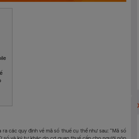
ile
ế
p
 ra các quy định về mã số thuế cụ thể như sau: “
Mã số
ữ số và ký tự khác do cơ quan thuế cấp cho người nộp