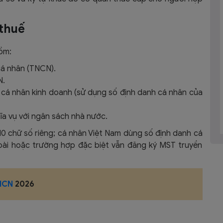
 thuế
gồm:
cá nhân (TNCN).
.​
h, cá nhân kinh doanh (sử dụng số định danh cá nhân của
ĩa vụ với ngân sách nhà nước.
 chữ số riêng; cá nhân Việt Nam dùng số định danh cá
oài hoặc trường hợp đặc biệt vẫn đăng ký MST truyền
NCN
2026