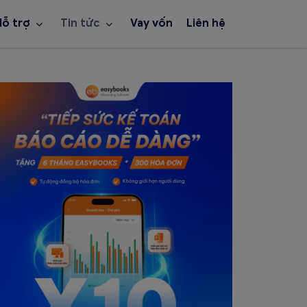
Hỗ trợ
Tin tức
Vay vốn
Liên hệ