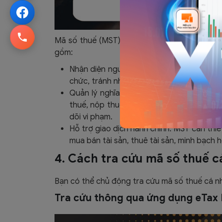
Mã số thuế (MST) đóng vai trò quan trọng tro
gồm:
Nhận diện người nộp thuế: MST là định d
chức, tránh nhầm lẫn trong hồ sơ thuế, từ
Quản lý nghĩa vụ thuế: Đây là dãy số bắ
thuế, nộp thuế, hoàn thuế, khấu trừ thu
dõi vi phạm.
Hỗ trợ giao dịch hành chính: MST cần thi
mua bán tài sản, thuê tài sản, minh bạch 
4. Cách tra cứu mã số thuế c
Bạn có thể chủ động tra cứu mã số thuế cá n
Tra cứu thông qua ứng dụng eTax 