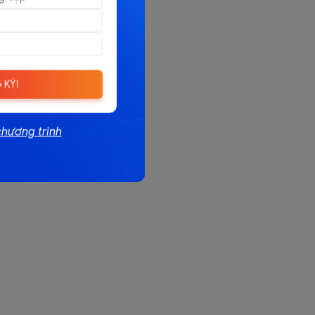
 KÝ!
chương trình