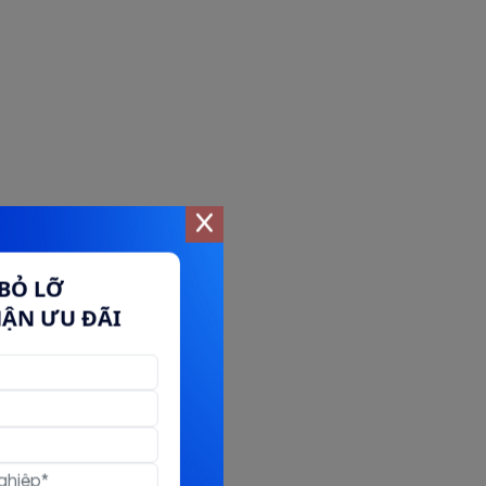
BỎ LỠ
HẬN ƯU ĐÃI