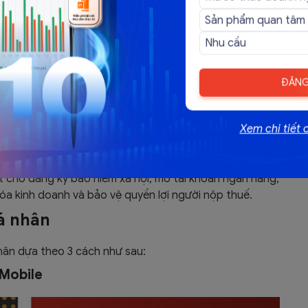
ng hệ thống quản lý thuế tại Việt Nam với các vai trò
ĐĂNG
anh duy nhất, phân biệt cá nhân, doanh nghiệp hoặc tổ
 khai báo đến quyết toán.
Xem chi tiết 
t buộc dùng để thực hiện các nghĩa vụ thuế như: khai
ế TNCN 10%, giảm trừ gia cảnh người phụ thuộc và theo
ết cho đăng ký bảo hiểm xã hội, mở tài khoản ngân hàng,
hóa kinh doanh và bảo vệ quyền lợi người nộp thuế.
á nhân
hân dựa theo 3 cách như sau:
Mobile