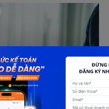
ĐỪNG 
ĐĂNG KÝ N