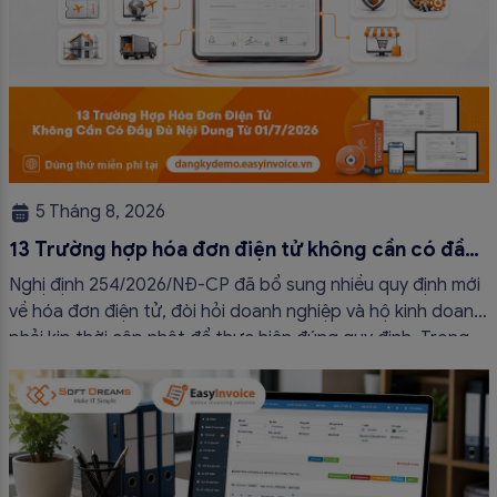
5 Tháng 8, 2026
13 Trường hợp hóa đơn điện tử không cần có đầy
đủ nội dung từ 01/7/2026
Nghị định 254/2026/NĐ-CP đã bổ sung nhiều quy định mới
về hóa đơn điện tử, đòi hỏi doanh nghiệp và hộ kinh doanh
phải kịp thời cập nhật để thực hiện đúng quy định. Trong
bài viết này, hóa đơn điện tử EasyInvoice sẽ chia sẻ 13
trường hợp hóa đơn điện tử không cần […]