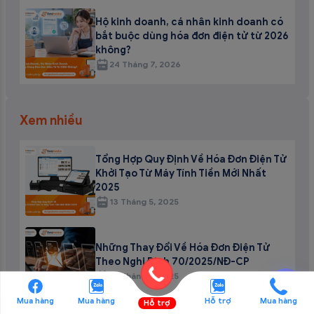
Hộ kinh doanh, cá nhân kinh doanh có
bắt buộc dùng hóa đơn điện tử từ 2026
không?
24 Tháng 7, 2026
Xem nhiều
Tổng Hợp Quy Định Về Hóa Đơn Điện Tử
Khởi Tạo Từ Máy Tính Tiền Mới Nhất
2025
13 Tháng 5, 2025
Những Thay Đổi Về Hóa Đơn Điện Tử
Theo Nghị Định 70/2025/NĐ-CP
21 Tháng 5, 2025
💬
Mua hàng
Mua hàng
Hỗ trợ
Mua hàng
Hỗ trợ