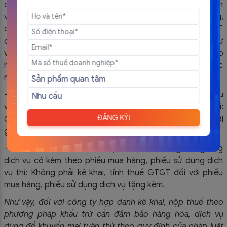
dịch vụ mẫu để khách hàng dùng thử không phải trả tiền
và hình thức khuyến mại tặng hàng hóa cho khách hàng,
cung ứng dịch vụ không thu tiền thì: Giá tính thuế GTGT
đối với hàng mẫu, dịch vụ mẫu được xác định bằng 0 (như
vậy công ty hợp danh không phải nộp tiền thuế GTGT cho
hàng hóa, dịch vụ dùng để khuyến mại theo hai hình thức
này).
– Đối với hình thức khuyến mại bán hàng, cung ứng dịch vụ
với giá thấp hơn giá bán hàng hóa, dịch vụ trước đó thì:
ĐĂNG KÝ!
Giá tính thuế GTGT là giá bán đã giảm áp dụng trong thời
gian khuyến mại đã đăng ký hoặc thông báo.
– Đối với các hình thức khuyến mại bán hàng, cung ứng
dịch vụ có kèm theo phiếu mua hàng, phiếu sử dụng dịch
vụ thì: Không phải kê khai, tính thuế GTGT đối với phiếu
mua hàng, phiếu sử dụng dịch vụ tặng kèm.
Như vậy, đối với công ty hợp danh kê khai, nộp thuế theo
phương pháp khấu trừ cần đảm bảo hàng hóa, dịch vụ
dùng để khuyến mại tuân thủ theo quy định của pháp luật