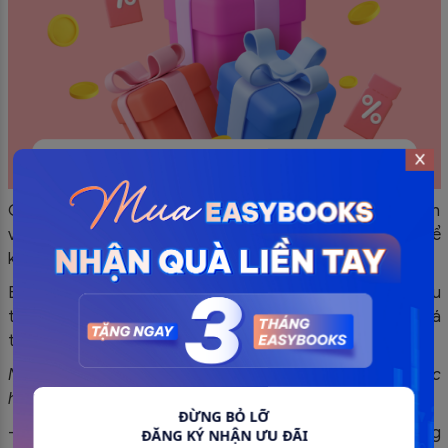
Công ty hợp danh phải lập hóa đơn khi bán hàng hóa, dịch
vụ, bao gồm cả trường hợp hàng hóa, dịch vụ dùng để
khuyến mại.
Bên cạnh đó; hàng hóa, dịch vụ dùng để khuyến mại nếu
tuân thủ theo quy định của pháp luật thương mại thì giá
tính thuế GTGT được xác định bằng không (0).
Ngoài ra, một số hình thức khuyến mại cụ thể được thực
hiện như sau:
ĐỪNG BỎ LỠ
– Đối với hình thức khuyến mại đưa hàng mẫu, cung ứng
ĐĂNG KÝ NHẬN ƯU ĐÃI