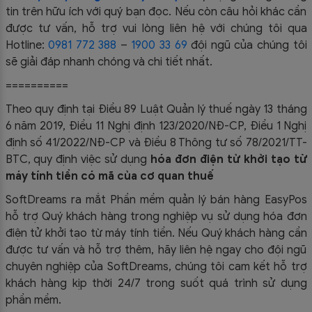
tin trên hữu ích với quý bạn đọc. Nếu còn câu hỏi khác cần
được tư vấn, hỗ trợ vui lòng liên hệ với chúng tôi qua
Hotline:
0981 772 388
–
1900 33 69
đội ngũ của chúng tôi
sẽ giải đáp nhanh chóng và chi tiết nhất.
==========
Theo quy định tại Điều 89 Luật Quản lý thuế ngày 13 tháng
6 năm 2019, Điều 11 Nghị định 123/2020/NĐ-CP, Điều 1 Nghị
định số 41/2022/NĐ-CP và Điều 8 Thông tư số 78/2021/TT-
BTC, quy định việc sử dụng
hóa đơn điện tử khởi tạo từ
máy tính tiền có mã của cơ quan thuế
SoftDreams ra mắt Phần mềm quản lý bán hàng EasyPos
hỗ trợ Quý khách hàng trong nghiệp vụ sử dụng
hóa đơn
điện tử khởi tạo từ máy tính tiền. Nếu Quý khách hàng cần
được tư vấn và hỗ trợ thêm, hãy liên hệ ngay cho đội ngũ
chuyên nghiệp của
SoftDreams, chúng tôi cam kết hỗ trợ
khách hàng kịp thời 24/7 trong suốt quá trình sử dụng
phần mềm.