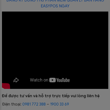
ĐĂNG KÝ DÙNG THỬ PHẦN MỀM QUẢN LÝ BÁN HÀNG
EASYPOS NGAY
Để được tư vấn và hỗ trợ trực tiếp vui lòng liên hệ
Điện thoại:
0981 772 388
–
1900 33 69