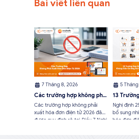
Bài viết liên quan
7 Tháng 8, 2026
5 Tháng 
Các trường hợp không phải
13 Trườn
xuất hóa đơn điện tử 2026
điện tử k
Các trường hợp không phải
Nghị định 
đủ nội du
xuất hóa đơn điện tử 2026 đã
bổ sung nhi
được quy định rõ tại Điều 7 Nghị
hóa đơn điệ
định 254/2026/NĐ-CP. Việc nắm
nghiệp và h
rõ các trường hợp này sẽ giúp
thời cập nh