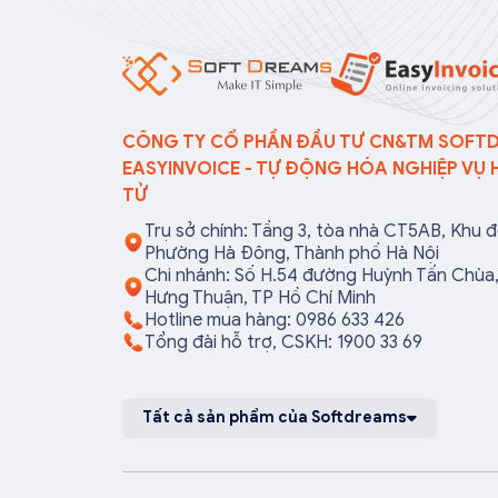
doanh nghiệp, hộ kinh doanh và
quy định. T
cá nhân kinh doanh thực hiện
đơn điện tử
đúng quy định, tránh lập hóa
sẻ 13 trườn
đơn không cần thiết hoặc áp
tử không c
[…]
CÔNG TY CỔ PHẦN ĐẦU TƯ CN&TM SOFT
EASYINVOICE - TỰ ĐỘNG HÓA NGHIỆP VỤ 
TỬ
Trụ sở chính: Tầng 3, tòa nhà CT5AB, Khu đ
Phường Hà Đông, Thành phố Hà Nội
Chi nhánh: Số H.54 đường Huỳnh Tấn Chù
Hưng Thuận, TP Hồ Chí Minh
Hotline mua hàng: 0986 633 426
Tổng đài hỗ trợ, CSKH: 1900 33 69
Tất cả sản phẩm của Softdreams