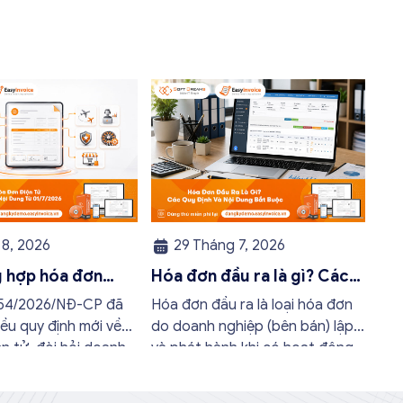
8, 2026
29 Tháng 7, 2026
g hợp hóa đơn
Hóa đơn đầu ra là gì? Các
hông cần có đầy
quy định và nội dung bắt
254/2026/NĐ-CP đã
Hóa đơn đầu ra là loại hóa đơn
ng từ 01/7/2026
buộc mới nhất
ều quy định mới về
do doanh nghiệp (bên bán) lập
n tử, đòi hỏi doanh
và phát hành khi có hoạt động
ộ kinh doanh phải kịp
bán hàng hóa hoặc cung cấp
ật để thực hiện đúng
dịch vụ cho khách hàng. Doanh