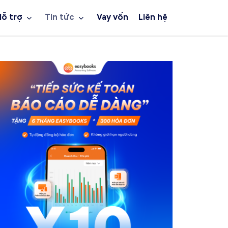
Hỗ trợ
Tin tức
Vay vốn
Liên hệ