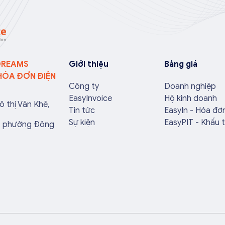
rong bài viết này, hóa
nghiệp sẽ tối ưu quy trình vận
 EasyInvoice sẽ chia
hành và tránh được những án
g hợp hóa đơn điện
phạt hành chính không đáng có
ần […]
nếu nắm rõ […]
DREAMS
Giới thiệu
Bảng giá
HÓA ĐƠN ĐIỆN
Công ty
Doanh nghiệp
EasyInvoice
Hộ kinh doanh
ô thị Văn Khê,
Tin tức
EasyIn - Hóa đơ
Sự kiện
EasyPIT - Khấu 
a, phường Đông