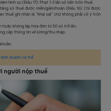
m hình sự (Điều 17): Phạt 1-3 lần số tiền trốn thuế.
 tăng số thuế được miễn/giảm/hoàn (Điều 16): Chỉ được
an thuế ghi nhận là “khai sai” chứ không phải cố ý trốn
ên hoặc không lập hóa đơn từ 50 số trở lên.
ng cấp thông tin về lương/thu nhập.
 khoản.
 kinh doanh cá thể
ới người nộp thuế