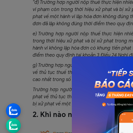
“đ) Trường hợp người nộp thuế thực hiện nhiề
vi phạm còn trong thời hiệu xử phạt và bị xử 
phạt về một hành vi lập hóa đơn không đúng t
đơn đã lập không đúng thời điểm theo quy định
e) Trường hợp người nộp thuế thực hiện nhiề
trong thời hiệu xử phạt và bị xử phạt trong m
hành vi không lập hóa đơn có khung tiền phạt
điểm theo quy định tại khoản 3 Điều 24 Nghị đị
g) Trường hợp người nộp thuế khai sai nhiều c
về thủ tục thuế thì chỉ bị xử phạt về một hành
cao nhất trong số các hành vi đã thực hiện the
Trường hợp người nộp thuế khai sai nhiều ch
phạt về thủ tục thuế, vừa thuộc trường hợp bị
bị xử phạt về một hành vi theo Điều 16 hoặc Điề
2. Khi nào người nộp thuế khô