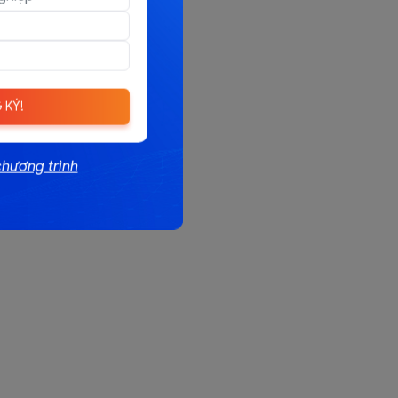
 KÝ!
chương trình