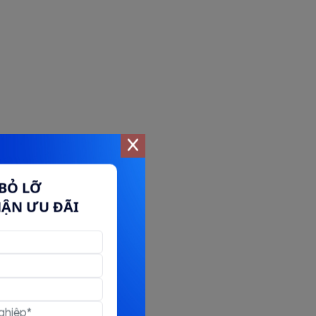
BỎ LỠ
HẬN ƯU ĐÃI