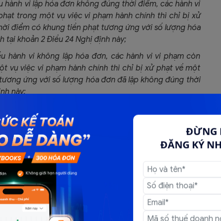
u hành vi lập hóa đơn không đúng thời điểm, các hành vi
phạt trong một vụ việc vi phạm hành chính thì chỉ bị xử
hời điểm có khung tiền phạt tương ứng với số lượng hóa
 tại khoản 2 Điều 24 Nghị định này;
u hành vi không lập hóa đơn, các hành vi vi phạm còn
ột vụ việc vi phạm hành chính thì chỉ bị xử phạt về một
 tương ứng với số lượng hóa đơn đã lập không đúng thời
nh này;
hỉ tiêu trên một hồ sơ thuế thuộc trường hợp bị xử phạt
 vi khai sai chỉ tiêu trên hồ sơ thuế có khung tiền phạt
ĐỪNG 
o quy định tại Nghị định này.
ĐĂNG KÝ N
ỉ tiêu trên một hồ sơ thuế vừa thuộc trường hợp bị xử
 xử phạt theo Điều 16 hoặc Điều 17 Nghị định này thì chỉ
u 17 Nghị định này.”.
ng bị xử phạt khi khai sai thuế?