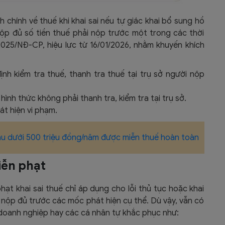
 chính về thuế khi khai sai nếu tự giác khai bổ sung hồ
nộp đủ số tiền thuế phải nộp trước một trong các thời
2025/NĐ-CP, hiệu lực từ 16/01/2026, nhằm khuyến khích
nh kiểm tra thuế, thanh tra thuế tại trụ sở người nộp
ình thức không phải thanh tra, kiểm tra tại trụ sở.​
t hiện vi phạm.​
hu dưới 500 triệu đồng/năm được miễn thuế hoàn toàn
iễn phạt
ạt khai sai thuế chỉ áp dụng cho lỗi thủ tục hoặc khai
à nộp đủ trước các mốc phát hiện cụ thể. Dù vậy, vẫn có
oanh nghiệp hay các cá nhân tự khắc phục như: