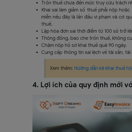
Trốn thuế chưa đến mức truy cứu trách nhiệ
Khai sai làm giảm số thuế phải nộp hoặc
miễn nếu đây là lần đầu vi phạm và cơ qu
thuế.
Lập hóa đơn sai thời điểm từ 100 số trở l
Thông đồng, bao che trốn thuế, không cu
Chậm nộp hồ sơ khai thuế quá 90 ngày.
Cung cấp thông tin sai lệch về tài sản, tài
Xem thêm:
Hướng dẫn kê khai thuế hộ
4. Lợi ích của quy định mới v