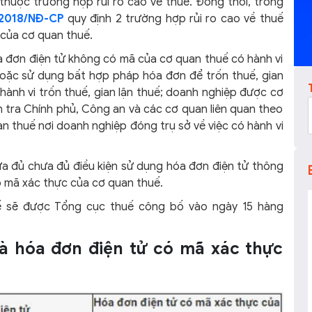
thuộc trường hợp rủi ro cao về thuế. Đồng thời, trong
/2018/NĐ-CP
quy định 2 trường hợp rủi ro cao về thuế
 của cơ quan thuế.
 đơn điện tử không có mã của cơ quan thuế có hành vi
oặc sử dụng bất hợp pháp hóa đơn để trốn thuế, gian
i hành vi trốn thuế, gian lận thuế; doanh nghiệp được cơ
 tra Chính phủ, Công an và các cơ quan liên quan theo
n thuế nơi doanh nghiệp đóng trụ sở về việc có hành vi
ưa đủ chưa đủ điều kiện sử dụng hóa đơn điện tử thông
 mã xác thực của cơ quan thuế.
uế sẽ được Tổng cục thuế công bố vào ngày 15 hàng
và hóa đơn điện tử có mã xác thực