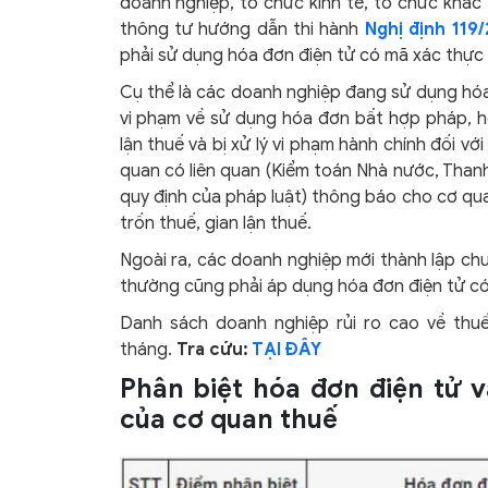
doanh nghiệp, tổ chức kinh tế, tổ chức khác 
thông tư hướng dẫn thi hành
Nghị định 119
phải sử dụng hóa đơn điện tử có mã xác thực
Cụ thể là các doanh nghiệp đang sử dụng hóa
vi phạm về sử dụng hóa đơn bất hợp pháp, h
lận thuế và bị xử lý vi phạm hành chính đối vớ
quan có liên quan (Kiểm toán Nhà nước, Thanh
quy định của pháp luật) thông báo cho cơ qua
trốn thuế, gian lận thuế.
Ngoài ra, các doanh nghiệp mới thành lập ch
thường cũng phải áp dụng hóa đơn điện tử có
Danh sách doanh nghiệp rủi ro cao về th
tháng.
Tra cứu:
TẠI ĐÂY
Phân biệt hóa đơn điện tử 
của cơ quan thuế