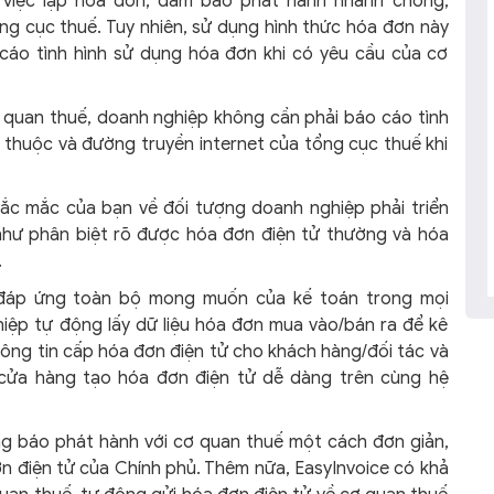
 việc lập hóa đơn, đảm bảo phát hành nhanh chóng,
ng cục thuế. Tuy nhiên, sử dụng hình thức hóa đơn này
cáo tình hình sử dụng hóa đơn khi có yêu cầu của cơ
quan thuế, doanh nghiệp không cần phải báo cáo tình
 thuộc và đường truyền internet của tổng cục thuế khi
thắc mắc của bạn về đối tượng doanh nghiệp phải triển
như phân biệt rõ được hóa đơn điện tử thường và hóa
.
áp ứng toàn bộ mong muốn của kế toán trong mọi
iệp tự động lấy dữ liệu hóa đơn mua vào/bán ra để kê
ông tin cấp hóa đơn điện tử cho khách hàng/đối tác và
i cửa hàng tạo hóa đơn điện tử dễ dàng trên cùng hệ
ng báo phát hành với cơ quan thuế một cách đơn giản,
n điện tử của Chính phủ. Thêm nữa, EasyInvoice có khả