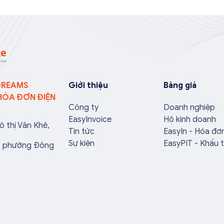
óa hoặc cung cấp
nội dung. Bởi những sai sót nhỏ
o khách hàng. Doanh
về mã số thuế, đơn giá hay ngày
ối ưu quy trình vận
lập có thể làm ảnh hưởng đến
ánh được những án
quá trình quyết toán thuế của
chính không đáng có
bạn. Kế toán có thể tham khảo
 […]
[…]
DREAMS
Giới thiệu
Bảng giá
HÓA ĐƠN ĐIỆN
Công ty
Doanh nghiệp
EasyInvoice
Hộ kinh doanh
ô thị Văn Khê,
Tin tức
EasyIn - Hóa đơ
Sự kiện
EasyPIT - Khấu 
a, phường Đông