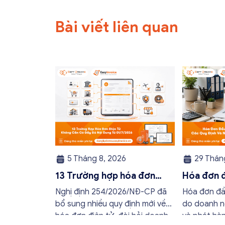
Bài viết liên quan
5 Tháng 8, 2026
29 Tháng
13 Trường hợp hóa đơn
Hóa đơn đ
điện tử không cần có đầy
quy định 
Nghị định 254/2026/NĐ-CP đã
Hóa đơn đầu
đủ nội dung từ 01/7/2026
buộc mới
bổ sung nhiều quy định mới về
do doanh n
hóa đơn điện tử, đòi hỏi doanh
và phát hà