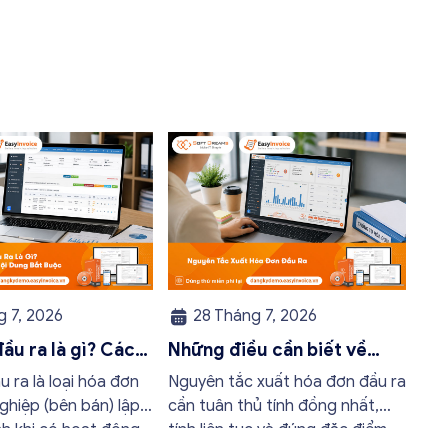
 7, 2026
28 Tháng 7, 2026
ầu ra là gì? Các
Những điều cần biết về
và nội dung bắt
nguyên tắc xuất hóa đơn
 ra là loại hóa đơn
Nguyên tắc xuất hóa đơn đầu ra
 nhất
đầu ra
ghiệp (bên bán) lập
cần tuân thủ tính đồng nhất,
nh khi có hoạt động
tính liên tục và đúng đặc điểm,