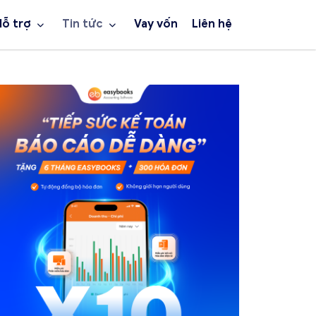
Hỗ trợ
Tin tức
Vay vốn
Liên hệ