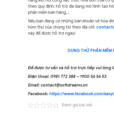
năng kết nối cổng xác thực hóa đơn của cơ q
theo quy định; hỗ trợ đa dạng mô hình tạo hó
phần mềm bán hàng…
Nếu bạn đang có những băn khoăn về hóa đơn 
hòm thư của chúng tôi theo địa chỉ:
contact
này để được hỗ trợ ngay!
DÙNG THỬ
PHẦN MỀM 
Để được tư vấn và hỗ trợ trực tiếp vui lòng l
Điện thoại: 0981 772 388 – 1900 56 56 53
Email: contact@softdreams.vn
Facebook:
https://www.facebook.com/easyi
Đánh giá bài viết