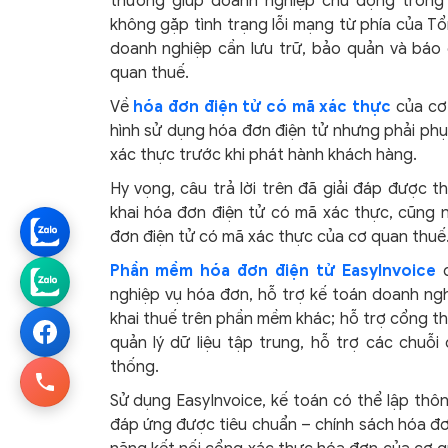
thường giúp doanh nghiệp chủ động trong
không gặp tình trạng lỗi mạng từ phía của Tổ
doanh nghiệp cần lưu trữ, bảo quản và báo 
quan thuế.
Về
hóa đơn điện tử có mã xác thực
của cơ 
hình sử dụng hóa đơn điện tử nhưng phải phụ
xác thực trước khi phát hành khách hàng.
Hy vọng, câu trả lời trên đã giải đáp được 
khai hóa đơn điện tử có mã xác thực, cũng 
đơn điện tử có mã xác thực của cơ quan thuế
Phần mềm hóa đơn điện tử EasyInvoice
đ
nghiệp vụ hóa đơn, hỗ trợ kế toán doanh ngh
khai thuế trên phần mềm khác; hỗ trợ cổng th
quản lý dữ liệu tập trung, hỗ trợ các chuỗ
thống.
Sử dụng EasyInvoice, kế toán có thể lập thô
đáp ứng được tiêu chuẩn – chính sách hóa đơ