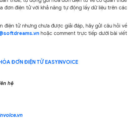
uan thuế, tự động gửi hóa đơn điện tử về cơ quan thuế
a đơn điện tử với khả năng tự động lấy dữ liệu trên các
điện tử nhưng chưa được giải đáp, hãy gửi câu hỏi về
@softdreams.vn
hoặc comment trực tiếp dưới bài viết
HÓA ĐƠN ĐIỆN TỬ EASYINVOICE
iên hệ
nvoice.vn