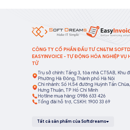
nghiệp và hộ kinh doanh phải kịp
bán hàng h
thời cập nhật để thực hiện đúng
dịch vụ ch
quy định. Trong bài viết này, hóa
nghiệp sẽ t
đơn điện tử EasyInvoice sẽ chia
hành và tr
sẻ 13 trường hợp hóa đơn điện
phạt hành 
tử không cần […]
nếu nắm rõ
CÔNG TY CỔ PHẦN ĐẦU TƯ CN&TM SOFT
EASYINVOICE - TỰ ĐỘNG HÓA NGHIỆP VỤ 
TỬ
Trụ sở chính: Tầng 3, tòa nhà CT5AB, Khu đ
Phường Hà Đông, Thành phố Hà Nội
Chi nhánh: Số H.54 đường Huỳnh Tấn Chù
Hưng Thuận, TP Hồ Chí Minh
Hotline mua hàng: 0986 633 426
Tổng đài hỗ trợ, CSKH: 1900 33 69
Tất cả sản phẩm của Softdreams