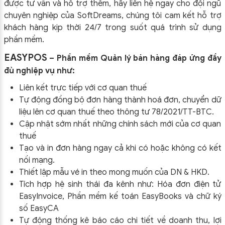
được tư vấn và hỗ trợ thêm, hãy liên hệ ngay cho đội ngũ
chuyên nghiệp của
SoftDreams, chúng tôi cam kết hỗ trợ
khách hàng kịp thời 24/7 trong suốt quá trình sử dụng
phần mềm.
EASYPOS
– Phần mềm Quản lý bán hàng đáp ứng đầy
đủ nghiệp vụ như:
Liên kết trực tiếp với cơ quan thuế
Tự động đồng bộ đơn hàng thành hoá đơn, chuyển dữ
liệu lên cơ quan thuế theo thông tư
78/2021/TT-BTC
.
Cập nhật sớm nhất những chính sách mới của cơ quan
thuế
Tạo và in đơn hàng ngay cả khi có hoặc không có kết
nối mạng.
Thiết lập mẫu vé in theo mong muốn của DN & HKD.
Tích hợp hệ sinh thái đa kênh như: Hóa đơn điện tử
EasyInvoice, Phần mềm kế toán EasyBooks và chữ ký
số EasyCA
Tự động thống kê báo cáo chi tiết về doanh thu, lợi