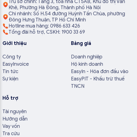
Trụ sở chính: Tầng 3, tòa nhà CT5AB, Khu đô thị Văn
Khê, Phường Hà Đông, Thành phố Hà Nội
Chi nhánh: Số H.54 đường Huỳnh Tấn Chùa, phường
Đông Hưng Thuận, TP Hồ Chí Minh
Hotline mua hàng: 0986 633 426
Tổng đài hỗ trợ, CSKH: 1900 33 69
Giới thiệu
Bảng giá
Công ty
Doanh nghiệp
EasyInvoice
Hộ kinh doanh
Tin tức
EasyIn - Hóa đơn đầu vào
Sự kiện
EasyPIT - Khấu trừ thuế
TNCN
Hỗ trợ
Tài nguyên
Hướng dẫn
Vay vốn
Tra cứu