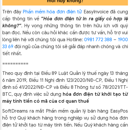
Trên đây
Phần mềm hóa đơn điện tử
EasyIn
voice đã cung
cấp thông tin về
“Hóa đơn điện tử in ra giấy có hợp lệ
không?
“
.
Hy vọng những thông tin trên hữu ích với quý
bạn đọc. Nếu còn câu hỏi khác cần được tư vấn, hỗ trợ vui
lòng liên hệ với chúng tôi qua Hotline:
0981 772 388
–
1900
33 69
đội ngũ của chúng tôi sẽ giải đáp nhanh chóng và chi
tiết nhất.
==========
Theo quy định tại Điều 89 Luật Quản lý thuế ngày 13 tháng
6 năm 2019, Điều 11 Nghị định 123/2020/NĐ-CP, Điều 1 Nghị
định số 41/2022/NĐ-CP và Điều 8 Thông tư số 78/2021/TT-
BTC, quy định việc sử dụng
hóa đơn điện tử khởi tạo từ
máy tính tiền có mã của cơ quan thuế
SoftDreams ra mắt Phần mềm quản lý bán hàng EasyPos
hỗ trợ Quý khách hàng trong nghiệp vụ sử dụng
hóa đơn
điện tử khởi tạo từ máy tính tiền. Nếu Quý khách hàng cần