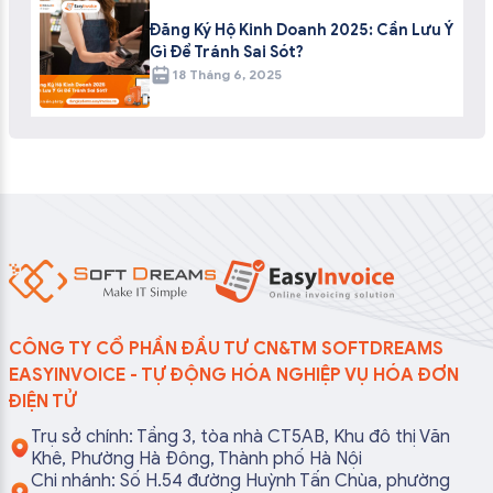
Đăng Ký Hộ Kinh Doanh 2025: Cần Lưu Ý
Gì Để Tránh Sai Sót?
18 Tháng 6, 2025
CÔNG TY CỔ PHẦN ĐẦU TƯ CN&TM SOFTDREAMS
EASYINVOICE - TỰ ĐỘNG HÓA NGHIỆP VỤ HÓA ĐƠN
ĐIỆN TỬ
Trụ sở chính: Tầng 3, tòa nhà CT5AB, Khu đô thị Văn
Khê, Phường Hà Đông, Thành phố Hà Nội
Chi nhánh: Số H.54 đường Huỳnh Tấn Chùa, phường