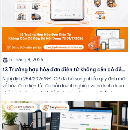
5 Tháng 8, 2026
13 Trường hợp hóa đơn điện tử không cần có đầy
đủ nội dung từ 01/7/2026
Nghị định 254/2026/NĐ-CP đã bổ sung nhiều quy định mới
về hóa đơn điện tử, đòi hỏi doanh nghiệp và hộ kinh doanh
phải kịp thời cập nhật để thực hiện đúng quy định. Trong
bài viết này, hóa đơn điện tử EasyInvoice sẽ chia sẻ 13
trường hợp hóa đơn điện tử không cần […]