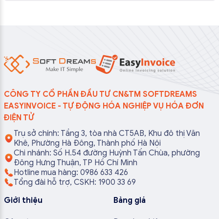
CÔNG TY CỔ PHẦN ĐẦU TƯ CN&TM SOFTDREAMS
EASYINVOICE - TỰ ĐỘNG HÓA NGHIỆP VỤ HÓA ĐƠN
ĐIỆN TỬ
Trụ sở chính: Tầng 3, tòa nhà CT5AB, Khu đô thị Văn
Khê, Phường Hà Đông, Thành phố Hà Nội
Chi nhánh: Số H.54 đường Huỳnh Tấn Chùa, phường
Đông Hưng Thuận, TP Hồ Chí Minh
Hotline mua hàng: 0986 633 426
Tổng đài hỗ trợ, CSKH: 1900 33 69
Giới thiệu
Bảng giá