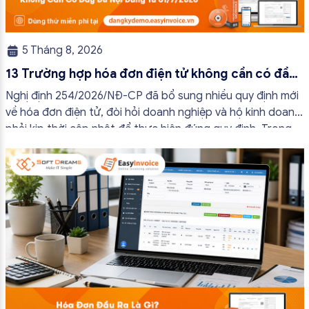
5 Tháng 8, 2026
13 Trường hợp hóa đơn điện tử không cần có đầy
đủ nội dung từ 01/7/2026
Nghị định 254/2026/NĐ-CP đã bổ sung nhiều quy định mới
về hóa đơn điện tử, đòi hỏi doanh nghiệp và hộ kinh doanh
phải kịp thời cập nhật để thực hiện đúng quy định. Trong
bài viết này, hóa đơn điện tử EasyInvoice sẽ chia sẻ 13
trường hợp hóa đơn điện tử không cần […]