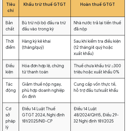
Tiêu
Khấu trừ thuế GTGT
Hoàn thuế GTGT
chí
Bản
Bù trừ nội bộ đầu ra trừ
Nhà nước trả lại tiền thuế
chất
đầu vào trong kỳ
đã nộp
Thời
Hàng kỳ kê khai
Sau khi kiểm tra điều kiện
điểm
(tháng/quý)
(12 tháng/4 quý hoặc
xuất khẩu)
Điều
Hóa đơn hợp lệ, chứng
Thuế chưa khấu trừ ≥300
kiện
từ thanh toán
triệu hoặc xuất khẩu 0%
Tác
Giảm thuế nộp ngay,
Cung cấp vốn thực tế,
động
phù hợp doanh nghiệp
hỗ trợ đầu tư/xuất khẩu
ổn định
Cơ
Điều 14 Luật Thuế
Điều 14 Luật
sở
GTGT 2024, Nghị định
48/2024/QH15, Điều 29-
pháp
181/2025/NĐ-CP
32 Nghị định 181/2025
lý