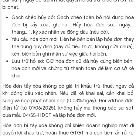
cần xử lý ngay để tránh mất quyền khấu trừ thuế GTGT và
bị phạt.
Gạch chéo hủy bỏ: Gạch chéo toàn bộ nội dung hóa
đơn bị tẩy xóa, ghi rõ “Hủy hóa đơn số… ngày…
tháng…”, ký xác nhận và đóng dấu (nếu có).
Yêu cầu hóa đơn mới: Liên hệ bên bán lập hóa đơn thay
thế đúng quy định (đầy đủ tiêu thức, không sửa chữa),
kèm biên bản ghi nhận sự việc giữa hai bên.
Lưu trữ hồ sơ: Giữ hóa đơn cũ đã hủy cùng biên bản,
hóa đơn mới và chứng từ thanh toán để làm cơ sở kê
khai.
Hóa đơn tẩy xóa không có giá trị khấu trừ thuế, ngay cả
khi đóng dấu xác nhận. Nếu đã kê khai sai, cần khai bổ
sung và nộp phạt chậm nộp (0,03%/ngày). Đối với hóa đơn
điện tử (từ 01/06/2025), không hủy mà thông báo sai sót
qua mẫu 04/SS-HĐĐT và lập hóa đơn mới.
Hóa đơn bị tẩy xóa không chỉ khiến doanh nghiệp mất đi
quyền lợi khấu trừ, hoàn thuế GTGT mà còn tiềm ẩn rủi ro