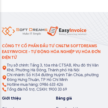
CÔNG TY CỔ PHẦN ĐẦU TƯ CN&TM SOFTDREAMS
EASYINVOICE - TỰ ĐỘNG HÓA NGHIỆP VỤ HÓA ĐƠN
ĐIỆN TỬ
Trụ sở chính: Tầng 3, tòa nhà CT5AB, Khu đô thị Văn
Khê, Phường Hà Đông, Thành phố Hà Nội
Chi nhánh: Số H.54 đường Huỳnh Tấn Chùa, phường
Đông Hưng Thuận, TP Hồ Chí Minh
Hotline mua hàng: 0986 633 426
Tổng đài hỗ trợ, CSKH: 1900 33 69
Giới thiệu
Bảng giá