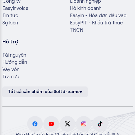
Công ty
Doanh nghiệp
EasyInvoice
Hộ kinh doanh
Tin tức
EasyIn - Hóa đơn đầu vào
Sự kiện
EasyPIT - Khấu trừ thuế
TNCN
Hỗ trợ
Tài nguyên
Hướng dẫn
Vay vốn
Tra cứu
Tất cả sản phẩm của Softdreams
Điều khoản sử dụng
Chính sách bảo mật
Cam kết SLA