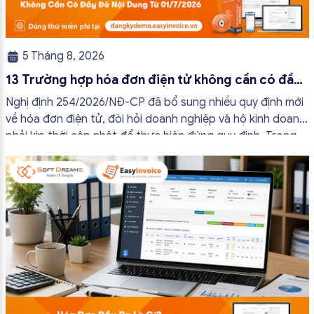
5 Tháng 8, 2026
13 Trường hợp hóa đơn điện tử không cần có đầy
đủ nội dung từ 01/7/2026
Nghị định 254/2026/NĐ-CP đã bổ sung nhiều quy định mới
về hóa đơn điện tử, đòi hỏi doanh nghiệp và hộ kinh doanh
phải kịp thời cập nhật để thực hiện đúng quy định. Trong
bài viết này, hóa đơn điện tử EasyInvoice sẽ chia sẻ 13
trường hợp hóa đơn điện tử không cần […]