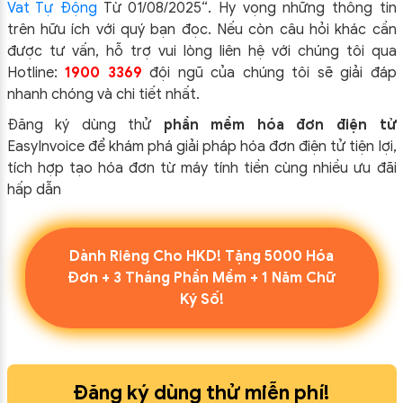
Vat Tự Động
Từ 01/08/2025
“.
Hy vọng những thông tin
trên hữu ích với quý bạn đọc. Nếu còn câu hỏi khác cần
được tư vấn, hỗ trợ vui lòng liên hệ với chúng tôi qua
Hotline:
1900 3369
đội ngũ của chúng tôi sẽ giải đáp
nhanh chóng và chi tiết nhất.
Đăng ký dùng thử
phần mềm
hóa đơn điện tử
EasyInvoice để khám phá giải pháp hóa đơn điện tử tiện lợi,
tích hợp tạo hóa đơn từ máy tính tiền cùng nhiều ưu đãi
hấp dẫn
ĐĂNG KÝ!
Dành Riêng Cho HKD! Tặng 5000 Hóa
Đơn + 3 Tháng Phần Mềm + 1 Năm Chữ
Ký Số!
Đăng ký dùng thử miễn phí!