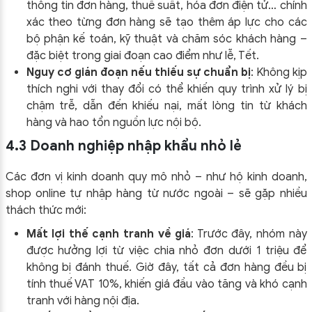
thông tin đơn hàng, thuế suất, hóa đơn điện tử… chính
xác theo từng đơn hàng sẽ tạo thêm áp lực cho các
bộ phận kế toán, kỹ thuật và chăm sóc khách hàng –
đặc biệt trong giai đoạn cao điểm như lễ, Tết.
Nguy cơ gián đoạn nếu thiếu sự chuẩn bị
: Không kịp
thích nghi với thay đổi có thể khiến quy trình xử lý bị
chậm trễ, dẫn đến khiếu nại, mất lòng tin từ khách
hàng và hao tổn nguồn lực nội bộ.
4.3 Doanh nghiệp nhập khẩu nhỏ lẻ
Các đơn vị kinh doanh quy mô nhỏ – như hộ kinh doanh,
shop online tự nhập hàng từ nước ngoài – sẽ gặp nhiều
thách thức mới:
Mất lợi thế cạnh tranh về giá
: Trước đây, nhóm này
được hưởng lợi từ việc chia nhỏ đơn dưới 1 triệu để
không bị đánh thuế. Giờ đây, tất cả đơn hàng đều bị
tính thuế VAT 10%, khiến giá đầu vào tăng và khó cạnh
tranh với hàng nội địa.