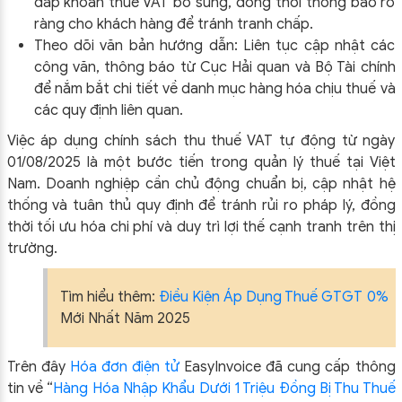
đắp khoản thuế VAT bổ sung, đồng thời thông báo rõ
ràng cho khách hàng để tránh tranh chấp.
Theo dõi văn bản hướng dẫn: Liên tục cập nhật các
công văn, thông báo từ Cục Hải quan và Bộ Tài chính
để nắm bắt chi tiết về danh mục hàng hóa chịu thuế và
các quy định liên quan.
Việc áp dụng chính sách thu thuế VAT tự động từ ngày
01/08/2025 là một bước tiến trong quản lý thuế tại Việt
Nam. Doanh nghiệp cần chủ động chuẩn bị, cập nhật hệ
thống và tuân thủ quy định để tránh rủi ro pháp lý, đồng
thời tối ưu hóa chi phí và duy trì lợi thế cạnh tranh trên thị
trường.
Tìm hiểu thêm:
Điều Kiện Áp Dụng Thuế GTGT 0%
Mới Nhất Năm 2025
Trên đây
Hóa đơn điện tử
EasyIn
voice đã cung cấp thông
ĐỪNG BỎ LỠ
tin về “
Hàng Hóa Nhập Khẩu Dưới 1 Triệu Đồng Bị Thu Thuế
ĐĂNG KÝ NHẬN ƯU ĐÃI