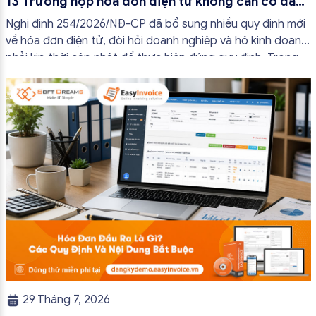
13 Trường hợp hóa đơn điện tử không cần có đầy
đủ nội dung từ 01/7/2026
Nghị định 254/2026/NĐ-CP đã bổ sung nhiều quy định mới
về hóa đơn điện tử, đòi hỏi doanh nghiệp và hộ kinh doanh
phải kịp thời cập nhật để thực hiện đúng quy định. Trong
bài viết này, hóa đơn điện tử EasyInvoice sẽ chia sẻ 13
trường hợp hóa đơn điện tử không cần […]
29 Tháng 7, 2026