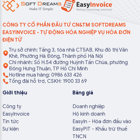
CÔNG TY CỔ PHẦN ĐẦU TƯ CN&TM SOFTDREAMS
EASYINVOICE - TỰ ĐỘNG HÓA NGHIỆP VỤ HÓA ĐƠN
ĐIỆN TỬ
Trụ sở chính: Tầng 3, tòa nhà CT5AB, Khu đô thị Văn
Khê, Phường Hà Đông, Thành phố Hà Nội
Chi nhánh: Số H.54 đường Huỳnh Tấn Chùa, phường
Đông Hưng Thuận, TP Hồ Chí Minh
Hotline mua hàng: 0986 633 426
Tổng đài hỗ trợ, CSKH: 1900 33 69
Giới thiệu
Bảng giá
Công ty
Doanh nghiệp
EasyInvoice
Hộ kinh doanh
Tin tức
EasyIn - Hóa đơn đầu vào
Sự kiện
EasyPIT - Khấu trừ thuế
TNCN