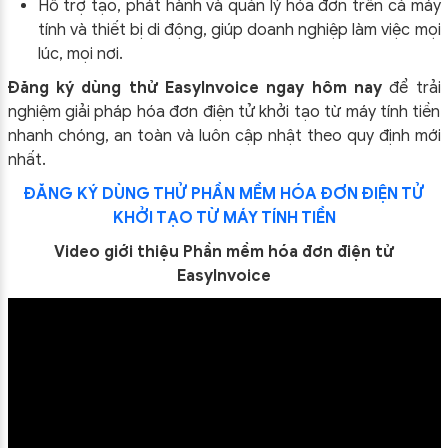
Hỗ trợ tạo, phát hành và quản lý hóa đơn trên cả máy
tính và thiết bị di động, giúp doanh nghiệp làm việc mọi
lúc, mọi nơi.
Đăng ký dùng thử EasyInvoice ngay hôm nay
để trải
nghiệm giải pháp hóa đơn điện tử khởi tạo từ máy tính tiền
nhanh chóng, an toàn và luôn cập nhật theo quy định mới
nhất.
ĐĂNG KÝ DÙNG THỬ PHẦN MỀM HÓA ĐƠN ĐIỆN TỬ
KHỞI TẠO TỪ MÁY TÍNH TIỀN
Video giới thiệu Phần mềm hóa đơn điện tử
EasyInvoice