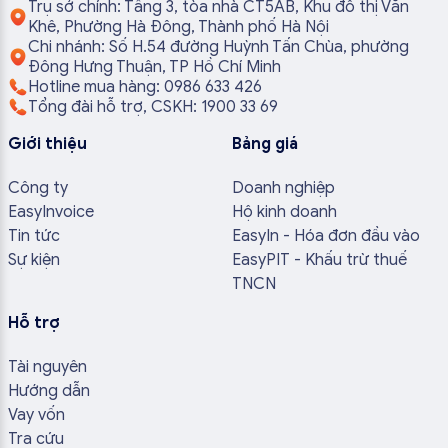
Trụ sở chính: Tầng 3, tòa nhà CT5AB, Khu đô thị Văn
Khê, Phường Hà Đông, Thành phố Hà Nội
Chi nhánh: Số H.54 đường Huỳnh Tấn Chùa, phường
Đông Hưng Thuận, TP Hồ Chí Minh
Hotline mua hàng: 0986 633 426
Tổng đài hỗ trợ, CSKH: 1900 33 69
Giới thiệu
Bảng giá
Công ty
Doanh nghiệp
EasyInvoice
Hộ kinh doanh
Tin tức
EasyIn - Hóa đơn đầu vào
Sự kiện
EasyPIT - Khấu trừ thuế
TNCN
Hỗ trợ
Tài nguyên
Hướng dẫn
Vay vốn
Tra cứu