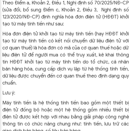
Theo Điểm a, Khoản 2, Điều 1, Nghị định số 70/2025/NĐ-CP
(sửa đổi, bổ sung Điểm c, Khoản 2, Điều 3, Nghị định số
123/2020/NĐ-CP) định nghĩa hóa đơn điện tử (HĐĐT) khởi
tạo từ máy tính tiền như sau:
Hóa đơn điện tử khởi tạo từ máy tính tiền (hay HĐĐT khởi
tạo từ máy tính tiền có kết nối chuyển dữ liệu điện tử với
cơ quan thuế) là hóa đơn có mã của cơ quan thuế hoặc dữ
liệu điện tử để người mua có thể truy xuất, kê khai thông
tin HĐĐT khởi tạo từ máy tính tiền do tổ chức, cá nhân
bán hàng hóa, cung cấp dịch vụ lập từ hệ thống tính tiền,
dữ liệu được chuyển đến cơ quan thuế theo định dạng quy
chuẩn.
Lưu ý:
Máy tính tiền là hệ thống tính tiền bao gồm một thiết bị
điện tử đồng bộ hoặc một hệ thống gồm nhiều thiết bị
điện tử được kết hợp với nhau bằng giải pháp công nghệ
thông tin có chức năng chung như: tính tiền, lưu trữ các
giao dịch bán hàng, số liệu bán hàng.