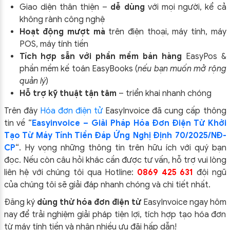
Giao diện thân thiện –
dễ dùng
với mọi người, kể cả
không rành công nghệ
Hoạt động mượt mà
trên điện thoại, máy tính, máy
POS, máy tính tiền
Tích hợp sẵn với phần mềm bán hàng
EasyPos &
phần mềm kế toán EasyBooks (
nếu bạn muốn mở rộng
quản lý
)
Hỗ trợ kỹ thuật tận tâm
– triển khai nhanh chóng
Trên đây
Hóa đơn điện tử
EasyIn
voice đã cung cấp thông
tin về “
Easyinvoice – Giải Pháp Hóa Đơn Điện Tử Khởi
Tạo Từ Máy Tính Tiền Đáp Ứng Nghị Định 70/2025/NĐ-
CP
“.
Hy vọng những thông tin trên hữu ích với quý bạn
đọc. Nếu còn câu hỏi khác cần được tư vấn, hỗ trợ vui lòng
liên hệ với chúng tôi qua Hotline:
0869 425 631
đội ngũ
của chúng tôi sẽ giải đáp nhanh chóng và chi tiết nhất.
Đăng ký
dùng thử hóa đơn điện tử
EasyInvoice ngay hôm
nay để trải nghiệm giải pháp tiện lợi, tích hợp tạo hóa đơn
từ máy tính tiền và nhận nhiều ưu đãi hấp dẫn!