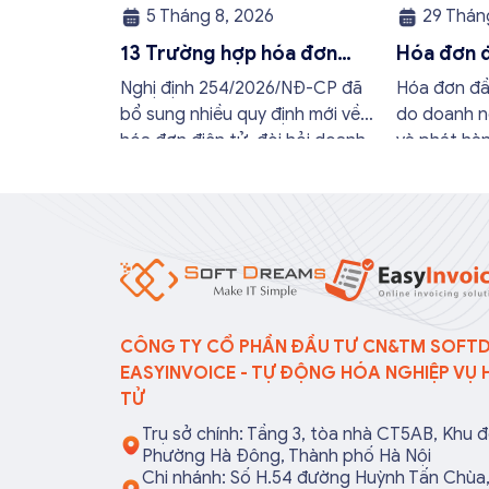
5 Tháng 8, 2026
29 Tháng
13 Trường hợp hóa đơn
Hóa đơn đ
điện tử không cần có đầy
quy định 
Nghị định 254/2026/NĐ-CP đã
Hóa đơn đầu
đủ nội dung từ 01/7/2026
buộc mới
bổ sung nhiều quy định mới về
do doanh n
hóa đơn điện tử, đòi hỏi doanh
và phát hà
nghiệp và hộ kinh doanh phải kịp
bán hàng h
thời cập nhật để thực hiện đúng
dịch vụ ch
quy định. Trong bài viết này, hóa
nghiệp sẽ t
đơn điện tử EasyInvoice sẽ chia
hành và tr
sẻ 13 trường hợp hóa đơn điện
phạt hành 
tử không cần […]
nếu nắm rõ
CÔNG TY CỔ PHẦN ĐẦU TƯ CN&TM SOFT
EASYINVOICE - TỰ ĐỘNG HÓA NGHIỆP VỤ 
TỬ
Trụ sở chính: Tầng 3, tòa nhà CT5AB, Khu đ
Phường Hà Đông, Thành phố Hà Nội
Chi nhánh: Số H.54 đường Huỳnh Tấn Chù