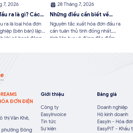
 7, 2026
28 Tháng 7, 2026
ầu ra là gì? Các
Những điều cần biết về
và nội dung bắt
nguyên tắc xuất hóa đơn
 ra là loại hóa đơn
Nguyên tắc xuất hóa đơn đầu ra
 nhất
đầu ra
ghiệp (bên bán) lập
cần tuân thủ tính đồng nhất,
nh khi có hoạt động
tính liên tục và đúng đặc điểm,
óa hoặc cung cấp
nội dung. Bởi những sai sót nhỏ
o khách hàng. Doanh
về mã số thuế, đơn giá hay ngày
ối ưu quy trình vận
lập có thể làm ảnh hưởng đến
ánh được những án
quá trình quyết toán thuế của
chính không đáng có
bạn. Kế toán có thể tham khảo
 […]
[…]
DREAMS
Giới thiệu
Bảng giá
HÓA ĐƠN ĐIỆN
Công ty
Doanh nghiệp
EasyInvoice
Hộ kinh doanh
ô thị Văn Khê,
Tin tức
EasyIn - Hóa đơ
Sự kiện
EasyPIT - Khấu 
a, phường Đông