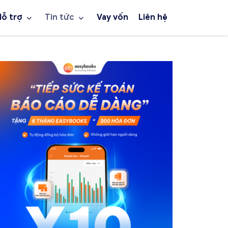
Hỗ trợ
Tin tức
Vay vốn
Liên hệ