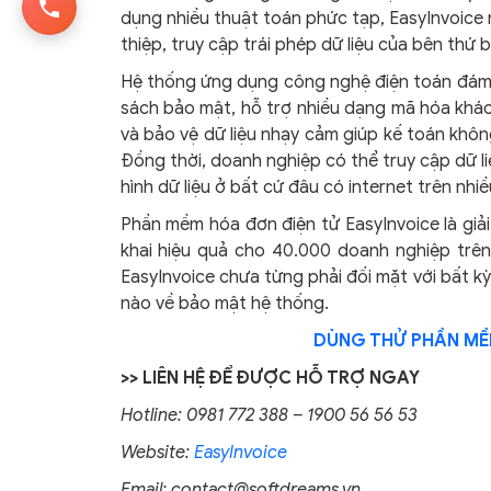
dụng nhiều thuật toán phức tạp, EasyInvoice
thiệp, truy cập trái phép dữ liệu của bên thứ b
Hệ thống ứng dụng công nghệ điện toán đám m
sách bảo mật, hỗ trợ nhiều dạng mã hóa khác
và bảo vệ dữ liệu nhạy cảm giúp kế toán không
Đồng thời, doanh nghiệp có thể truy cập dữ li
hình dữ liệu ở bất cứ đâu có internet trên nhi
Phần mềm hóa đơn điện tử EasyInvoice là giả
khai hiệu quả cho 40.000 doanh nghiệp trên 
EasyInvoice chưa từng phải đối mặt với bất kỳ
nào về bảo mật hệ thống.
DÙNG THỬ PHẦN MỀM
>> LIÊN HỆ ĐỂ ĐƯỢC HỖ TRỢ NGAY
Hotline: 0981 772 388 – 1900 56 56 53
Website:
EasyInvoice
Email:
contact@softdreams.vn