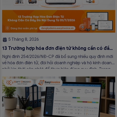
5 Tháng 8, 2026
13 Trường hợp hóa đơn điện tử không cần có đầy
đủ nội dung từ 01/7/2026
Nghị định 254/2026/NĐ-CP đã bổ sung nhiều quy định mới
về hóa đơn điện tử, đòi hỏi doanh nghiệp và hộ kinh doanh
phải kịp thời cập nhật để thực hiện đúng quy định. Trong
bài viết này, hóa đơn điện tử EasyInvoice sẽ chia sẻ 13
trường hợp hóa đơn điện tử không cần […]