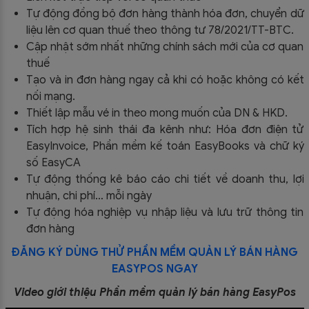
Tự động đồng bộ đơn hàng thành hóa đơn, chuyển dữ
liệu lên cơ quan thuế theo thông tư
78/2021/TT-BTC
.
Cập nhật sớm nhất những chính sách mới của cơ quan
thuế
Tạo và in đơn hàng ngay cả khi có hoặc không có kết
nối mạng.
Thiết lập mẫu vé in theo mong muốn của DN & HKD.
Tích hợp hệ sinh thái đa kênh như: Hóa đơn điện tử
EasyInvoice, Phần mềm kế toán EasyBooks và chữ ký
số EasyCA
Tự động thống kê báo cáo chi tiết về doanh thu, lợi
nhuận, chi phí… mỗi ngày
Tự động hóa nghiệp vụ nhập liệu và lưu trữ thông tin
đơn hàng
ĐĂNG KÝ DÙNG THỬ PHẦN MỀM QUẢN LÝ BÁN HÀNG
EASYPOS NGAY
Video giới thiệu Phần mềm quản lý bán hàng EasyPos