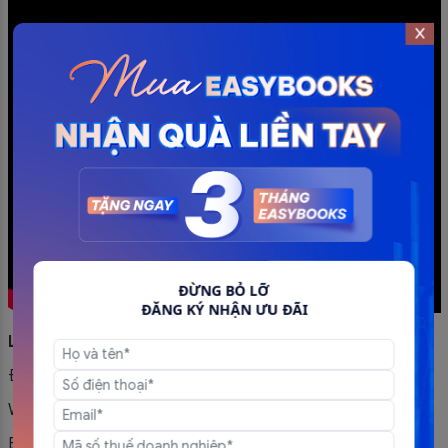
ĐỪNG BỎ LỠ
ĐĂNG KÝ NHẬN ƯU ĐÃI
Liên hệ để được tư vấn về phần mềm hóa đơn điện tử
Điện thoại:
0943 861 931
Website:
https://easyinvoice.vn/
Email:
hoadondientues@gmail.com