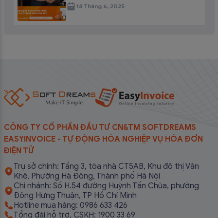
18 Tháng 6, 2025
CÔNG TY CỔ PHẦN ĐẦU TƯ CN&TM SOFTDREAMS
EASYINVOICE - TỰ ĐỘNG HÓA NGHIỆP VỤ HÓA ĐƠN
ĐIỆN TỬ
Trụ sở chính: Tầng 3, tòa nhà CT5AB, Khu đô thị Văn
Khê, Phường Hà Đông, Thành phố Hà Nội
Chi nhánh: Số H.54 đường Huỳnh Tấn Chùa, phường
Đông Hưng Thuận, TP Hồ Chí Minh
Hotline mua hàng: 0986 633 426
Tổng đài hỗ trợ, CSKH: 1900 33 69