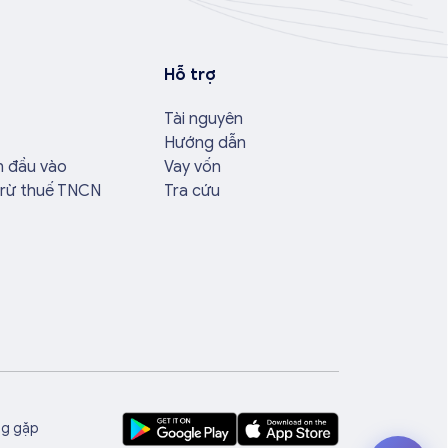
Hỗ trợ
Tài nguyên
Hướng dẫn
n đầu vào
Vay vốn
trừ thuế TNCN
Tra cứu
ng gặp