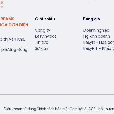
g hợp hóa đơn điện
phạt hành chính không đáng có
ần […]
nếu nắm rõ […]
DREAMS
Giới thiệu
Bảng giá
HÓA ĐƠN ĐIỆN
Công ty
Doanh nghiệp
EasyInvoice
Hộ kinh doanh
ô thị Văn Khê,
Tin tức
EasyIn - Hóa đơ
Sự kiện
EasyPIT - Khấu 
a, phường Đông
Điều khoản sử dụng
Chính sách bảo mật
Cam kết SLA
Câu hỏi thườ