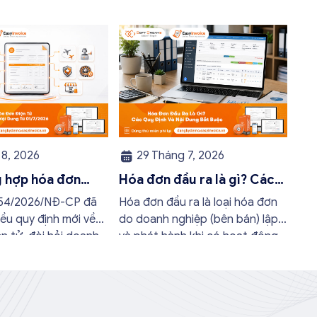
8, 2026
29 Tháng 7, 2026
g hợp hóa đơn
Hóa đơn đầu ra là gì? Các
hông cần có đầy
quy định và nội dung bắt
254/2026/NĐ-CP đã
Hóa đơn đầu ra là loại hóa đơn
ng từ 01/7/2026
buộc mới nhất
ều quy định mới về
do doanh nghiệp (bên bán) lập
n tử, đòi hỏi doanh
và phát hành khi có hoạt động
ộ kinh doanh phải kịp
bán hàng hóa hoặc cung cấp
ật để thực hiện đúng
dịch vụ cho khách hàng. Doanh
rong bài viết này, hóa
nghiệp sẽ tối ưu quy trình vận
 EasyInvoice sẽ chia
hành và tránh được những án