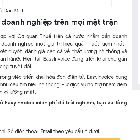
hủ Dầu Một
 doanh nghiệp trên mọi mặt trận
i hợp với Cơ quan Thuế trên cả nước nhằm gần doanh
doanh nghiệp một giá trị hiệu quả – tiết kiệm nhất.
xét duyệt, đánh giá cao cả về chất lượng hệ thống và
n hànG. Hiện tại, EasyInvoice đang triển khai cho gần
òng tuyệt đối.
ng việc triển khai hóa đơn điện tử, EasyInvoice cung
hu cầu tìm hiểu hệ thống – ư dịch vụ hỗ trợ nhằm đem
 kỹ lưỡng nhất.
ử EasyInvoice miễn phí để trải nghiệm, bạn vui lòng
hỉ, Số điện thoại, Email theo yêu cầu ở dưới.