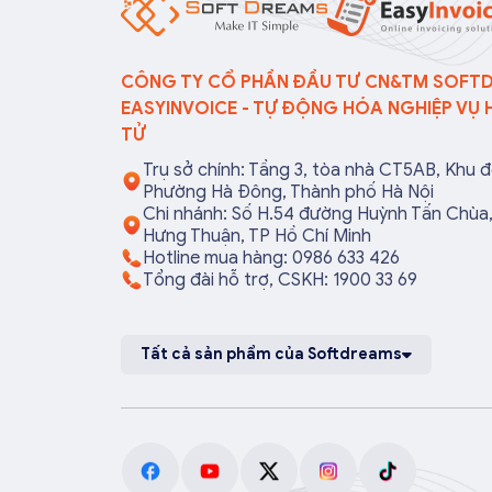
đúng quy định, tránh lập hóa
sẻ 13 trườn
đơn không cần thiết hoặc áp
tử không c
[…]
CÔNG TY CỔ PHẦN ĐẦU TƯ CN&TM SOFT
EASYINVOICE - TỰ ĐỘNG HÓA NGHIỆP VỤ 
TỬ
Trụ sở chính: Tầng 3, tòa nhà CT5AB, Khu đ
Phường Hà Đông, Thành phố Hà Nội
Chi nhánh: Số H.54 đường Huỳnh Tấn Chù
Hưng Thuận, TP Hồ Chí Minh
Hotline mua hàng: 0986 633 426
Tổng đài hỗ trợ, CSKH: 1900 33 69
Tất cả sản phẩm của Softdreams