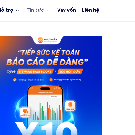
Hỗ trợ
Tin tức
Vay vốn
Liên hệ