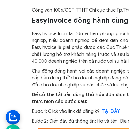
Công văn 1006/CCT-TTHT Chi cục thuế Tp.T
EasyInvoice đồng hành cùng
EasyInvoice luôn là đơn vị tiên phong phố
nghiệp, hiểu doanh nghiệp để đem đến cho 
EasyInvoice là giải pháp được các Cục Thuế 
chất lượng hỗ trợ khách hàng trước và sau bá
40.000 doanh nghiệp trên cả nước với sự hài l
Chủ động đồng hành với các doanh nghiệp tro
cấp bản dùng thử cho doanh nghiệp đang có n
đến cho doanh nghiệp sự cân nhắc và lựa chọn
Để có thể tải bản dùng thử hóa đơn điện t
thực hiện các bước sau:
Bước 1: Click vào link để đăng ký:
TẠI ĐÂY
Bước 2: Điền đầy đủ thông tin: Họ và tên, Địa c