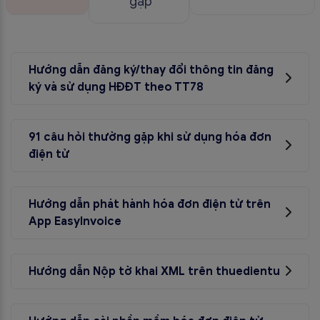
gặp
Hướng dẫn đăng ký/thay đổi thông tin đăng
ký và sử dụng HĐĐT theo TT78
5 bước đăng ký chuyển đổi HĐĐT
Hướng dẫn sử dụng đăng ký/thay đổi thông tin đăng
91 câu hỏi thường gặp khi sử dụng hóa đơn
ký sử dụng HĐĐT
điện tử
91 câu hỏi thường gặp khi sử dụng hóa đơn điện tử
Hướng dẫn phát hành hóa đơn điện tử trên
App EasyInvoice
Hướng dẫn phát hành hóa đơn điện tử trên App
EasyInvoice
Hướng dẫn Nộp tờ khai XML trên thuedientu
Hướng dẫn Nộp tờ khai XML trên thuedientu
Hướng dẫn khai trực tiếp TK01/CNKD trên thuedientu