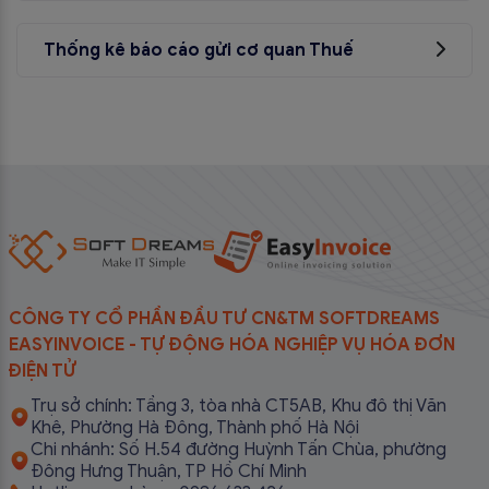
Thống kê báo cáo gửi cơ quan Thuế
Bảng kê hóa đơn hàng tháng
Tình hình sử dụng hóa đơn với Cơ quan Thuế
CÔNG TY CỔ PHẦN ĐẦU TƯ CN&TM SOFTDREAMS
EASYINVOICE - TỰ ĐỘNG HÓA NGHIỆP VỤ HÓA ĐƠN
ĐIỆN TỬ
Trụ sở chính: Tầng 3, tòa nhà CT5AB, Khu đô thị Văn
Khê, Phường Hà Đông, Thành phố Hà Nội
Chi nhánh: Số H.54 đường Huỳnh Tấn Chùa, phường
Đông Hưng Thuận, TP Hồ Chí Minh