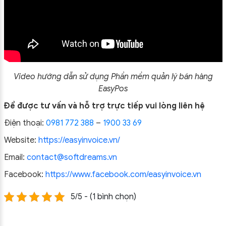
Video hướng dẫn sử dụng Phần mềm quản lý bán hàng
EasyPos
Để được tư vấn và hỗ trợ trực tiếp vui lòng liên hệ
Điện thoại:
0981 772 388
–
1900 33 69
Website:
https://easyinvoice.vn/
Email:
contact@softdreams.vn
Facebook:
https://www.facebook.com/easyinvoice.vn
5/5 - (1 bình chọn)