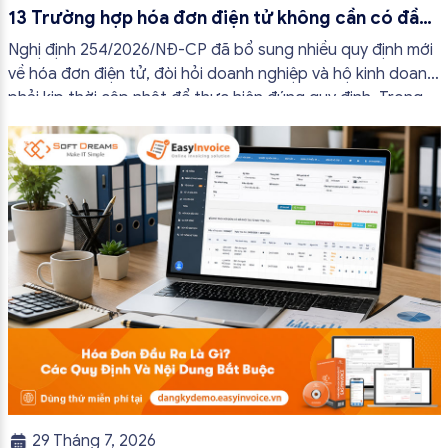
13 Trường hợp hóa đơn điện tử không cần có đầy
đủ nội dung từ 01/7/2026
Nghị định 254/2026/NĐ-CP đã bổ sung nhiều quy định mới
về hóa đơn điện tử, đòi hỏi doanh nghiệp và hộ kinh doanh
phải kịp thời cập nhật để thực hiện đúng quy định. Trong
bài viết này, hóa đơn điện tử EasyInvoice sẽ chia sẻ 13
trường hợp hóa đơn điện tử không cần […]
29 Tháng 7, 2026