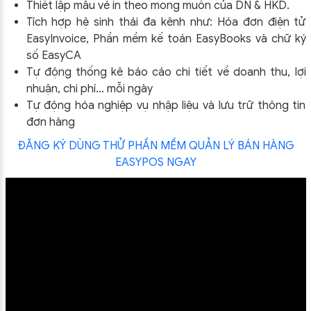
Thiết lập mẫu vé in theo mong muốn của DN & HKD.
Tích hợp hệ sinh thái đa kênh như: Hóa đơn điện tử
EasyInvoice, Phần mềm kế toán EasyBooks và chữ ký
số EasyCA
Tự động thống kê báo cáo chi tiết về doanh thu, lợi
nhuận, chi phí… mỗi ngày
Tự động hóa nghiệp vụ nhập liệu và lưu trữ thông tin
đơn hàng
ĐĂNG KÝ DÙNG THỬ PHẦN MỀM QUẢN LÝ BÁN HÀNG
EASYPOS NGAY