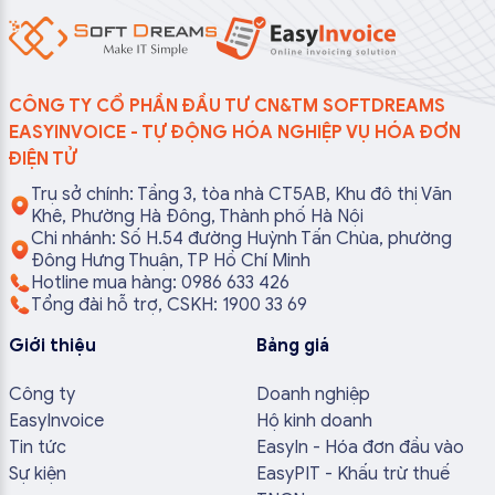
CÔNG TY CỔ PHẦN ĐẦU TƯ CN&TM SOFTDREAMS
EASYINVOICE - TỰ ĐỘNG HÓA NGHIỆP VỤ HÓA ĐƠN
ĐIỆN TỬ
Trụ sở chính: Tầng 3, tòa nhà CT5AB, Khu đô thị Văn
Khê, Phường Hà Đông, Thành phố Hà Nội
Chi nhánh: Số H.54 đường Huỳnh Tấn Chùa, phường
Đông Hưng Thuận, TP Hồ Chí Minh
Hotline mua hàng: 0986 633 426
Tổng đài hỗ trợ, CSKH: 1900 33 69
Giới thiệu
Bảng giá
Công ty
Doanh nghiệp
EasyInvoice
Hộ kinh doanh
Tin tức
EasyIn - Hóa đơn đầu vào
Sự kiện
EasyPIT - Khấu trừ thuế