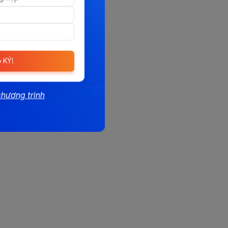
 KÝ!
chương trình