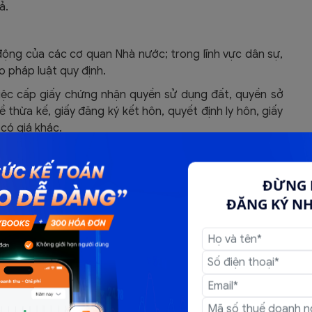
ả.
ộng của các cơ quan Nhà nước; trong lĩnh vực dân sự,
o pháp luật quy định.
iệc cấp giấy chứng nhận quyền sử dụng đất, quyền sở
 thừa kế, giấy đăng ký kết hôn, quyết định ly hôn, giấy
 có giá khác.
ĐỪNG 
ĐĂNG KÝ N