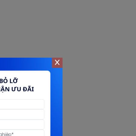
BỎ LỠ
HẬN ƯU ĐÃI