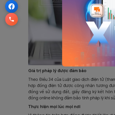
Giá trị pháp lý được đảm bảo
Theo Điều 34 của Luật giao dịch điện tử (tha
hợp đồng điện tử được công nhận tương đươn
đồng về sử dụng đất, giấy đăng ký kết hôn 
đồng online không đảm bảo tính pháp lý khi s
Thực hiện mọi lúc mọi nơi