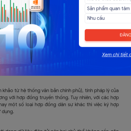
ĐĂNG
Xem chi tiết 
m khảo từ hệ thống văn bản chính phủ), tính pháp lý của
g với hợp đồng truyền thống. Tuy nhiên, với các hợp
hay một số loại hợp đồng dân sự khác thì việc ký hợp
ử dụng.