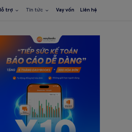
Hỗ trợ
Tin tức
Vay vốn
Liên hệ