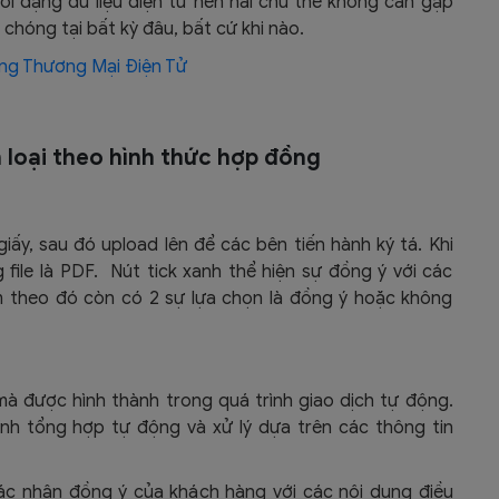
ới dạng dữ liệu điện tử nên hai chủ thể không cần gặp
chóng tại bất kỳ đâu, bất cứ khi nào.
ng Thương Mại Điện Tử
n loại theo hình thức hợp đồng
ấy, sau đó upload lên để các bên tiến hành ký tá. Khi
ile là PDF. Nút tick xanh thể hiện sự đồng ý với các
m theo đó còn có 2 sự lựa chọn là đồng ý hoặc không
 được hình thành trong quá trình giao dịch tự động.
nh tổng hợp tự động và xử lý dựa trên các thông tin
xác nhận đồng ý của khách hàng với các nội dung điều