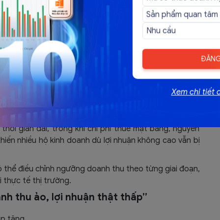
ĐĂNG
là điều chỉnh kỹ thuật, mà giải quyết trực tiếp những
thuế đối với hộ kinh doanh:
Xem chi tiết 
” với thực tế kinh doanh
ời gian dài, trong khi chi phí thuê mặt bằng, nguyên
khiến nhiều hộ kinh doanh dù lợi nhuận không cao vẫn bị
ó thể điều chỉnh ngưỡng doanh thu theo từng giai đoạn,
 thực tế thị trường.
nh thu ảo, lợi nhuận thật thấp”
ập tăng.