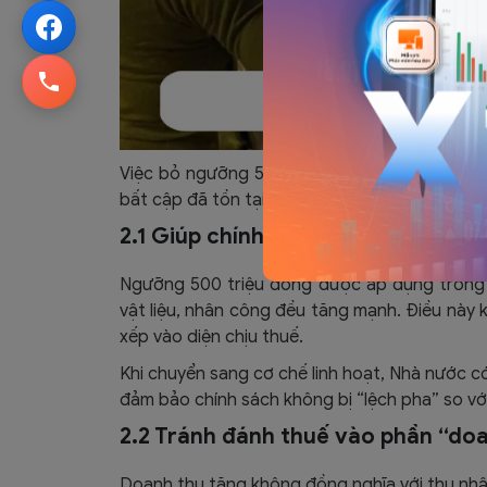
Việc bỏ ngưỡng 500 triệu đồng/năm không chỉ 
bất cập đã tồn tại nhiều năm trong cách tính 
2.1 Giúp chính sách thuế “bắt nhịp
Ngưỡng 500 triệu đồng được áp dụng trong th
vật liệu, nhân công đều tăng mạnh. Điều này 
xếp vào diện chịu thuế.
Khi chuyển sang cơ chế linh hoạt, Nhà nước c
đảm bảo chính sách không bị “lệch pha” so với
2.2 Tránh đánh thuế vào phần “doa
Doanh thu tăng không đồng nghĩa với thu nh