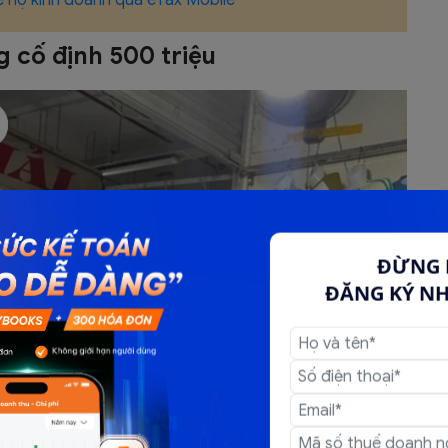
g cố định 500 triệu
ĐỪNG 
ĐĂNG KÝ N