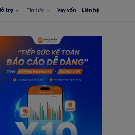
Hỗ trợ
Tin tức
Vay vốn
Liên hệ