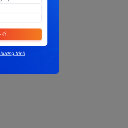
 KÝ!
chương trình