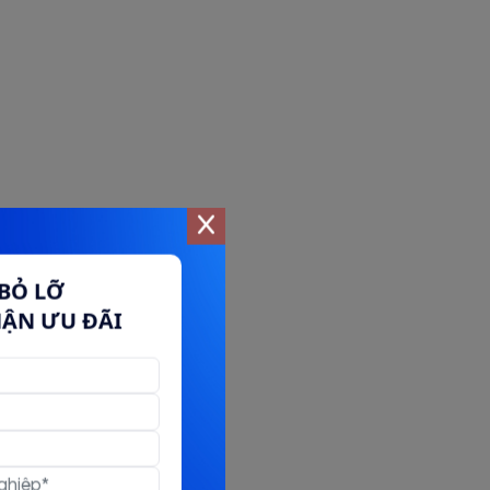
BỎ LỠ
HẬN ƯU ĐÃI