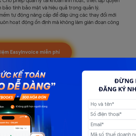
:
Cho phép quản lý tài khoản linh hoạt, thiết lập quyền
 bảo tính bảo mật và hiệu quả trong quản lý.
mềm tự động nâng cấp để đáp ứng các thay đổi mới
luôn hoạt động ổn định mà không làm gián đoạn công
hiệm EasyInvoice miễn phí
 vụ hóa đơn điện tử EasyInvoice
ĐỪNG 
ghiệp
ĐĂNG KÝ N
PHÍ KHỞI
PHÍ HÀNG
TỔNG GIÁ
TẠO
NĂM
(Đã bao gồm phí hàng
năm)
500.000
600.000
1.560.000