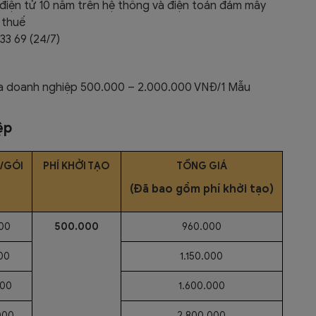
 điện tử 10 năm trên hệ thống và điện toán đám mây
ố thuế
33 69 (24/7)
ủa doanh nghiệp 500.000 – 2.000.000 VNĐ/1 Mẫu
ệp
/GÓI
PHÍ KHỞI TẠO
TỔNG GIÁ
(Đã bao gồm phí khởi tạo)
00
500.000
960.000
00
1.150.000
000
1.600.000
000
2.800.000