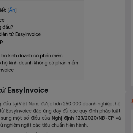
iết
[
Ẩn
]
ice
g đầu?
điện tử EasyInvoice
ệp
ho hộ kinh doanh có phần mềm
ho hộ kinh doanh không có phần mềm
nvoice
 tử EasyInvoice
 đầu tại Việt Nam, được hơn 250.000 doanh nghiệp, hộ
tử EasyInvoice đáp ứng đầy đủ các quy định pháp luật
 sung một số điều của
Nghị định 123/2020/NĐ-CP
và
ủ nghiêm ngặt các tiêu chuẩn hiện hành.