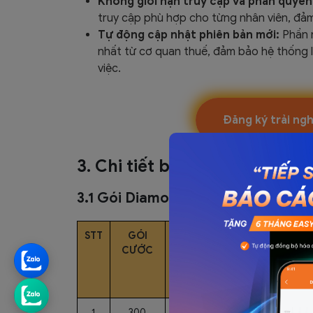
Không giới hạn truy cập và phân quyền
truy cập phù hợp cho từng nhân viên, đảm
Tự động cập nhật phiên bản mới:
Phần 
nhất từ cơ quan thuế, đảm bảo hệ thống 
việc.
Đăng ký trải ng
3. Chi tiết bảng báo giá dịch
3.1 Gói Diamond dành cho doanh n
STT
GÓI
SỐ LƯỢNG
ĐƠN
CƯỚC
HĐ
GIÁ/GÓI
1
300
300
460.000