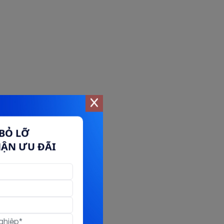
BỎ LỠ
HẬN ƯU ĐÃI