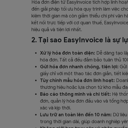
Hóa đơn điện tử EasyInvoice tích hợp linh ho
đến giải pháp tối ưu hóa quy trình làm việc c
kiệm thời gian mà còn giảm thiểu chi phí vận h
kết nối trực tiếp với cơ quan thuế, EasyInvoi
hiệu quả và tiện lợi nhất.
2. Tại sao EasyInvoice là sự 
Xử lý hóa đơn toàn diện:
Dễ dàng tạo lập
hóa đơn. Tất cả đều đảm bảo tuân thủ 10
Gửi hóa đơn nhanh chóng, tiện lợi:
Gửi
giấy chỉ với một thao tác đơn giản, tiết ki
Tùy chỉnh mẫu hóa đơn linh hoạt:
Doanh
thương hiệu hoặc lựa chọn từ kho mẫu đa
Báo cáo thông minh và chi tiết:
Hệ thốn
đơn, quản lý hóa đơn đầu vào và tổng hợp
xác và kịp thời.
Lưu trữ an toàn lên đến 10 năm:
Dữ liệu
trong thời gian dài, giúp doanh nghiệp y