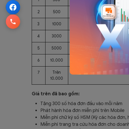
2
500
500
650.000
3
1000
1000
1.100.000
4
3000
3000
2.300.000
5
5000
5000
3.200.000
6
10.000
10.000
5.700.000
7
Trên
Hãy liên hệ ngay để nhận 
10.000
Giá trên đã bao gồm:
Tặng 300 số hóa đơn đầu vào mỗi năm
Phát hành hóa đơn miễn phí trên Mobile
Miễn phí chữ ký số HSM (Ký các hóa đơn,
Miễn phí trang tra cứu hóa đơn cho doan