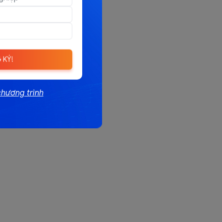
 KÝ!
chương trình