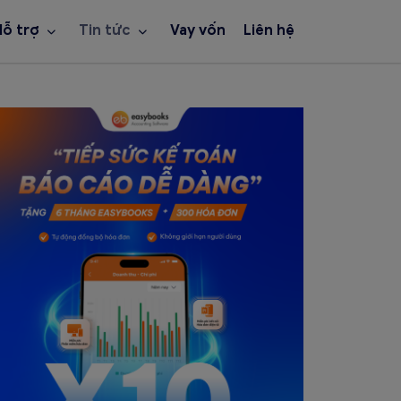
Hỗ trợ
Tin tức
Vay vốn
Liên hệ