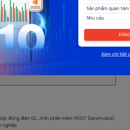
1.750.000
2.200.000
ĐĂNG
3.400.000
Miễn phí
3.800.000
Xem chi tiết 
6.300.000
tư vấn và báo giá tốt nhất cho doanh nghiệp của bạn!
 hợp đồng điện tử,…trên phần mềm HDDT EasyInvoice)
h nghiệp