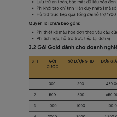
Lưu trữ an toàn, bảo mật dữ liệu hóa đơn
Phí khởi tạo chỉ tính 1 lần duy nhất/1 mã s
Hỗ trợ trực tiếp qua tổng đài hỗ trợ 1900 
Quyền lợi chưa bao gồm:
Phí thiết kế mẫu hóa đơn theo yêu cầu c
Phí tích hợp, hỗ trợ trực tiếp tại đơn vị
3.2 Gói Gold dành cho doanh nghi
STT
GÓI
SỐ LƯỢNG HĐ
ĐƠN GIÁ
CƯỚC
1
300
300
460.0
2
500
500
650.0
3
1000
1000
1.100.
4
3000
3000
2.300.