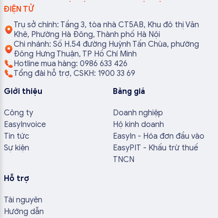
ĐIỆN TỬ
Trụ sở chính: Tầng 3, tòa nhà CT5AB, Khu đô thị Văn
Khê, Phường Hà Đông, Thành phố Hà Nội
Chi nhánh: Số H.54 đường Huỳnh Tấn Chùa, phường
Đông Hưng Thuận, TP Hồ Chí Minh
Hotline mua hàng: 0986 633 426
Tổng đài hỗ trợ, CSKH: 1900 33 69
Giới thiệu
Bảng giá
Công ty
Doanh nghiệp
EasyInvoice
Hộ kinh doanh
Tin tức
EasyIn - Hóa đơn đầu vào
Sự kiện
EasyPIT - Khấu trừ thuế
TNCN
Hỗ trợ
Tài nguyên
Hướng dẫn