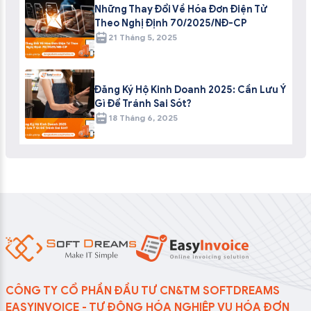
Những Thay Đổi Về Hóa Đơn Điện Tử
Theo Nghị Định 70/2025/NĐ-CP
21 Tháng 5, 2025
Đăng Ký Hộ Kinh Doanh 2025: Cần Lưu Ý
Gì Để Tránh Sai Sót?
18 Tháng 6, 2025
CÔNG TY CỔ PHẦN ĐẦU TƯ CN&TM SOFTDREAMS
EASYINVOICE - TỰ ĐỘNG HÓA NGHIỆP VỤ HÓA ĐƠN