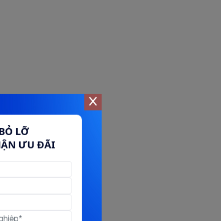
BỎ LỠ
HẬN ƯU ĐÃI