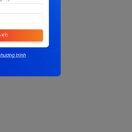
 KÝ!
chương trình