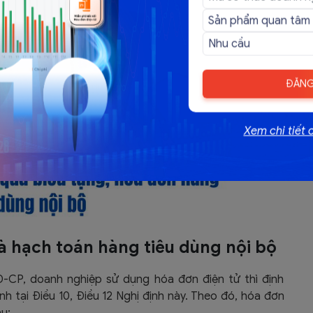
ĐĂNG
Xem chi tiết 
à hạch toán hàng tiêu dùng nội bộ
Đ-CP, doanh nghiệp sử dụng hóa đơn điện tử thì định
nh tại Điều 10, Điều 12 Nghị định này. Theo đó, hóa đơn