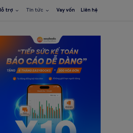
Hỗ trợ
Tin tức
Vay vốn
Liên hệ