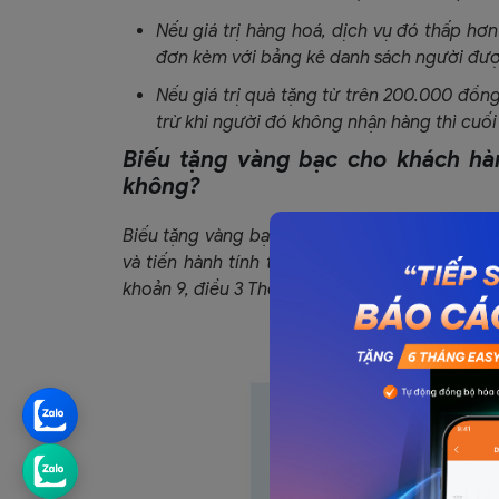
Nếu giá trị hàng hoá, dịch vụ đó thấp hơ
đơn kèm với bảng kê danh sách người đượ
Nếu giá trị quà tặng từ trên 200.000 đồn
trừ khi người đó không nhận hàng thì cuố
Biếu tặng vàng bạc cho khách hà
không?
Biếu tặng vàng bạc cho khách hàng vẫn phải l
và tiến hành tính thuế GTGT như hoá đơn bán
khoản 9, điều 3 Thông tư 39/2014/TT-BTC).