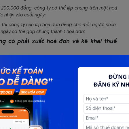
n 200.000 đồng, công ty có thể lập chung trên một hoá
c nhận vào cuối ngày;
g thì công ty cần lập hoá đơn riêng cho mỗi người nhận,
i ngày có thể gộp chung thành 1 hoá đơn;
ng có phải xuất hoá đơn và kê khai thuế
ập hoá đơn GTGT, trên hóa đơn ghi đầy đủ các chỉ tiêu
 hàng hoá, dịch vụ cho khách hàng (theo quy định tại
ĐỪNG 
ĐĂNG KÝ N