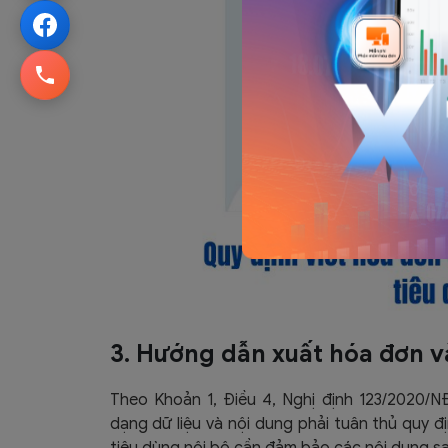
3. Hướng dẫn xuất hóa đơn v
Theo Khoản 1, Điều 4, Nghị định 123/2020/N
dạng dữ liệu và nội dung phải tuân thủ quy đị