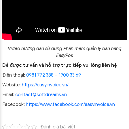
Video hướng dẫn sử dụng Phần mềm quản lý bán hàng
EasyPos
Để được tư vấn và hỗ trợ trực tiếp vui lòng liên hệ
Điện thoại:
0981 772 388
–
1900 33 69
Website:
https://easyinvoice.vn/
Email:
contact@softdreams.vn
Facebook:
https://www.facebook.com/easyinvoice.vn
Đánh giá bài viết