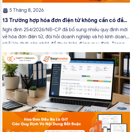
5 Tháng 8, 2026
13 Trường hợp hóa đơn điện tử không cần có đầy
đủ nội dung từ 01/7/2026
Nghị định 254/2026/NĐ-CP đã bổ sung nhiều quy định mới
về hóa đơn điện tử, đòi hỏi doanh nghiệp và hộ kinh doanh
phải kịp thời cập nhật để thực hiện đúng quy định. Trong
bài viết này, hóa đơn điện tử EasyInvoice sẽ chia sẻ 13
trường hợp hóa đơn điện tử không cần […]