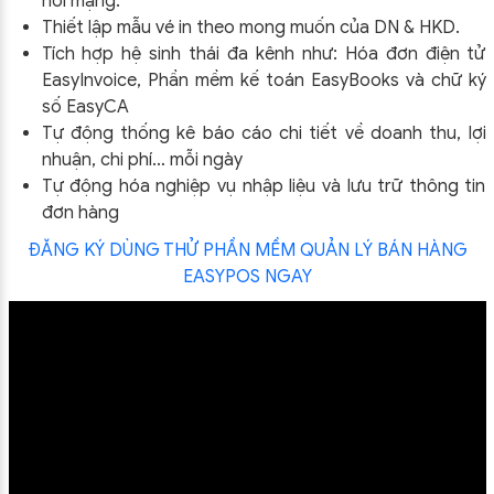
nối mạng.
Thiết lập mẫu vé in theo mong muốn của DN & HKD.
Tích hợp hệ sinh thái đa kênh như: Hóa đơn điện tử
EasyInvoice, Phần mềm kế toán EasyBooks và chữ ký
số EasyCA
Tự động thống kê báo cáo chi tiết về doanh thu, lợi
nhuận, chi phí… mỗi ngày
Tự động hóa nghiệp vụ nhập liệu và lưu trữ thông tin
đơn hàng
ĐĂNG KÝ DÙNG THỬ PHẦN MỀM QUẢN LÝ BÁN HÀNG
EASYPOS NGAY