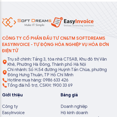
CÔNG TY CỔ PHẦN ĐẦU TƯ CN&TM SOFTDREAMS
EASYINVOICE - TỰ ĐỘNG HÓA NGHIỆP VỤ HÓA ĐƠN
ĐIỆN TỬ
Trụ sở chính: Tầng 3, tòa nhà CT5AB, Khu đô thị Văn
Khê, Phường Hà Đông, Thành phố Hà Nội
Chi nhánh: Số H.54 đường Huỳnh Tấn Chùa, phường
Đông Hưng Thuận, TP Hồ Chí Minh
Hotline mua hàng: 0986 633 426
Tổng đài hỗ trợ, CSKH: 1900 33 69
Giới thiệu
Bảng giá
Công ty
Doanh nghiệp
EasyInvoice
Hộ kinh doanh