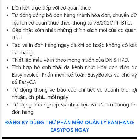
Liên kết trực tiếp với cơ quan thuế
Tự động đồng bộ đơn hàng thành hóa đơn, chuyển dữ
liệu lên cơ quan thuế theo thông tư
78/2021/TT-BTC
.
Cập nhật sớm nhất những chính sách mới của cơ quan
thuế
Tạo và in đơn hàng ngay cả khi có hoặc không có kết
nối mạng.
Thiết lập mẫu vé in theo mong muốn của DN & HKD.
Tích hợp hệ sinh thái đa kênh như: Hóa đơn điện tử
EasyInvoice, Phần mềm kế toán EasyBooks và chữ ký
số EasyCA
Tự động thống kê báo cáo chi tiết về doanh thu, lợi
nhuận, chi phí… mỗi ngày
Tự động hóa nghiệp vụ nhập liệu và lưu trữ thông tin
đơn hàng
ĐĂNG KÝ DÙNG THỬ PHẦN MỀM QUẢN LÝ BÁN HÀNG
EASYPOS NGAY