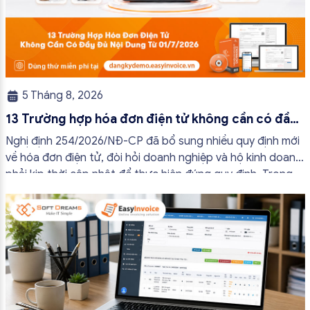
5 Tháng 8, 2026
13 Trường hợp hóa đơn điện tử không cần có đầy
đủ nội dung từ 01/7/2026
Nghị định 254/2026/NĐ-CP đã bổ sung nhiều quy định mới
về hóa đơn điện tử, đòi hỏi doanh nghiệp và hộ kinh doanh
phải kịp thời cập nhật để thực hiện đúng quy định. Trong
bài viết này, hóa đơn điện tử EasyInvoice sẽ chia sẻ 13
trường hợp hóa đơn điện tử không cần […]