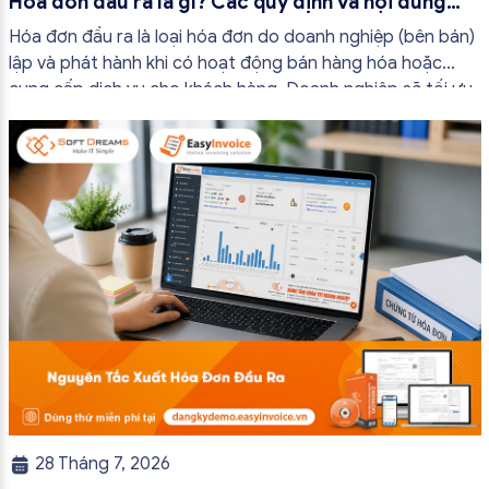
Hóa đơn đầu ra là gì? Các quy định và nội dung
bắt buộc mới nhất
Hóa đơn đầu ra là loại hóa đơn do doanh nghiệp (bên bán)
lập và phát hành khi có hoạt động bán hàng hóa hoặc
cung cấp dịch vụ cho khách hàng. Doanh nghiệp sẽ tối ưu
quy trình vận hành và tránh được những án phạt hành
chính không đáng có nếu nắm rõ […]
28 Tháng 7, 2026