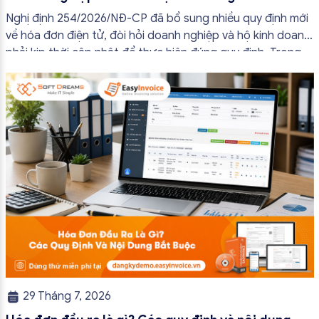
đủ nội dung từ 01/7/2026
Nghị định 254/2026/NĐ-CP đã bổ sung nhiều quy định mới
về hóa đơn điện tử, đòi hỏi doanh nghiệp và hộ kinh doanh
phải kịp thời cập nhật để thực hiện đúng quy định. Trong
bài viết này, hóa đơn điện tử EasyInvoice sẽ chia sẻ 13
trường hợp hóa đơn điện tử không cần […]
29 Tháng 7, 2026