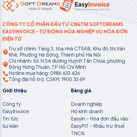
CÔNG TY CỔ PHẦN ĐẦU TƯ CN&TM SOFTDREAMS
EASYINVOICE - TỰ ĐỘNG HÓA NGHIỆP VỤ HÓA ĐƠN
ĐIỆN TỬ
Trụ sở chính: Tầng 3, tòa nhà CT5AB, Khu đô thị Văn
Khê, Phường Hà Đông, Thành phố Hà Nội
Chi nhánh: Số H.54 đường Huỳnh Tấn Chùa, phường
Đông Hưng Thuận, TP Hồ Chí Minh
Hotline mua hàng: 0986 633 426
Tổng đài hỗ trợ, CSKH: 1900 33 69
Giới thiệu
Bảng giá
Công ty
Doanh nghiệp
EasyInvoice
Hộ kinh doanh
Tin tức
EasyIn - Hóa đơn đầu vào
Sự kiện
EasyPIT - Khấu trừ thuế
TNCN