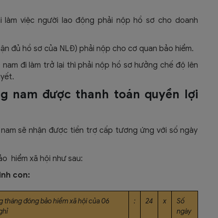
ại làm việc người lao động phải nộp hồ sơ cho doanh
nhận đủ hồ sơ của NLĐ) phải nộp cho cơ quan bảo hiểm.
nam đi làm trở lại thì phải nộp hồ sơ hưởng chế độ lên
uyết.
ộng nam được thanh toán quyền lợi
g nam sẽ nhận được tiền trợ cấp tương ứng với số ngày
ảo hiểm xã hội như sau:
inh con:
g tháng đóng bảo hiểm xã hội của 06
:
24
x
Số
ghỉ
ngày