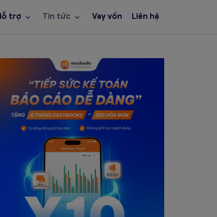
Hỗ trợ
Tin tức
Vay vốn
Liên hệ