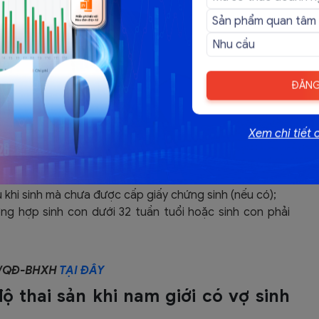
áy Bay Điện Tử
ĐĂNG
ản khi nam giới có vợ sinh con
Xem chi tiết 
 có vợ sinh con gồm có:
hứng sinh + Sổ hộ khẩu;
trích lục khai tử của con hoặc trích sao hồ sơ bệnh án
 khi sinh mà chưa được cấp giấy chứng sinh (nếu có);
ng hợp sinh con dưới 32 tuần tuổi hoặc sinh con phải
66/QĐ-BHXH
TẠI ĐÂY
ộ thai sản khi nam giới có vợ sinh