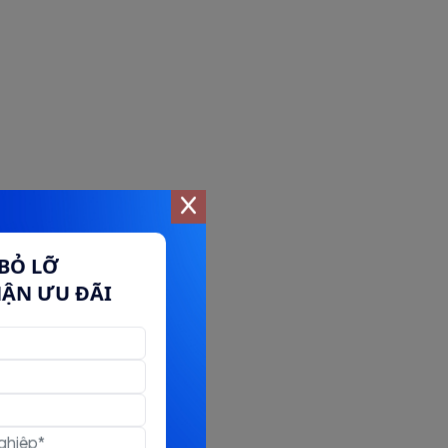
BỎ LỠ
HẬN ƯU ĐÃI