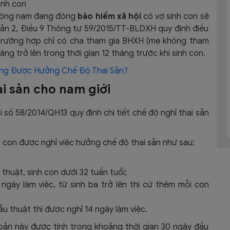
inh con
o động nam đang đóng
bảo hiểm xã hội
có vợ sinh con sẽ
ản 2, Điều 9 Thông tư 59/2015/TT-BLDXH quy định điều
ới trường hợp chỉ có cha tham gia BHXH (mẹ không tham
ng trở lên trong thời gian 12 tháng trước khi sinh con.
ng Được Hưởng Chế Độ Thai Sản?
ai sản cho nam giới
 số 58/2014/QH13 quy định chi tiết chế độ nghỉ thai sản
con được nghỉ việc hưởng chế độ thai sản như sau:
 thuật, sinh con dưới 32 tuần tuổi;
ngày làm việc, từ sinh ba trở lên thì cứ thêm mỗi con
ẫu thuật thì được nghỉ 14 ngày làm việc.
hoản này được tính trong khoảng thời gian 30 ngày đầu