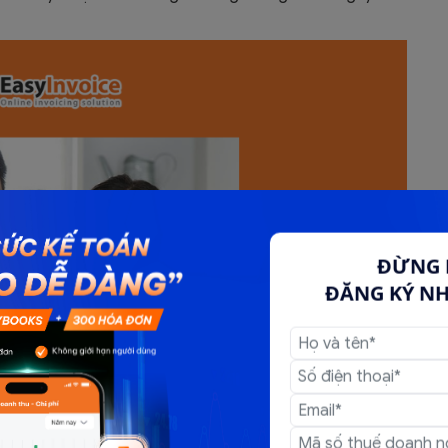
ĐỪNG 
ĐĂNG KÝ N