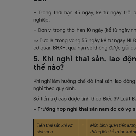
– Trong thời hạn 45 ngày, kể từ ngày trở l
nghiệp.
– Đơn vị trong thời hạn 10 ngày (kể từ ngày 
=> Tức là trong vòng 55 ngày kể từ ngày NLĐ 
cơ quan BHXH, quá hạn sẽ không được giải q
5. Khi nghỉ thai sản, lao đ
thế nào?
Khi nghỉ làm hưởng chế độ thai sản, lao độn
nghỉ theo quy định.
Số tiền trợ cấp được tính theo Điều 39 Luật B
– Trường hợp nghỉ thai sản nam do có vợ s
Tiền thai sản khi vợ
=
Mức bình quân tiền lươn
sinh con
tháng liên kề trước khi n