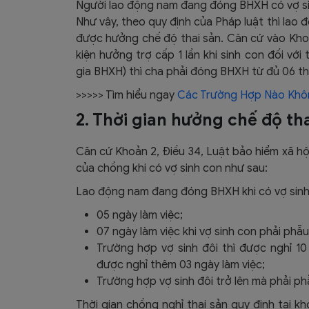
Người lao động nam đang đóng BHXH có vợ s
Như vậy, theo quy định của Pháp luật thì la
được hưởng chế độ thai sản. Căn cứ vào Kho
kiện hưởng trợ cấp 1 lần khi sinh con đối v
gia BHXH) thì cha phải đóng BHXH từ đủ 06 thá
>>>>> Tìm hiểu ngay
Các Trường Hợp Nào Khô
2. Thời gian hưởng chế độ th
Căn cứ Khoản 2, Điều 34, Luật bảo hiểm xã hội
của chồng khi có vợ sinh con như sau:
Lao động nam đang đóng BHXH khi có vợ sinh 
05 ngày làm việc;
07 ngày làm việc khi vợ sinh con phải phẫu
Trường hợp vợ sinh đôi thì được nghỉ 10 
được nghỉ thêm 03 ngày làm việc;
Trường hợp vợ sinh đôi trở lên mà phải ph
Thời gian chồng nghỉ thai sản quy định tại k