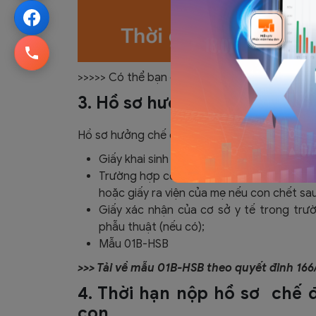
>>>>> Có thể bạn quan tâm
Mẫu Hóa Đơn Vé M
3. Hồ sơ hưởng chế độ thai s
Hồ sơ hưởng chế độ thai sản cho nam giói khi
Giấy khai sinh có họ tên cha; hoặc Giấy c
Trường hợp con chết: Giấy chứng tử hoặc 
hoặc giấy ra viện của mẹ nếu con chết sau
Giấy xác nhận của cơ sở y tế trong trườ
phẫu thuật (nếu có);
Mẫu 01B-HSB
>>> Tải về mẫu 01B-HSB theo quyết đinh 1
4. Thời hạn nộp hồ sơ chế đ
con