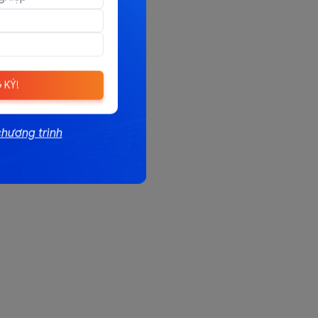
 KÝ!
chương trình