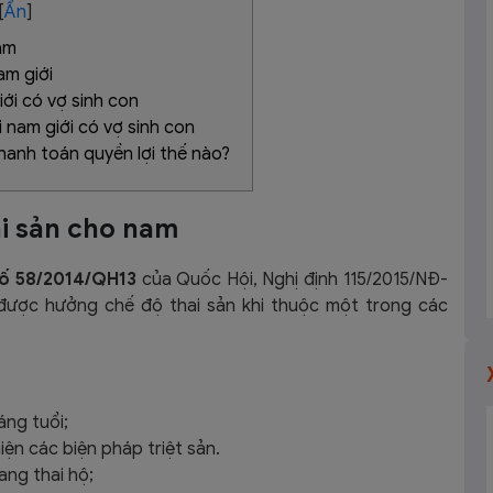
[
Ẩn
]
am
am giới
iới có vợ sinh con
i nam giới có vợ sinh con
thanh toán quyền lợi thế nào?
ai sản cho nam
số 58/2014/QH13
của Quốc Hội, Nghị định 115/2015/NĐ-
được hưởng chế độ thai sản khi thuộc một trong các
áng tuổi;
iện các biện pháp triệt sản.
ng thai hộ;