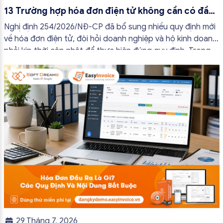
13 Trường hợp hóa đơn điện tử không cần có đầy
đủ nội dung từ 01/7/2026
Nghị định 254/2026/NĐ-CP đã bổ sung nhiều quy định mới
về hóa đơn điện tử, đòi hỏi doanh nghiệp và hộ kinh doanh
phải kịp thời cập nhật để thực hiện đúng quy định. Trong
bài viết này, hóa đơn điện tử EasyInvoice sẽ chia sẻ 13
trường hợp hóa đơn điện tử không cần […]
29 Tháng 7, 2026