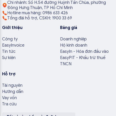
Chi nhánh: Số H.54 đường Huỳnh Tấn Chùa, phường
Đông Hưng Thuận, TP Hồ Chí Minh
Hotline mua hàng: 0986 633 426
Tổng đài hỗ trợ, CSKH: 1900 33 69
Giới thiệu
Bảng giá
Công ty
Doanh nghiệp
EasyInvoice
Hộ kinh doanh
Tin tức
EasyIn - Hóa đơn đầu vào
Sự kiện
EasyPIT - Khấu trừ thuế
TNCN
Hỗ trợ
Tài nguyên
Hướng dẫn
Vay vốn
Tra cứu