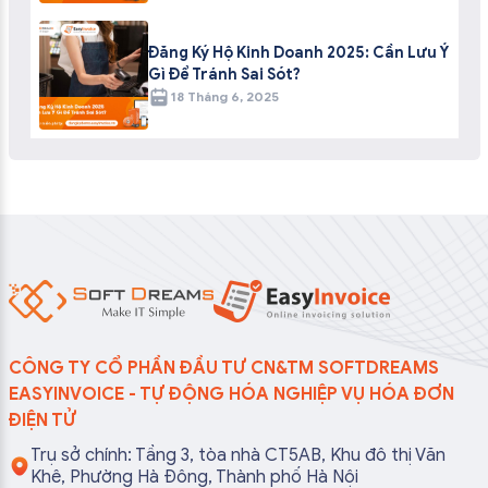
Đăng Ký Hộ Kinh Doanh 2025: Cần Lưu Ý
Gì Để Tránh Sai Sót?
18 Tháng 6, 2025
CÔNG TY CỔ PHẦN ĐẦU TƯ CN&TM SOFTDREAMS
EASYINVOICE - TỰ ĐỘNG HÓA NGHIỆP VỤ HÓA ĐƠN
ĐIỆN TỬ
Trụ sở chính: Tầng 3, tòa nhà CT5AB, Khu đô thị Văn
Khê, Phường Hà Đông, Thành phố Hà Nội