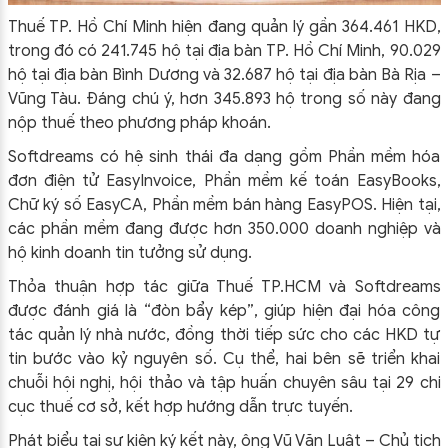
Thuế TP. Hồ Chí Minh hiện đang quản lý gần 364.461 HKD,
trong đó có 241.745 hộ tại địa bàn TP. Hồ Chí Minh, 90.029
hộ tại địa bàn Bình Dương và 32.687 hộ tại địa bàn Bà Rịa –
Vũng Tàu. Đáng chú ý, hơn 345.893 hộ trong số này đang
nộp thuế theo phương pháp khoán.
Softdreams có hệ sinh thái đa dạng gồm Phần mềm hóa
đơn điện tử EasyInvoice, Phần mềm kế toán EasyBooks,
Chữ ký số EasyCA, Phần mềm bán hàng EasyPOS. Hiện tại,
các phần mềm đang được hơn 350.000 doanh nghiệp và
hộ kinh doanh tin tưởng sử dụng.
Thỏa thuận hợp tác giữa Thuế TP.HCM và Softdreams
được đánh giá là “đòn bẩy kép”, giúp hiện đại hóa công
tác quản lý nhà nước, đồng thời tiếp sức cho các HKD tự
tin bước vào kỷ nguyên số. Cụ thể, hai bên sẽ triển khai
chuỗi hội nghị, hội thảo và tập huấn chuyên sâu tại 29 chi
cục thuế cơ sở, kết hợp hướng dẫn trực tuyến.
Phát biểu tại sự kiện ký kết này, ông Vũ Văn Luật – Chủ tịch