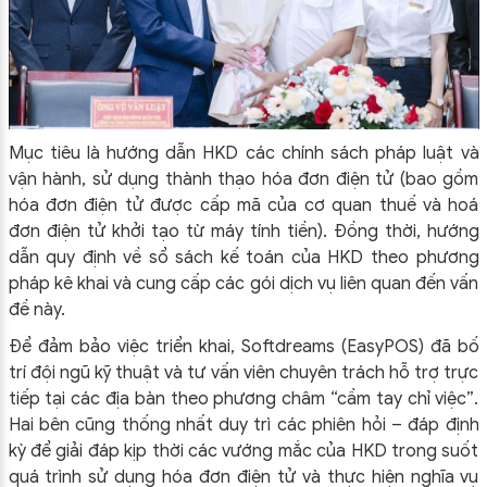
Mục tiêu là hướng dẫn HKD các chính sách pháp luật và
vận hành, sử dụng thành thạo hóa đơn điện tử (bao gồm
hóa đơn điện tử được cấp mã của cơ quan thuế và hoá
đơn điện tử khởi tạo từ máy tính tiền). Đồng thời, hướng
dẫn quy định về sổ sách kế toán của HKD theo phương
pháp kê khai và cung cấp các gói dịch vụ liên quan đến vấn
đề này.
Để đảm bảo việc triển khai, Softdreams (EasyPOS) đã bố
trí đội ngũ kỹ thuật và tư vấn viên chuyên trách hỗ trợ trực
tiếp tại các địa bàn theo phương châm “cầm tay chỉ việc”.
Hai bên cũng thống nhất duy trì các phiên hỏi – đáp định
kỳ để giải đáp kịp thời các vướng mắc của HKD trong suốt
quá trình sử dụng hóa đơn điện tử và thực hiện nghĩa vụ