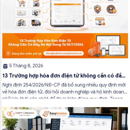
5 Tháng 8, 2026
13 Trường hợp hóa đơn điện tử không cần có đầy
đủ nội dung từ 01/7/2026
Nghị định 254/2026/NĐ-CP đã bổ sung nhiều quy định mới
về hóa đơn điện tử, đòi hỏi doanh nghiệp và hộ kinh doanh
phải kịp thời cập nhật để thực hiện đúng quy định. Trong
bài viết này, hóa đơn điện tử EasyInvoice sẽ chia sẻ 13
trường hợp hóa đơn điện tử không cần […]