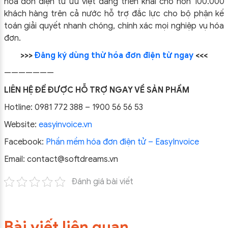
hóa đơn điện tử ưu việt đang triển khai cho hơn 100.000
khách hàng trên cả nước hỗ trợ đắc lực cho bộ phận kế
toán giải quyết nhanh chóng, chính xác mọi nghiệp vụ hóa
đơn.
>>>
Đăng ký dùng thử hóa đơn điện tử ngay
<<<
———————
LIÊN HỆ ĐỂ ĐƯỢC HỖ TRỢ NGAY VỀ SẢN PHẨM
Hotline: 0981 772 388 – 1900 56 56 53
Website:
easyinvoice.vn
Facebook:
Phần mềm hóa đơn điện tử – EasyInvoice
Email: contact@softdreams.vn
Đánh giá bài viết
Bài viết liên quan