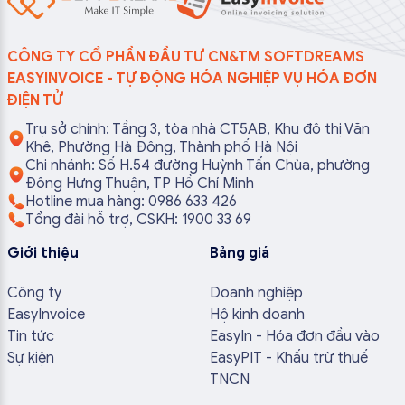
CÔNG TY CỔ PHẦN ĐẦU TƯ CN&TM SOFTDREAMS
EASYINVOICE - TỰ ĐỘNG HÓA NGHIỆP VỤ HÓA ĐƠN
ĐIỆN TỬ
Trụ sở chính: Tầng 3, tòa nhà CT5AB, Khu đô thị Văn
Khê, Phường Hà Đông, Thành phố Hà Nội
Chi nhánh: Số H.54 đường Huỳnh Tấn Chùa, phường
Đông Hưng Thuận, TP Hồ Chí Minh
Hotline mua hàng: 0986 633 426
Tổng đài hỗ trợ, CSKH: 1900 33 69
Giới thiệu
Bảng giá
Công ty
Doanh nghiệp
EasyInvoice
Hộ kinh doanh
Tin tức
EasyIn - Hóa đơn đầu vào
Sự kiện
EasyPIT - Khấu trừ thuế
TNCN