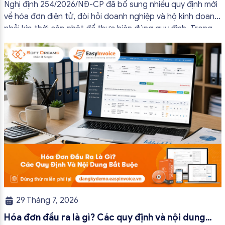
đủ nội dung từ 01/7/2026
Nghị định 254/2026/NĐ-CP đã bổ sung nhiều quy định mới
về hóa đơn điện tử, đòi hỏi doanh nghiệp và hộ kinh doanh
phải kịp thời cập nhật để thực hiện đúng quy định. Trong
bài viết này, hóa đơn điện tử EasyInvoice sẽ chia sẻ 13
trường hợp hóa đơn điện tử không cần […]
29 Tháng 7, 2026
Hóa đơn đầu ra là gì? Các quy định và nội dung