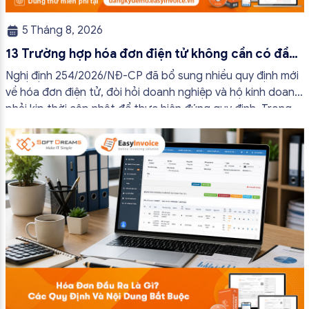
5 Tháng 8, 2026
13 Trường hợp hóa đơn điện tử không cần có đầy
đủ nội dung từ 01/7/2026
Nghị định 254/2026/NĐ-CP đã bổ sung nhiều quy định mới
về hóa đơn điện tử, đòi hỏi doanh nghiệp và hộ kinh doanh
phải kịp thời cập nhật để thực hiện đúng quy định. Trong
bài viết này, hóa đơn điện tử EasyInvoice sẽ chia sẻ 13
trường hợp hóa đơn điện tử không cần […]