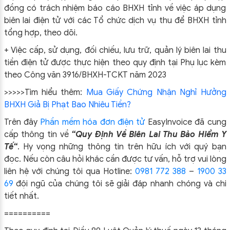
đồng có trách nhiệm báo cáo BHXH tỉnh về việc áp dụng
biên lai điện tử với các Tổ chức dịch vụ thu để BHXH tỉnh
tổng hợp, theo dõi.
+ Việc cấp, sử dụng, đối chiếu, lưu trữ, quản lý biên lai thu
tiền điện tử được thực hiện theo quy định tại Phụ lục kèm
theo Công văn 3916/BHXH-TCKT năm 2023
>>>>>Tìm hiểu thêm:
Mua Giấy Chứng Nhận Nghỉ Hưởng
BHXH Giả Bị Phạt Bao Nhiêu Tiền?
Trên đây
Phần mềm hóa đơn điện tử
EasyIn
voice đã cung
cấp thông tin về
“Quy Định Về Biên Lai Thu Bảo Hiểm Y
Tế
“
.
Hy vọng những thông tin trên hữu ích với quý bạn
đọc. Nếu còn câu hỏi khác cần được tư vấn, hỗ trợ vui lòng
liên hệ với chúng tôi qua Hotline:
0981 772 388
–
1900 33
69
đội ngũ của chúng tôi sẽ giải đáp nhanh chóng và chi
tiết nhất.
==========