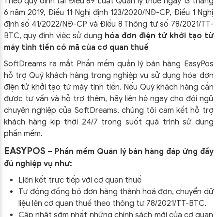
Theo quy định tại Điều 89 Luật Quản lý thuế ngày 13 tháng
6 năm 2019, Điều 11 Nghị định 123/2020/NĐ-CP, Điều 1 Nghị
định số 41/2022/NĐ-CP và Điều 8 Thông tư số 78/2021/TT-
BTC, quy định việc sử dụng
hóa đơn điện tử khởi tạo từ
máy tính tiền có mã của cơ quan thuế
SoftDreams ra mắt Phần mềm quản lý bán hàng EasyPos
hỗ trợ Quý khách hàng trong nghiệp vụ sử dụng
hóa đơn
điện tử khởi tạo từ máy tính tiền. Nếu Quý khách hàng cần
được tư vấn và hỗ trợ thêm, hãy liên hệ ngay cho đội ngũ
chuyên nghiệp của
SoftDreams, chúng tôi cam kết hỗ trợ
khách hàng kịp thời 24/7 trong suốt quá trình sử dụng
phần mềm.
EASYPOS
– Phần mềm Quản lý bán hàng đáp ứng đầy
đủ nghiệp vụ như:
Liên kết trực tiếp với cơ quan thuế
Tự động đồng bộ đơn hàng thành hoá đơn, chuyển dữ
liệu lên cơ quan thuế theo thông tư
78/2021/TT-BTC
.
Cập nhật sớm nhất những chính sách mới của cơ quan