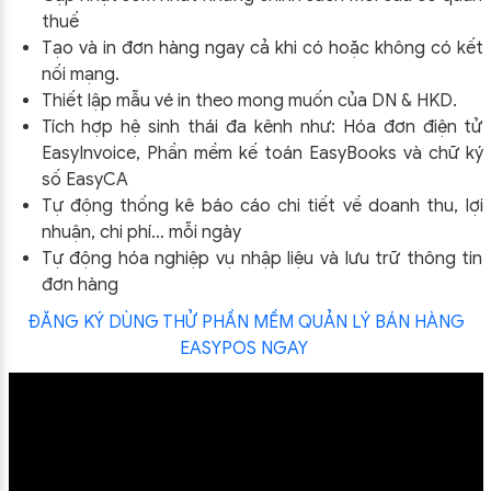
thuế
Tạo và in đơn hàng ngay cả khi có hoặc không có kết
nối mạng.
Thiết lập mẫu vé in theo mong muốn của DN & HKD.
Tích hợp hệ sinh thái đa kênh như: Hóa đơn điện tử
EasyInvoice, Phần mềm kế toán EasyBooks và chữ ký
số EasyCA
Tự động thống kê báo cáo chi tiết về doanh thu, lợi
nhuận, chi phí… mỗi ngày
Tự động hóa nghiệp vụ nhập liệu và lưu trữ thông tin
đơn hàng
ĐĂNG KÝ DÙNG THỬ PHẦN MỀM QUẢN LÝ BÁN HÀNG
EASYPOS NGAY