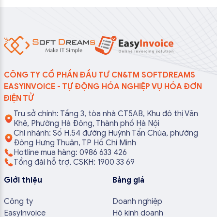
CÔNG TY CỔ PHẦN ĐẦU TƯ CN&TM SOFTDREAMS
EASYINVOICE - TỰ ĐỘNG HÓA NGHIỆP VỤ HÓA ĐƠN
ĐIỆN TỬ
Trụ sở chính: Tầng 3, tòa nhà CT5AB, Khu đô thị Văn
Khê, Phường Hà Đông, Thành phố Hà Nội
Chi nhánh: Số H.54 đường Huỳnh Tấn Chùa, phường
Đông Hưng Thuận, TP Hồ Chí Minh
Hotline mua hàng: 0986 633 426
Tổng đài hỗ trợ, CSKH: 1900 33 69
Giới thiệu
Bảng giá
Công ty
Doanh nghiệp
EasyInvoice
Hộ kinh doanh