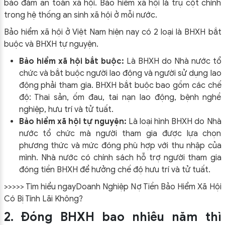
bảo đảm an toàn xã hội. Bảo hiểm xã hội là trụ cột chính
trong hệ thống an sinh xã hội ở mỗi nước.
Bảo hiểm xã hội ở Việt Nam hiện nay có 2 loại là BHXH bắt
buộc và BHXH tự nguyện.
Bảo hiểm xã hội bắt buộc:
Là BHXH do Nhà nước tổ
chức và bắt buộc người lao động và người sử dụng lao
động phải tham gia. BHXH bắt buộc bao gồm các chế
độ: Thai sản, ốm đau, tai nạn lao động, bệnh nghề
nghiệp, hưu trí và tử tuất.
Bảo hiểm xã hội tự nguyện:
Là loại hình BHXH do Nhà
nước tổ chức mà người tham gia được lựa chọn
phương thức và mức đóng phù hợp với thu nhập của
mình. Nhà nước có chính sách hỗ trợ người tham gia
đóng tiền BHXH để hưởng chế độ hưu trí và tử tuất.
>>>>> Tìm hiểu ngayDoanh Nghiệp Nợ Tiền Bảo Hiểm Xã Hội
Có Bị Tính Lãi Không?
2. Đóng BHXH bao nhiêu năm thì