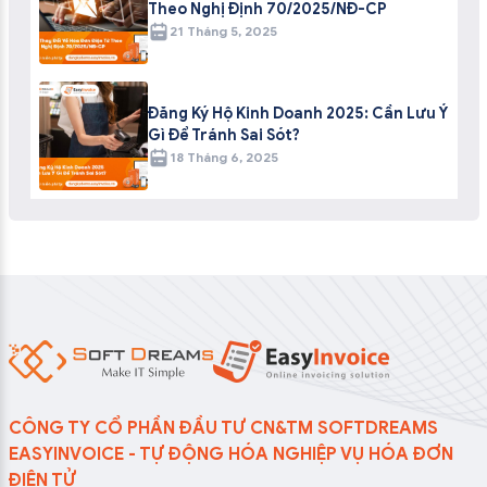
Theo Nghị Định 70/2025/NĐ-CP
21 Tháng 5, 2025
Đăng Ký Hộ Kinh Doanh 2025: Cần Lưu Ý
Gì Để Tránh Sai Sót?
18 Tháng 6, 2025
CÔNG TY CỔ PHẦN ĐẦU TƯ CN&TM SOFTDREAMS
EASYINVOICE - TỰ ĐỘNG HÓA NGHIỆP VỤ HÓA ĐƠN
ĐIỆN TỬ