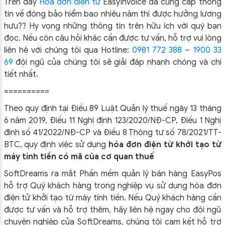
Trên đây
Hóa đơn điện tử
EasyIn
voice đã cung cấp thông
tin về đóng bảo hiểm bao nhiêu năm thì được hưởng lương
hưu??
Hy vọng những thông tin trên hữu ích với quý bạn
đọc. Nếu còn câu hỏi khác cần được tư vấn, hỗ trợ vui lòng
liên hệ với chúng tôi qua Hotline:
0981 772 388
–
1900 33
69
đội ngũ của chúng tôi sẽ giải đáp nhanh chóng và chi
tiết nhất.
==========
Theo quy định tại Điều 89 Luật Quản lý thuế ngày 13 tháng
6 năm 2019, Điều 11 Nghị định 123/2020/NĐ-CP, Điều 1 Nghị
định số 41/2022/NĐ-CP và Điều 8 Thông tư số 78/2021/TT-
BTC, quy định việc sử dụng
hóa đơn điện tử khởi tạo từ
máy tính tiền có mã của cơ quan thuế
SoftDreams ra mắt Phần mềm quản lý bán hàng EasyPos
hỗ trợ Quý khách hàng trong nghiệp vụ sử dụng
hóa đơn
điện tử khởi tạo từ máy tính tiền. Nếu Quý khách hàng cần
được tư vấn và hỗ trợ thêm, hãy liên hệ ngay cho đội ngũ
chuyên nghiệp của
SoftDreams, chúng tôi cam kết hỗ trợ