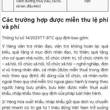
cảnh đường thủy (tàu, ca nô,
tiện
xà lan, đầu kéo)
Các trường hợp được miễn thu lệ phí
và phí
Thông tư số 14/2021/TT-BTC quy định bao gồm:
1/ Hàng viện trợ nhân đạo, viện trợ không hoàn lại; quà
biếu, quà tặng vì mục đích nhân đạo, từ thiện; quà tặng
cho cơ quan nhà nước, tổ chức chính trị, tổ chức chính trị
– xã hội, tổ chức xã hội, tổ chức xã hội – nghề nghiệp, đơn
vị vũ trang nhân dân, cá nhân (được miễn thuế trong định
mức theo quy định); đồ dùng của tổ chức, cá nhân nước
ngoài theo quy chế miễn trừ ngoại giao; hành lý mang theo
người; hàng bưu phẩm, bưu kiện được miễn thuế xuất
khẩu, nhập khẩu theo quy định của pháp luật hiện hành.
2/ Hàng hóa xuất khẩu, nhập khẩu gửi qua dịch vụ chuyển
phát nhanh có trị giá từ 1 triệu đồng Việt Nam trở xuống