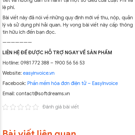
tiết và hướng dẫn thi hành tại một số điều của Luật Phí và
lệ phí.
Bài viết này đã nói về những quy định mới về thu, nộp, quản
lý và sử dụng phí hải quan. Hy vọng bài viết này cấp thông
tin hữu ích đến bạn đọc.
———————
LIÊN HỆ ĐỂ ĐƯỢC HỖ TRỢ NGAY VỀ SẢN PHẨM
Hotline: 0981 772 388 – 1900 56 56 53
Website:
easyinvoice.vn
Facebook:
Phần mềm hóa đơn điện tử – EasyInvoice
Email: contact@softdreams.vn
Đánh giá bài viết
Bài viết liên quan