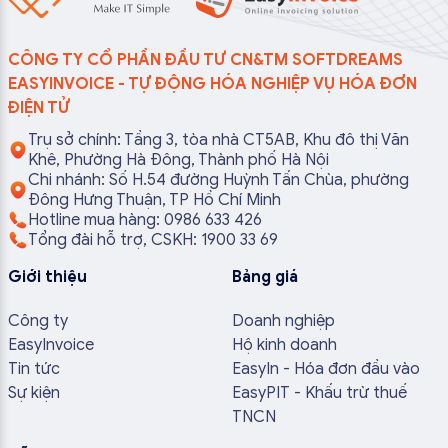
CÔNG TY CỔ PHẦN ĐẦU TƯ CN&TM SOFTDREAMS
EASYINVOICE - TỰ ĐỘNG HÓA NGHIỆP VỤ HÓA ĐƠN
ĐIỆN TỬ
Trụ sở chính: Tầng 3, tòa nhà CT5AB, Khu đô thị Văn
Khê, Phường Hà Đông, Thành phố Hà Nội
Chi nhánh: Số H.54 đường Huỳnh Tấn Chùa, phường
Đông Hưng Thuận, TP Hồ Chí Minh
Hotline mua hàng: 0986 633 426
Tổng đài hỗ trợ, CSKH: 1900 33 69
Giới thiệu
Bảng giá
Công ty
Doanh nghiệp
EasyInvoice
Hộ kinh doanh
Tin tức
EasyIn - Hóa đơn đầu vào
Sự kiện
EasyPIT - Khấu trừ thuế
TNCN