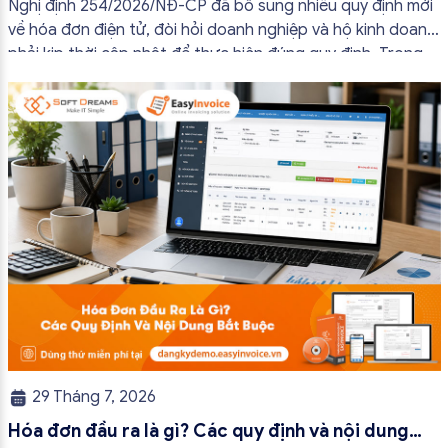
Nghị định 254/2026/NĐ-CP đã bổ sung nhiều quy định mới
về hóa đơn điện tử, đòi hỏi doanh nghiệp và hộ kinh doanh
phải kịp thời cập nhật để thực hiện đúng quy định. Trong
bài viết này, hóa đơn điện tử EasyInvoice sẽ chia sẻ 13
trường hợp hóa đơn điện tử không cần […]
29 Tháng 7, 2026
Hóa đơn đầu ra là gì? Các quy định và nội dung