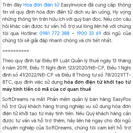
Trên đây
Hóa đơn điện tử
EasyIn
voice đã cung cấp thông
tin về quy định hóa đơn điện tử dịch vụ ăn uống
.
Hy vọng
những thông tin trên hữu ích với quý bạn đọc. Nếu còn câu
hỏi khác cần được tư vấn, hỗ trợ vui lòng liên hệ với chúng
tôi qua Hotline:
0981 772 388
–
1900 33 69
đội ngũ của
chúng tôi sẽ giải đáp nhanh chóng và chi tiết nhất.
==========
Theo quy định tại Điều 89 Luật Quản lý thuế ngày 13 tháng
6 năm 2019, Điều 11 Nghị định 123/2020/NĐ-CP, Điều 1 Nghị
định số 41/2022/NĐ-CP và Điều 8 Thông tư số 78/2021/TT-
BTC, quy định việc sử dụng
hóa đơn điện tử khởi tạo từ
máy tính tiền có mã của cơ quan thuế
SoftDreams ra mắt Phần mềm quản lý bán hàng EasyPos
hỗ trợ Quý khách hàng trong nghiệp vụ sử dụng
hóa đơn
điện tử khởi tạo từ máy tính tiền. Nếu Quý khách hàng cần
được tư vấn và hỗ trợ thêm, hãy liên hệ ngay cho đội ngũ
chuyên nghiệp của
SoftDreams, chúng tôi cam kết hỗ trợ