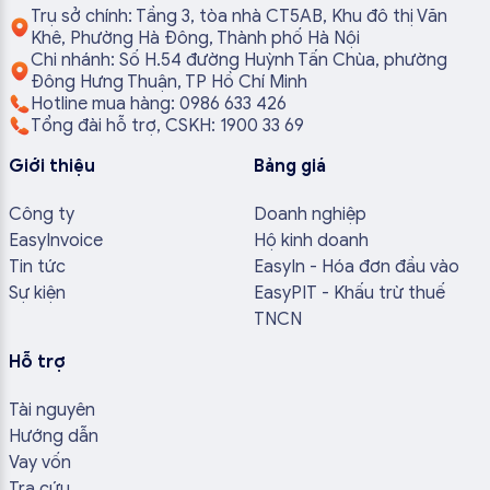
Trụ sở chính: Tầng 3, tòa nhà CT5AB, Khu đô thị Văn
Khê, Phường Hà Đông, Thành phố Hà Nội
Chi nhánh: Số H.54 đường Huỳnh Tấn Chùa, phường
Đông Hưng Thuận, TP Hồ Chí Minh
Hotline mua hàng: 0986 633 426
Tổng đài hỗ trợ, CSKH: 1900 33 69
Giới thiệu
Bảng giá
Công ty
Doanh nghiệp
EasyInvoice
Hộ kinh doanh
Tin tức
EasyIn - Hóa đơn đầu vào
Sự kiện
EasyPIT - Khấu trừ thuế
TNCN
Hỗ trợ
Tài nguyên
Hướng dẫn
Vay vốn
Tra cứu