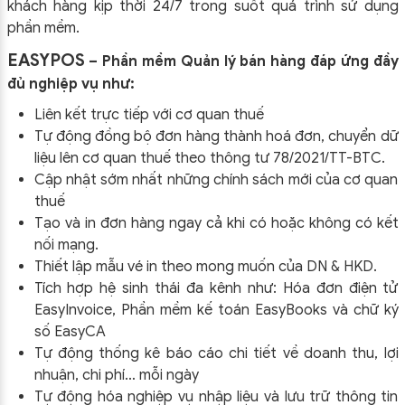
khách hàng kịp thời 24/7 trong suốt quá trình sử dụng
phần mềm.
EASYPOS
– Phần mềm Quản lý bán hàng đáp ứng đầy
đủ nghiệp vụ như:
Liên kết trực tiếp với cơ quan thuế
Tự động đồng bộ đơn hàng thành hoá đơn, chuyển dữ
liệu lên cơ quan thuế theo thông tư
78/2021/TT-BTC
.
Cập nhật sớm nhất những chính sách mới của cơ quan
thuế
Tạo và in đơn hàng ngay cả khi có hoặc không có kết
nối mạng.
Thiết lập mẫu vé in theo mong muốn của DN & HKD.
Tích hợp hệ sinh thái đa kênh như: Hóa đơn điện tử
EasyInvoice, Phần mềm kế toán EasyBooks và chữ ký
số EasyCA
Tự động thống kê báo cáo chi tiết về doanh thu, lợi
nhuận, chi phí… mỗi ngày
Tự động hóa nghiệp vụ nhập liệu và lưu trữ thông tin