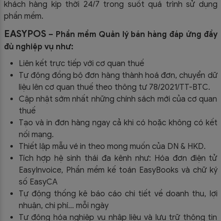
khách hàng kịp thời 24/7 trong suốt quá trình sử dụng
phần mềm.
EASYPOS
– Phần mềm Quản lý bán hàng đáp ứng đầy
đủ nghiệp vụ như:
Liên kết trực tiếp với cơ quan thuế
Tự động đồng bộ đơn hàng thành hoá đơn, chuyển dữ
liệu lên cơ quan thuế theo thông tư
78/2021/TT-BTC
.
Cập nhật sớm nhất những chính sách mới của cơ quan
thuế
Tạo và in đơn hàng ngay cả khi có hoặc không có kết
nối mạng.
Thiết lập mẫu vé in theo mong muốn của DN & HKD.
Tích hợp hệ sinh thái đa kênh như: Hóa đơn điện tử
EasyInvoice, Phần mềm kế toán EasyBooks và chữ ký
số EasyCA
Tự động thống kê báo cáo chi tiết về doanh thu, lợi
nhuận, chi phí… mỗi ngày
Tự động hóa nghiệp vụ nhập liệu và lưu trữ thông tin