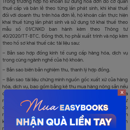
Trong trường hợp hộ khoán sử dụng hóa đơn do cơ quan
thuế cấp và bán lẻ theo từng lần phát sinh, khi khai thuế
đối với doanh thu trên hóa đơn lẻ, hộ khoán cần thực hiện
khai thuế từng lần phát sinh và sử dụng tờ khai thuế theo
mẫu số 01/CNKD ban hành kèm theo Thông tư
40/2020/TT-BTC. Đồng thời, họ phải xuất trình và nộp kèm
theo hồ sơ khai thuế các tài liệu sau:
– Bản sao hợp đồng kinh tế cung cấp hàng hóa, dịch vụ
trong cùng ngành nghề của hộ khoán.
– Bản sao biên bản nghiệm thu, thanh lý hợp đồng.
– Bản sao tài liệu chứng minh nguồn gốc xuất xứ của hàng
hóa, dịch vụ, bao gồm bảng kê thu mua hàng nông sản nếu
đó là hàng hóa nông sản trong nước, bảng kê hàng hóa
mua bán, trao đổi của cư dân biên giới nếu đó là hàng cư
dân biên giới nhập khẩu, hóa đơn của người bán hàng giao
nếu đó là hàng hóa nhập khẩu từ tổ chức hoặc cá nhân
kinh doanh trong nước, và các tài liệu khác để chứng minh
nếu đó là hàng hóa do cá nhân tự sản xuất, cung cấp.