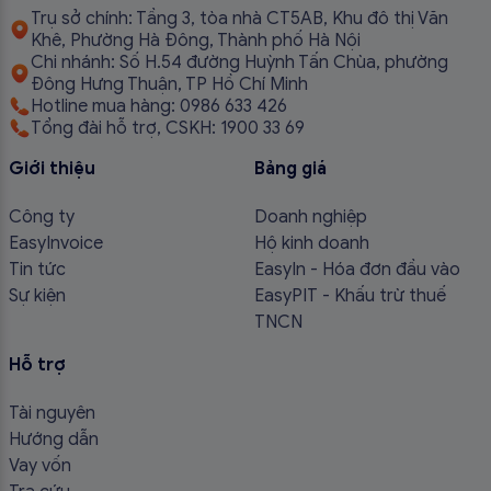
Trụ sở chính: Tầng 3, tòa nhà CT5AB, Khu đô thị Văn
Khê, Phường Hà Đông, Thành phố Hà Nội
Chi nhánh: Số H.54 đường Huỳnh Tấn Chùa, phường
Đông Hưng Thuận, TP Hồ Chí Minh
Hotline mua hàng: 0986 633 426
Tổng đài hỗ trợ, CSKH: 1900 33 69
Giới thiệu
Bảng giá
Công ty
Doanh nghiệp
EasyInvoice
Hộ kinh doanh
Tin tức
EasyIn - Hóa đơn đầu vào
Sự kiện
EasyPIT - Khấu trừ thuế
TNCN
Hỗ trợ
Tài nguyên
Hướng dẫn
Vay vốn