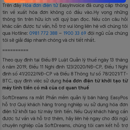
Trên đây
Hóa đơn điện tử
EasyIn
voice đã cung cấp thông
tin về
xuất hóa đơn không có đầu vào
.
Hy vọng những
thông tin trên hữu ích với quý bạn đọc. Nếu còn câu hỏi
khác cần được tư vấn, hỗ trợ vui lòng liên hệ với chúng tôi
qua Hotline:
0981 772 388
–
1900 33 69
đội ngũ của chúng
tôi sẽ giải đáp nhanh chóng và chi tiết nhất.
==========
Theo quy định tại Điều 89 Luật Quản lý thuế ngày 13 tháng
6 năm 2019, Điều 11 Nghị định 123/2020/NĐ-CP, Điều 1 Nghị
định số 41/2022/NĐ-CP và Điều 8 Thông tư số 78/2021/TT-
BTC, quy định việc sử dụng
hóa đơn điện tử khởi tạo từ
máy tính tiền có mã của cơ quan thuế
SoftDreams ra mắt Phần mềm quản lý bán hàng EasyPos
hỗ trợ Quý khách hàng trong nghiệp vụ sử dụng
hóa đơn
điện tử khởi tạo từ máy tính tiền. Nếu Quý khách hàng cần
được tư vấn và hỗ trợ thêm, hãy liên hệ ngay cho đội ngũ
chuyên nghiệp của
SoftDreams, chúng tôi cam kết hỗ trợ