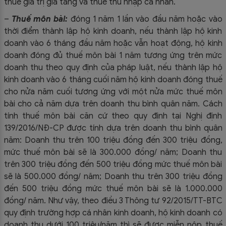
thuế giá trị gia tăng và thuế thu nhập cá nhân.
–
Thuế môn bài:
đóng 1 năm 1 lần vào đầu năm hoặc vào
thời điểm thành lập hộ kinh doanh, nếu thành lập hộ kinh
doanh vào 6 tháng đầu năm hoặc vẫn hoạt động, hộ kinh
doanh đóng đủ thuế môn bài 1 năm tương ứng trên mức
doanh thu theo quy định của pháp luật, nếu thành lập hộ
kinh doanh vào 6 tháng cuối năm hộ kinh doanh đóng thuế
cho nửa năm cuối tương ứng với một nửa mức thuế môn
bài cho cả năm dựa trên doanh thu bình quân năm. Cách
tính thuế môn bài căn cứ theo quy định tại Nghị định
139/2016/NĐ-CP được tính dựa trên doanh thu bình quân
năm: Doanh thu trên 100 triệu đồng đến 300 triệu đồng,
mức thuế môn bài sẽ là 300.000 đồng/ năm; Doanh thu
trên 300 triệu đồng đến 500 triệu đồng mức thuế môn bài
sẽ là 500.000 đồng/ năm; Doanh thu trên 300 triệu đồng
đến 500 triệu đồng mức thuế môn bài sẽ là 1.000.000
đồng/ năm. Như vậy, theo điều 3 Thông tư 92/2015/TT-BTC
quy định trường hợp cá nhân kinh doanh, hộ kinh doanh có
doanh thu dưới 100 triệu/năm thì sẽ được miễn nộp thuế