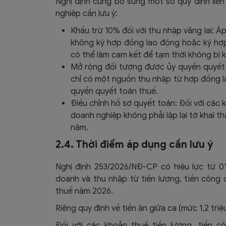
Nghị định cũng bổ sung một số quy định liê
nghiệp cần lưu ý:
Khấu trừ 10% đối với thu nhập vãng lai:
Áp 
không ký hợp đồng lao động hoặc ký hợp
có thể làm cam kết để tạm thời không bị k
Mở rộng đối tượng được ủy quyền quyết 
chỉ có
một nguồn thu nhập
từ hợp đồng 
quyền quyết toán thuế.
Điều chỉnh hồ sơ quyết toán:
Đối với các 
doanh nghiệp không phải lập lại tờ khai t
năm.
2.4. Thời điểm áp dụng cần lưu ý
Nghị định 253/2026/NĐ-CP có hiệu lực từ 01
doanh và thu nhập từ tiền lương, tiền công
thuế năm 2026.
Riêng quy định về tiền ăn giữa ca (mức 1,2 tr
Đối với các khoản thuế tiền lương, tiền c