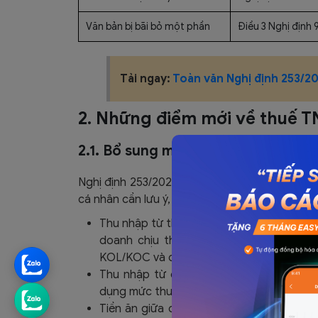
Văn bản bị bãi bỏ một phần
Điều 3 Nghị định
Tải ngay:
Toàn văn Nghị định 253/
2. Những điểm mới về thuế 
2.1. Bổ sung một số khoản thu nhập
Nghị định 253/2026/NĐ-CP bổ sung và làm rõ
cá nhân cần lưu ý, gồm:
Thu nhập từ thương mại điện tử và nền t
doanh chịu thuế, áp dụng đối với các 
KOL/KOC và các mô hình kinh doanh số k
Thu nhập từ chuyển nhượng tài sản số: 
dụng mức thuế suất 0,1% trên giá chuyển
Tiền ăn giữa ca: Không tính vào thu nhậ