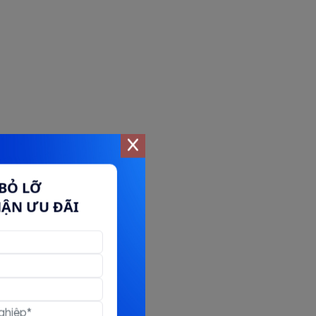
BỎ LỠ
HẬN ƯU ĐÃI