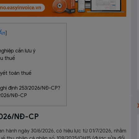
Ẩn
]
ghiệp cần lưu ý
ịu thuế
uyết toán thuế
 Nghị định 253/2026/NĐ-CP?
/2026/NĐ-CP
2026/NĐ-CP
ban hành ngày
30/6/2026, có hiệu lực từ 01/7/2026, nhằm
uế thu nhập cá nhân số 109/2025/QH15 (được sửa đổi,