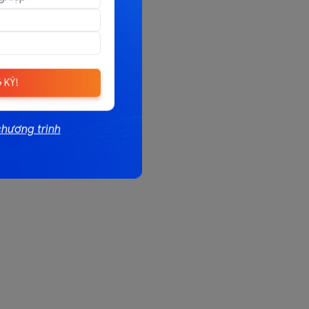
 KÝ!
chương trình