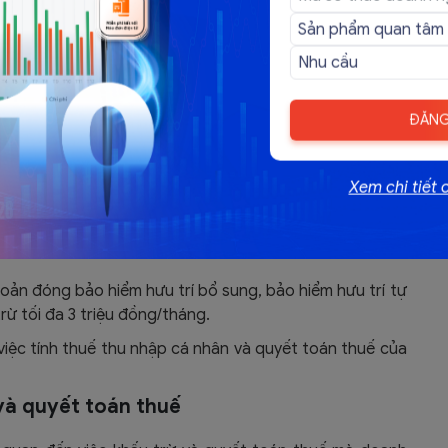
p tổ chức bữa ăn trực tiếp thì không giới hạn mức.
 Tính vào thu nhập chịu thuế theo số thực tế chi trả
hịu thuế tại đơn vị (không bao gồm tiền thuê nhà).
ới
ĐĂNG
hị định là bổ sung thêm các khoản được giảm trừ khi
Xem chi tiết 
 tối đa
23 triệu đồng/năm
cho bản thân và người phụ
n, chứng từ.
tối đa
24 triệu đồng/năm
đối với các khoản học phí theo
ản đóng bảo hiểm hưu trí bổ sung, bảo hiểm hưu trí tự
rừ tối đa
3 triệu đồng/tháng
.
iệc tính thuế thu nhập cá nhân và quyết toán thuế của
 và quyết toán thuế