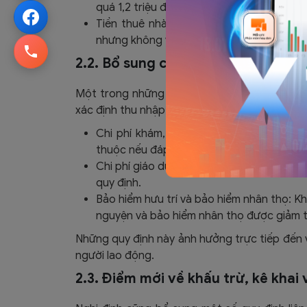
quá 1,2 triệu đồng/người/tháng; trường hợ
Tiền thuê nhà do doanh nghiệp trả thay:
nhưng không vượt quá 15% tổng thu nhập c
2.2. Bổ sung các khoản giảm trừ m
Một trong những điểm mới đáng chú ý của Ng
xác định thu nhập tính thuế:
Chi phí khám, chữa bệnh:
Được giảm trừ
thuộc nếu đáp ứng đủ điều kiện về hóa đơ
Chi phí giáo dục, đào tạo:
Được giảm trừ 
quy định.
Bảo hiểm hưu trí và bảo hiểm nhân thọ:
Kho
nguyện và bảo hiểm nhân thọ được giảm t
Những quy định này ảnh hưởng trực tiếp đến v
người lao động.
2.3. Điểm mới về khấu trừ, kê khai