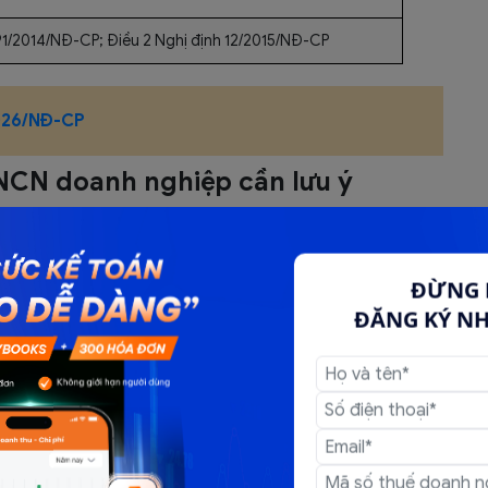
 91/2014/NĐ-CP; Điều 2 Nghị định 12/2015/NĐ-CP
2026/NĐ-CP
TNCN doanh nghiệp cần lưu ý
 chịu thuế
 một số khoản thu nhập chịu thuế mà doanh nghiệp và
ĐỪNG 
ĐĂNG KÝ N
ảng số: Chính thức được xếp vào nhóm thu nhập từ kinh
hoạt động như bán hàng online, livestream bán hàng,
hác.
Lần đầu tiên được quy định là thu nhập chịu thuế, áp
 nhượng.
p chịu thuế nếu doanh nghiệp chi bằng tiền mặt không