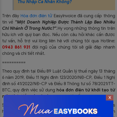
Thu Nhập Cá Nhân Không?
Trên đây
Hóa đơn điện tử
EasyIn
voice đã cung cấp thông
tin về
“Một Doanh Nghiệp Được Thành Lập Bao Nhiêu
Chi Nhánh Ở Trong Nước?
“
.
Hy vọng những thông tin trên
hữu ích với quý bạn đọc. Nếu còn câu hỏi khác cần được
tư vấn, hỗ trợ vui lòng liên hệ với chúng tôi qua Hotline:
0943 861 931
đội ngũ của chúng tôi sẽ giải đáp nha
nh
chóng và chi tiết nhất.
==========
Theo quy định tại Điều 89 Luật Quản lý thuế ngày 13 tháng
6 năm 2019, Điều 11 Nghị định 123/2020/NĐ-CP, Điều 1 Nghị
định số 41/2022/NĐ-CP và Điều 8 Thông tư số 78/2021/TT-
BTC, quy định việc sử dụng
hóa đơn điện tử khởi tạo từ
máy tính tiền có mã của cơ quan thuế
SoftDreams ra mắt Phần mềm quản lý bán hàng EasyPos
hỗ trợ Quý khách hàng trong nghiệp vụ sử dụng
hóa đơn