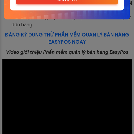
Tự động thống kê báo cáo chi tiết về doanh thu, lợi
nhuận, chi phí… mỗi ngày
Tự động hóa nghiệp vụ nhập liệu và lưu trữ thông tin
đơn hàng
ĐĂNG KÝ DÙNG THỬ PHẦN MỀM QUẢN LÝ BÁN HÀNG
EASYPOS NGAY
Video giới thiệu Phần mềm quản lý bán hàng EasyPos