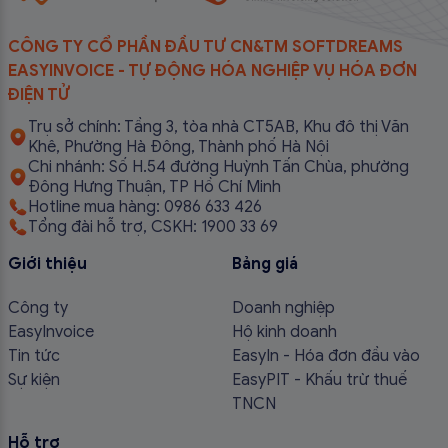
CÔNG TY CỔ PHẦN ĐẦU TƯ CN&TM SOFTDREAMS
EASYINVOICE - TỰ ĐỘNG HÓA NGHIỆP VỤ HÓA ĐƠN
ĐIỆN TỬ
Trụ sở chính: Tầng 3, tòa nhà CT5AB, Khu đô thị Văn
Khê, Phường Hà Đông, Thành phố Hà Nội
Chi nhánh: Số H.54 đường Huỳnh Tấn Chùa, phường
Đông Hưng Thuận, TP Hồ Chí Minh
Hotline mua hàng: 0986 633 426
Tổng đài hỗ trợ, CSKH: 1900 33 69
Giới thiệu
Bảng giá
Công ty
Doanh nghiệp
EasyInvoice
Hộ kinh doanh
Tin tức
EasyIn - Hóa đơn đầu vào
Sự kiện
EasyPIT - Khấu trừ thuế
TNCN
Hỗ trợ