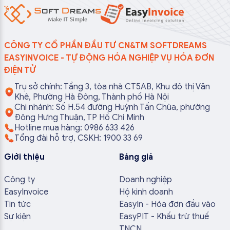
CÔNG TY CỔ PHẦN ĐẦU TƯ CN&TM SOFTDREAMS
EASYINVOICE - TỰ ĐỘNG HÓA NGHIỆP VỤ HÓA ĐƠN
ĐIỆN TỬ
Trụ sở chính: Tầng 3, tòa nhà CT5AB, Khu đô thị Văn
Khê, Phường Hà Đông, Thành phố Hà Nội
Chi nhánh: Số H.54 đường Huỳnh Tấn Chùa, phường
Đông Hưng Thuận, TP Hồ Chí Minh
Hotline mua hàng: 0986 633 426
Tổng đài hỗ trợ, CSKH: 1900 33 69
Giới thiệu
Bảng giá
Công ty
Doanh nghiệp
EasyInvoice
Hộ kinh doanh
Tin tức
EasyIn - Hóa đơn đầu vào
Sự kiện
EasyPIT - Khấu trừ thuế
TNCN