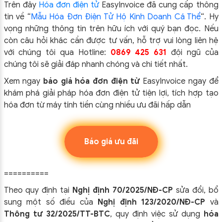
Trên đây
Hóa đơn điện tử
EasyIn
voice đã cung cấp thông
tin về “
Mẫu Hóa Đơn Điện Tử Hộ Kinh Doanh Cá Thể
“.
Hy
vọng những thông tin trên hữu ích với quý bạn đọc. Nếu
còn câu hỏi khác cần được tư vấn, hỗ trợ vui lòng liên hệ
với chúng tôi qua Hotline:
0869 425 631
đội ngũ của
chúng tôi sẽ giải đáp nhanh chóng và chi tiết nhất.
Xem ngay
báo giá hóa đơn điện tử
EasyInvoice ngay để
khám phá giải pháp hóa đơn điện tử tiện lợi, tích hợp tạo
hóa đơn từ máy tính tiền cùng nhiều ưu đãi hấp dẫn
Báo giá ưu đãi
==========
Theo quy định tại
Nghị định 70/2025/NĐ-CP
sửa đổi, bổ
sung một số điều của
Nghị định 123/2020/NĐ-CP
và
Thông tư 32/2025/TT-BTC
, quy định việc sử dụng
hóa