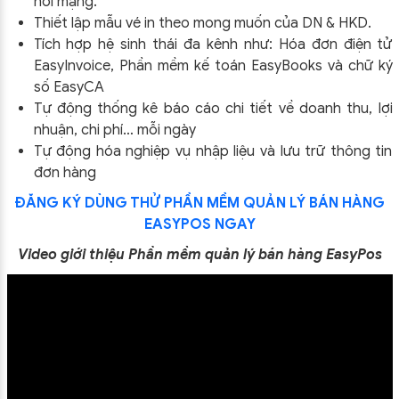
nối mạng.
Thiết lập mẫu vé in theo mong muốn của DN & HKD.
Tích hợp hệ sinh thái đa kênh như: Hóa đơn điện tử
EasyInvoice, Phần mềm kế toán EasyBooks và chữ ký
số EasyCA
Tự động thống kê báo cáo chi tiết về doanh thu, lợi
nhuận, chi phí… mỗi ngày
Tự động hóa nghiệp vụ nhập liệu và lưu trữ thông tin
đơn hàng
ĐĂNG KÝ DÙNG THỬ PHẦN MỀM QUẢN LÝ BÁN HÀNG
EASYPOS NGAY
Video giới thiệu Phần mềm quản lý bán hàng EasyPos