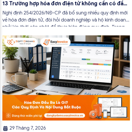
13 Trường hợp hóa đơn điện tử không cần có đầy
đủ nội dung từ 01/7/2026
Nghị định 254/2026/NĐ-CP đã bổ sung nhiều quy định mới
về hóa đơn điện tử, đòi hỏi doanh nghiệp và hộ kinh doanh
phải kịp thời cập nhật để thực hiện đúng quy định. Trong
bài viết này, hóa đơn điện tử EasyInvoice sẽ chia sẻ 13
trường hợp hóa đơn điện tử không cần […]
29 Tháng 7, 2026