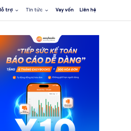
Hỗ trợ
Tin tức
Vay vốn
Liên hệ