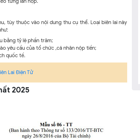
heo từng lần nộp.
hu, tùy thuộc vào nội dung thu cụ thể. Loại biên lai này
như:
u bằng tỷ lệ phần trăm;
 vào yêu cầu của tổ chức ,cá nhân nộp tiền;
ịch quốc tế.
iên Lai Điện Tử
nhất 2025