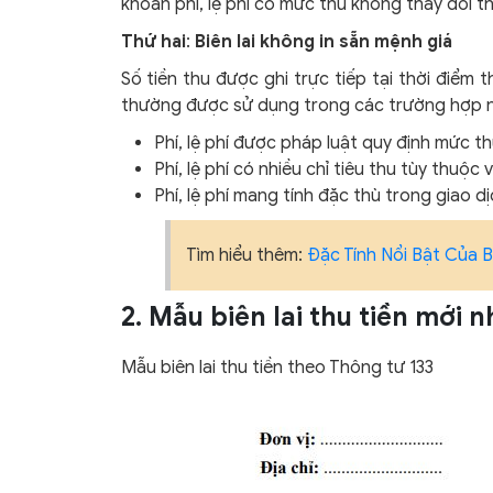
khoản phí, lệ phí có mức thu không thay đổi t
Thứ hai
:
Biên lai không in sẵn mệnh giá
Số tiền thu được ghi trực tiếp tại thời điểm t
thường được sử dụng trong các trường hợp 
Phí, lệ phí được pháp luật quy định mức th
Phí, lệ phí có nhiều chỉ tiêu thu tùy thuộc
Phí, lệ phí mang tính đặc thù trong giao d
Tìm hiểu thêm:
Đặc Tính Nổi Bật Của B
2. Mẫu biên lai thu tiền mới 
Mẫu biên lai thu tiền theo Thông tư 133