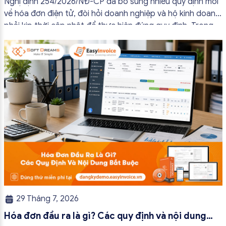
Nghị định 254/2026/NĐ-CP đã bổ sung nhiều quy định mới
về hóa đơn điện tử, đòi hỏi doanh nghiệp và hộ kinh doanh
phải kịp thời cập nhật để thực hiện đúng quy định. Trong
bài viết này, hóa đơn điện tử EasyInvoice sẽ chia sẻ 13
trường hợp hóa đơn điện tử không cần […]
29 Tháng 7, 2026
Hóa đơn đầu ra là gì? Các quy định và nội dung