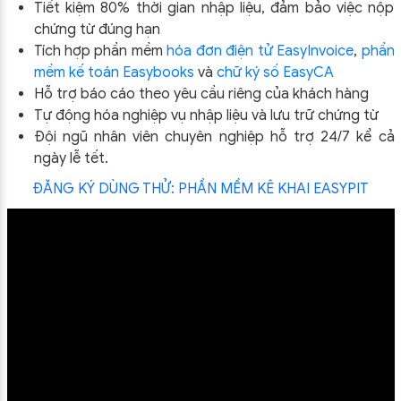
Tiết kiệm 80% thời gian nhập liệu, đảm bảo việc nộp
chứng từ đúng hạn
Tích hợp phần mềm
hóa đơn điện tử EasyInvoice
,
phần
mềm kế toán Easybooks
và
chữ ký số EasyCA
Hỗ trợ báo cáo theo yêu cầu riêng của khách hàng
Tự động hóa nghiệp vụ nhập liệu và lưu trữ chứng từ
Đội ngũ nhân viên chuyên nghiệp hỗ trợ 24/7 kể cả
ngày lễ tết.
ĐĂNG KÝ DÙNG THỬ: PHẦN MỀM KÊ KHAI EASYPIT