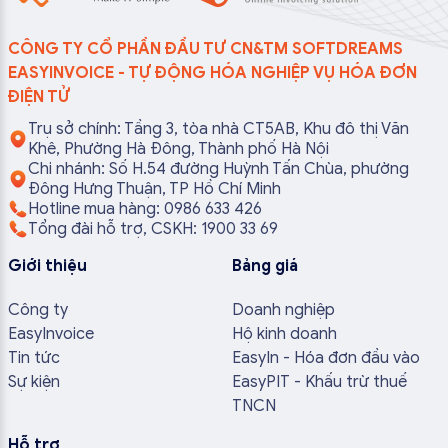
CÔNG TY CỔ PHẦN ĐẦU TƯ CN&TM SOFTDREAMS
EASYINVOICE - TỰ ĐỘNG HÓA NGHIỆP VỤ HÓA ĐƠN
ĐIỆN TỬ
Trụ sở chính: Tầng 3, tòa nhà CT5AB, Khu đô thị Văn
Khê, Phường Hà Đông, Thành phố Hà Nội
Chi nhánh: Số H.54 đường Huỳnh Tấn Chùa, phường
Đông Hưng Thuận, TP Hồ Chí Minh
Hotline mua hàng: 0986 633 426
Tổng đài hỗ trợ, CSKH: 1900 33 69
Giới thiệu
Bảng giá
Công ty
Doanh nghiệp
EasyInvoice
Hộ kinh doanh
Tin tức
EasyIn - Hóa đơn đầu vào
Sự kiện
EasyPIT - Khấu trừ thuế
TNCN
Hỗ trợ