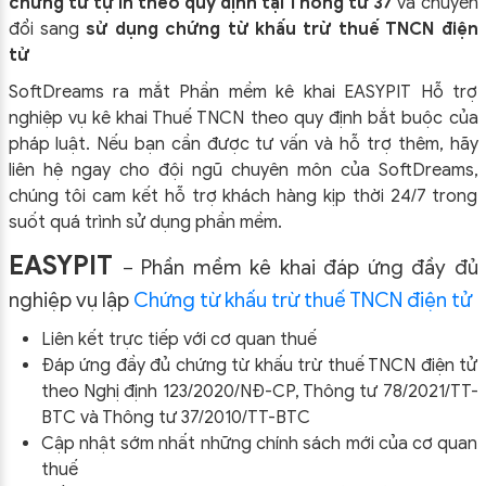
chứng từ tự in theo quy định tại Thông tư 37
và chuyển
đổi sang
sử dụng chứng từ khấu trừ thuế TNCN điện
tử
SoftDreams ra mắt Phần mềm kê khai EASYPIT Hỗ trợ
nghiệp vụ kê khai Thuế TNCN theo quy định bắt buộc của
pháp luật. Nếu bạn cần được tư vấn và hỗ trợ thêm, hãy
liên hệ ngay cho đội ngũ chuyên môn của SoftDreams,
chúng tôi cam kết hỗ trợ khách hàng kịp thời 24/7 trong
suốt quá trình sử dụng phần mềm.
ĐĂNG KÝ!
EASYPIT
Phần mềm kê khai đáp ứng đầy đủ
–
nghiệp vụ lập
Chứng từ khấu trừ thuế TNCN điện tử
Liên kết trực tiếp với cơ quan thuế
Đáp ứng đầy đủ chứng từ khấu trừ thuế TNCN điện tử
theo Nghị định 123/2020/NĐ-CP, Thông tư 78/2021/TT-
BTC và Thông tư 37/2010/TT-BTC
Cập nhật sớm nhất những chính sách mới của cơ quan
thuế