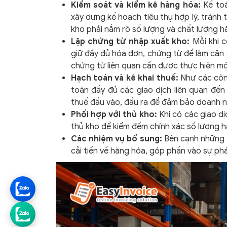
Kiểm soát và kiểm kê hàng hóa:
Kế toá
xây dựng kế hoạch tiêu thụ hợp lý, tránh
kho phải nắm rõ số lượng và chất lượng h
Lập chứng từ nhập xuất kho:
Mỗi khi c
giữ đầy đủ hóa đơn, chứng từ để làm căn cứ
chứng từ liên quan cần được thực hiện mộ
Hạch toán và kê khai thuế:
Như các công
toán đầy đủ các giao dịch liên quan đến 
thuế đầu vào, đầu ra để đảm bảo doanh ng
Phối hợp với thủ kho:
Khi có các giao dị
thủ kho để kiểm đếm chính xác số lượng h
Các nhiệm vụ bổ sung:
Bên cạnh những c
cải tiến về hàng hóa, góp phần vào sự phá