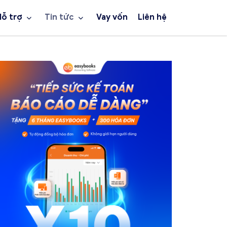
Hỗ trợ
Tin tức
Vay vốn
Liên hệ