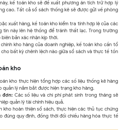
 này, kế toán kho sẽ đề xuất phương án tích trữ hợp lý
ăng cao. Tất cả sổ sách thống kê sẽ được gửi về phòng
ặc xuất hàng, kế toán kho kiểm tra tính hợp lệ của các
tin này lên hệ thống để tránh thất lạc. Trong trường
biên bản xác nhận kịp thời.
lý chính kho hàng của doanh nghiệp, kế toán kho cần tổ
m cho bất kỳ chênh lệch nào giữa sổ sách và thực tế tồn
oán kho
oán kho thực hiện tổng hợp các số liệu thống kê hàng
p quản lý nắm bắt được hiện trạng kho hàng.
a đơn:
Các số liệu và chi phí phát sinh trong tháng sẽ
iệp quản lý tài chính hiệu quả.
 kho hoàn thiện sổ sách, thực hiện các thủ tục chứng
eo đúng quy định, đồng thời đối chiếu hàng hóa thực tế