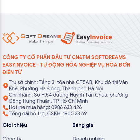
CÔNG TY CỔ PHẦN ĐẦU TƯ CN&TM SOFTDREAMS
EASYINVOICE - TỰ ĐỘNG HÓA NGHIỆP VỤ HÓA ĐƠN
ĐIỆN TỬ
Trụ sở chính: Tầng 3, tòa nhà CT5AB, Khu đô thị Văn
Khê, Phường Hà Đông, Thành phố Hà Nội
Chi nhánh: Số H.54 đường Huỳnh Tấn Chùa, phường
Đông Hưng Thuận, TP Hồ Chí Minh
Hotline mua hàng: 0986 633 426
Tổng đài hỗ trợ, CSKH: 1900 33 69
Giới thiệu
Bảng giá
Công ty
Doanh nghiệp