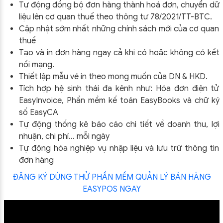
Tự động đồng bộ đơn hàng thành hoá đơn, chuyển dữ
liệu lên cơ quan thuế theo thông tư
78/2021/TT-BTC
.
Cập nhật sớm nhất những chính sách mới của cơ quan
thuế
Tạo và in đơn hàng ngay cả khi có hoặc không có kết
nối mạng.
Thiết lập mẫu vé in theo mong muốn của DN & HKD.
Tích hợp hệ sinh thái đa kênh như: Hóa đơn điện tử
EasyInvoice, Phần mềm kế toán EasyBooks và chữ ký
số EasyCA
Tự động thống kê báo cáo chi tiết về doanh thu, lợi
nhuận, chi phí… mỗi ngày
Tự động hóa nghiệp vụ nhập liệu và lưu trữ thông tin
đơn hàng
ĐĂNG KÝ DÙNG THỬ PHẦN MỀM QUẢN LÝ BÁN HÀNG
EASYPOS NGAY